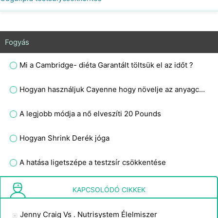
Fogyás
Mi a Cambridge- diéta Garantált töltsük el az időt ?
Hogyan használjuk Cayenne hogy növelje az anyagcserét
A legjobb módja a nő elveszíti 20 Pounds
Hogyan Shrink Derék jóga
A hatása ligetszépe a testzsír csökkentése
Mennyit fogy valaki egy hét gyors böjt alatt?
KAPCSOLÓDÓ CIKKEK
Jenny Craig Vs . Nutrisystem Élelmiszer