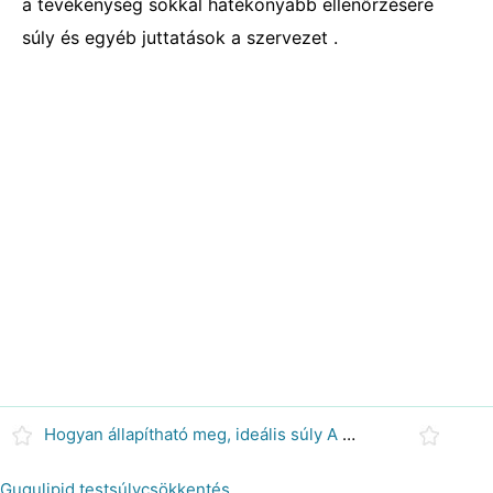
a tevékenység sokkal hatékonyabb ellenőrzésére
súly és egyéb juttatások a szervezet .
Hogyan állapítható meg, ideális súly A BMI %
Gugulipid testsúlycsökkentés