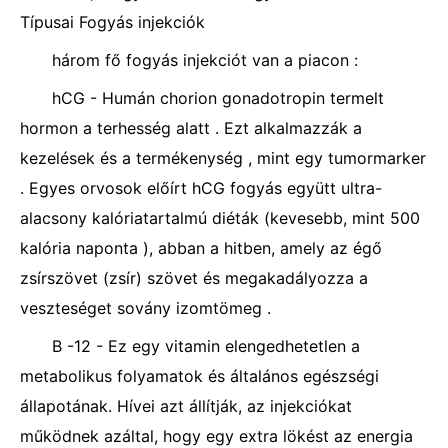
Típusai Fogyás injekciók
három fő fogyás injekciót van a piacon :
hCG - Humán chorion gonadotropin termelt
hormon a terhesség alatt . Ezt alkalmazzák a
kezelések és a termékenység , mint egy tumormarker
. Egyes orvosok előírt hCG fogyás együtt ultra-
alacsony kalóriatartalmú diéták (kevesebb, mint 500
kalória naponta ), abban a hitben, amely az égő
zsírszövet (zsír) szövet és megakadályozza a
veszteséget sovány izomtömeg .
B -12 - Ez egy vitamin elengedhetetlen a
metabolikus folyamatok és általános egészségi
állapotának. Hívei azt állítják, az injekciókat
működnek azáltal, hogy egy extra lökést az energia