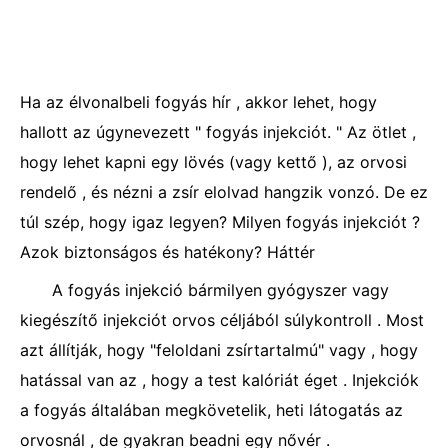
Ha az élvonalbeli fogyás hír , akkor lehet, hogy
hallott az úgynevezett " fogyás injekciót. " Az ötlet ,
hogy lehet kapni egy lövés (vagy kettő ), az orvosi
rendelő , és nézni a zsír elolvad hangzik vonzó. De ez
túl szép, hogy igaz legyen? Milyen fogyás injekciót ?
Azok biztonságos és hatékony? Háttér
A fogyás injekció bármilyen gyógyszer vagy
kiegészítő injekciót orvos céljából súlykontroll . Most
azt állítják, hogy "feloldani zsírtartalmú" vagy , hogy
hatással van az , hogy a test kalóriát éget . Injekciók
a fogyás általában megkövetelik, heti látogatás az
orvosnál , de gyakran beadni egy nővér .