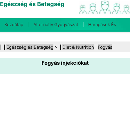
Egészség és Betegség
Kezdőlap
Alternatív Gyógyászat
Harapások És
Csípések
Rák
Betegségek És Kezelések
Száj- És
| |
Egészség és Betegség
> |
Diet & Nutrition
|
Fogyás
Fogegészség
Diéta És Táplálkozás
Családi
Fogyás injekciókat
Egészség
Egészségügyi Ágazat
Mentális Egészség
Közegészségügy És Biztonság
Sebészet És
Beavatkozások