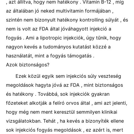
, azt állítva, hogy nem hatékony . Vitamin B-12 , míg
az általában jó neked multivitamin formájában ,
szintén nem bizonyult hatékony kontrolling súlyát , és
nem is volt az FDA által jóváhagyott injekció a
fogyás . Ami a lipotropic injekciók, úgy tűnik, hogy
nagyon kevés a tudományos kutatást közzé a
használatát, mint a fogyás támogatás .
Azok biztonságos?
Ezek közül egyik sem injekciós súly veszteség
megoldások hagyta jóvá az FDA , mint biztonságos
és hatékony . Továbbá, sok injekciók gyakran
főzeteket alkotják a felíró orvos által , ami azt jelenti,
hogy még nem ment keresztül semmilyen klinikai
vizsgálatokban. Tehát , ha kevés a bizonyíték ellene
sok injekciós fogyás megoldások , ez azért is, mert