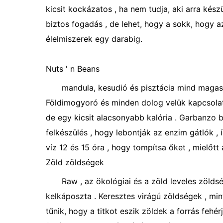
kicsit kockázatos , ha nem tudja, aki arra kész
biztos fogadás , de lehet, hogy a sokk, hogy 
élelmiszerek egy darabig.
Nuts ' n Beans
mandula, kesudió és pisztácia mind magas 
Földimogyoró és minden dolog velük kapcsolatb
de egy kicsit alacsonyabb kalória . Garbanzo b
felkészülés , hogy lebontják az enzim gátlók ,
víz 12 és 15 óra , hogy tompítsa őket , mielőtt
Zöld zöldségek
Raw , az ökológiai és a zöld leveles zölds
kelkáposzta . Keresztes virágú zöldségek , mint
tűnik, hogy a titkot eszik zöldek a forrás fehé