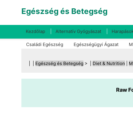
Egészség és Betegség
Kezdőlap
Alternatív Gyógyászat
Harapások
Családi Egészség
Egészségügyi Ágazat
M
| |
Egészség és Betegség
> |
Diet & Nutrition
|
M
Raw Fo