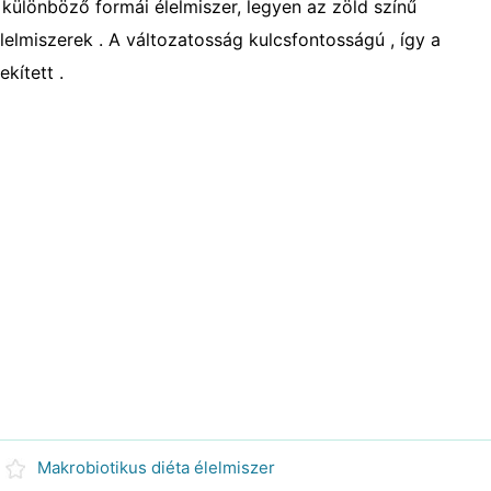
a különböző formái élelmiszer, legyen az zöld színű
élelmiszerek . A változatosság kulcsfontosságú , így a
kített .
Makrobiotikus diéta élelmiszer