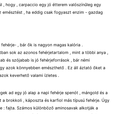
ül , hogy , carpaccio egy jó étterem valószínűleg egy
az emésztést , ha eddig csak fogyaszt enzim - gazdag
fehérje- , bár ők is nagyon magas kalória .
an sok az azonos fehérjetartalom , mint a többi anya ,
ab és szójabab is jó fehérjeforrások , bár némi
 így azok könnyebben emészthető . Ez áll áztató őket a
 azok keverhető valami ízletes .
égek ad egy jó alap a napi fehérje spenót , mángold és a
 a brokkoli , káposzta és karfiol más típusú fehérje. Úgy
rje : fajta. Számos különböző aminosavak alkotják a