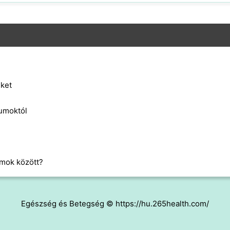
eket
umoktól
umok között?
Egészség és Betegség © https://hu.265health.com/