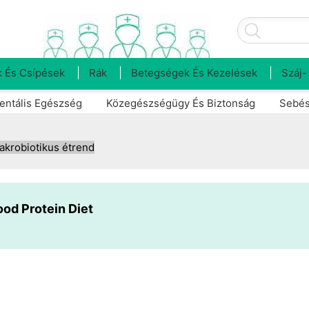
 És Csípések
Rák
Betegségek És Kezelések
Száj-
entális Egészség
Közegészségügy És Biztonság
Sebés
akrobiotikus étrend
od Protein Diet