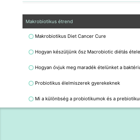
Makrobiotikus étrend
Makrobiotikus Diet Cancer Cure
Hogyan készüljünk ősz Macrobiotic diétás étel
Hogyan óvjuk meg maradék ételünket a baktéri
Probiotikus élelmiszerek gyerekeknek
Mi a különbség a probiotikumok és a prebiotik
Makrobiotikus diéta