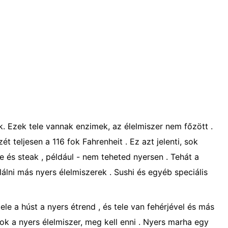
k. Ezek tele vannak enzimek, az élelmiszer nem főzött .
ét teljesen a 116 fok Fahrenheit . Ez azt jelenti, sok
 és steak , például - nem teheted nyersen . Tehát a
találni más nyers élelmiszerek . Sushi és egyéb speciális
e a húst a nyers étrend , és tele van fehérjével és más
k a nyers élelmiszer, meg kell enni . Nyers marha egy