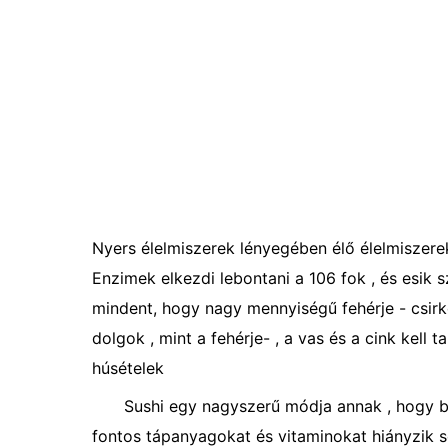
Nyers élelmiszerek lényegében élő élelmiszere
Enzimek elkezdi lebontani a 106 fok , és esik sz
mindent, hogy nagy mennyiségű fehérje - csirke
dolgok , mint a fehérje- , a vas és a cink kell 
húsételek
Sushi egy nagyszerű módja annak , hogy bel
fontos tápanyagokat és vitaminokat hiányzik so