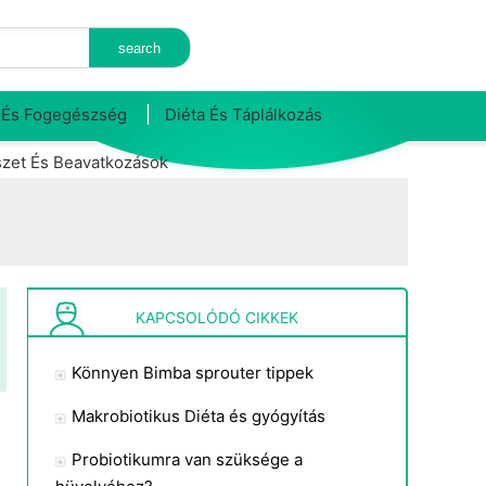
 És Fogegészség
Diéta És Táplálkozás
zet És Beavatkozások
KAPCSOLÓDÓ CIKKEK
Könnyen Bimba sprouter tippek
Makrobiotikus Diéta és gyógyítás
Probiotikumra van szüksége a