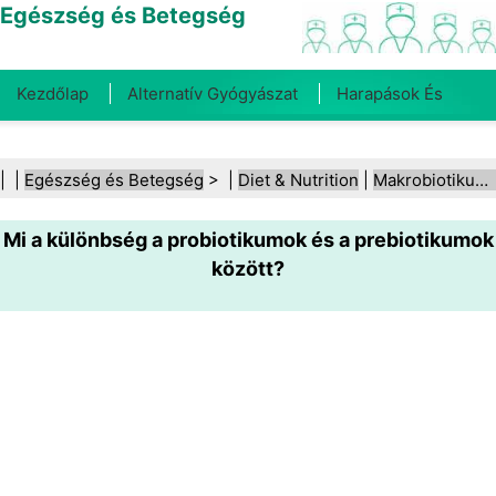
Egészség és Betegség
Kezdőlap
Alternatív Gyógyászat
Harapások És
Csípések
Rák
Betegségek És Kezelések
Száj- És
| |
Egészség és Betegség
> |
Diet & Nutrition
|
Makrobiotikus étrend
Fogegészség
Diéta És Táplálkozás
Családi
Mi a különbség a probiotikumok és a prebiotikumok
Egészség
Egészségügyi Ágazat
Mentális Egészség
között?
Közegészségügy És Biztonság
Sebészet És
Beavatkozások