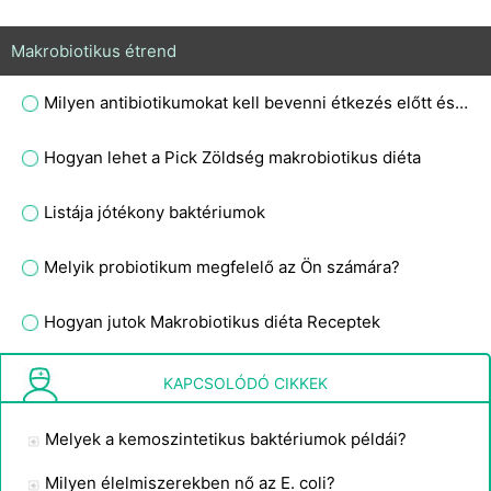
Makrobiotikus étrend
Milyen antibiotikumokat kell bevenni étkezés előtt és miért?
Hogyan lehet a Pick Zöldség makrobiotikus diéta
Listája jótékony baktériumok
Melyik probiotikum megfelelő az Ön számára?
Hogyan jutok Makrobiotikus diéta Receptek
Néhány alapjai makrobiotikus diéta
KAPCSOLÓDÓ CIKKEK
Melyek a kemoszintetikus baktériumok példái?
Milyen élelmiszerekben nő az E. coli?