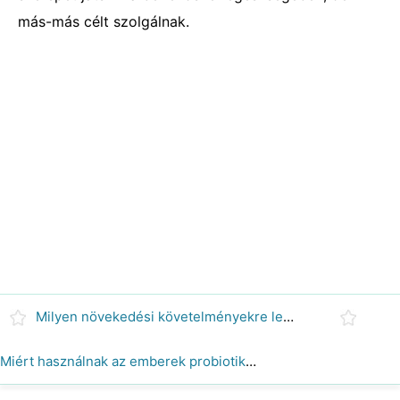
más-más célt szolgálnak.
Milyen növekedési követelményekre lenne szüksége a Clostridium perfringens mikroba laboratóriumi termesztéséhez?
Miért használnak az emberek probiotikumot?