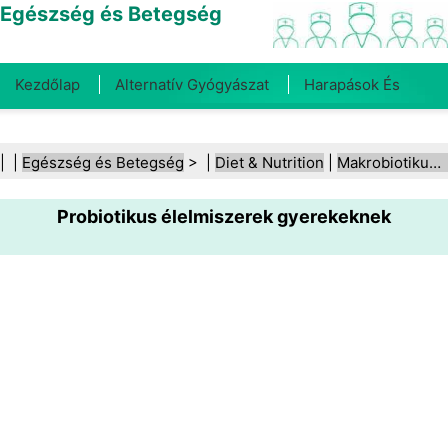
Egészség és Betegség
Kezdőlap
Alternatív Gyógyászat
Harapások És
Csípések
Rák
Betegségek És Kezelések
Száj- És
| |
Egészség és Betegség
> |
Diet & Nutrition
|
Makrobiotikus étrend
Fogegészség
Diéta És Táplálkozás
Családi
Probiotikus élelmiszerek gyerekeknek
Egészség
Egészségügyi Ágazat
Mentális Egészség
Közegészségügy És Biztonság
Sebészet És
Beavatkozások