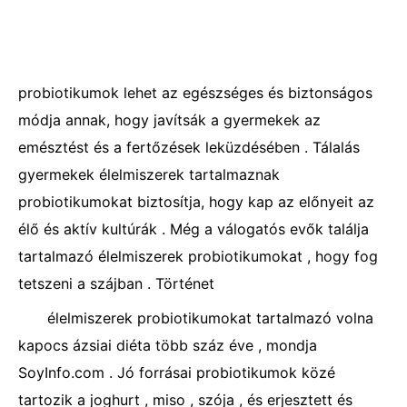
probiotikumok lehet az egészséges és biztonságos
módja annak, hogy javítsák a gyermekek az
emésztést és a fertőzések leküzdésében . Tálalás
gyermekek élelmiszerek tartalmaznak
probiotikumokat biztosítja, hogy kap az előnyeit az
élő és aktív kultúrák . Még a válogatós evők találja
tartalmazó élelmiszerek probiotikumokat , hogy fog
tetszeni a szájban . Történet
élelmiszerek probiotikumokat tartalmazó volna
kapocs ázsiai diéta több száz éve , mondja
SoyInfo.com . Jó forrásai probiotikumok közé
tartozik a joghurt , miso , szója , és erjesztett és