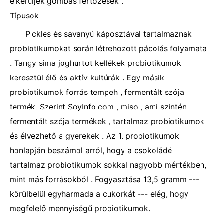
elkerüljék gombás fertőzések .
Típusok
Pickles és savanyú káposztával tartalmaznak
probiotikumokat során létrehozott pácolás folyamata
. Tangy sima joghurtot kellékek probiotikumok
keresztül élő és aktív kultúrák . Egy másik
probiotikumok forrás tempeh , fermentált szója
termék. Szerint SoyInfo.com , miso , ami szintén
fermentált szója termékek , tartalmaz probiotikumok
és élvezhető a gyerekek . Az 1. probiotikumok
honlapján beszámol arról, hogy a csokoládé
tartalmaz probiotikumok sokkal nagyobb mértékben,
mint más forrásokból . Fogyasztása 13,5 gramm ---
körülbelül egyharmada a cukorkát --- elég, hogy
megfelelő mennyiségű probiotikumok.