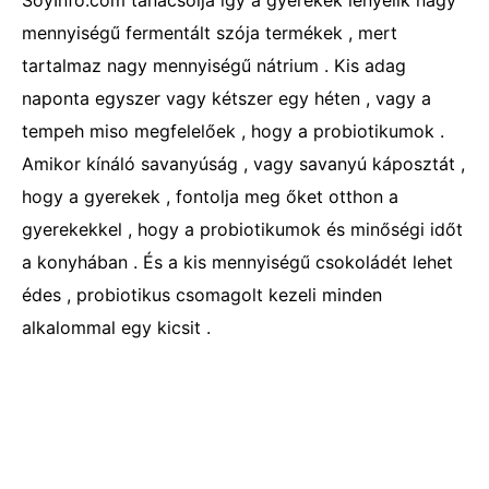
SoyInfo.com tanácsolja így a gyerekek lenyelik nagy
mennyiségű fermentált szója termékek , mert
tartalmaz nagy mennyiségű nátrium . Kis adag
naponta egyszer vagy kétszer egy héten , vagy a
tempeh miso megfelelőek , hogy a probiotikumok .
Amikor kínáló savanyúság , vagy savanyú káposztát ,
hogy a gyerekek , fontolja meg őket otthon a
gyerekekkel , hogy a probiotikumok és minőségi időt
a konyhában . És a kis mennyiségű csokoládét lehet
édes , probiotikus csomagolt kezeli minden
alkalommal egy kicsit .