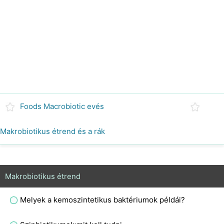
Foods Macrobiotic evés
Makrobiotikus étrend és a rák
Makrobiotikus étrend
Melyek a kemoszintetikus baktériumok példái?