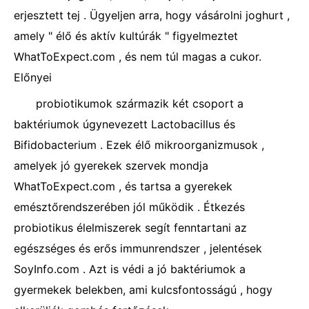
erjesztett tej . Ügyeljen arra, hogy vásárolni joghurt ,
amely " élő és aktív kultúrák " figyelmeztet
WhatToExpect.com , és nem túl magas a cukor.
Előnyei
probiotikumok származik két csoport a
baktériumok úgynevezett Lactobacillus és
Bifidobacterium . Ezek élő mikroorganizmusok ,
amelyek jó gyerekek szervek mondja
WhatToExpect.com , és tartsa a gyerekek
emésztőrendszerében jól működik . Étkezés
probiotikus élelmiszerek segít fenntartani az
egészséges és erős immunrendszer , jelentések
SoyInfo.com . Azt is védi a jó baktériumok a
gyermekek belekben, ami kulcsfontosságú , hogy