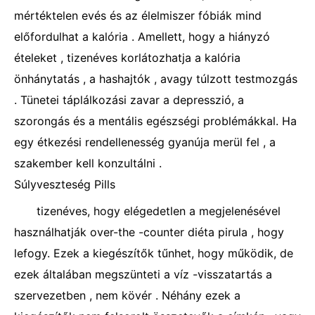
mértéktelen evés és az élelmiszer fóbiák mind
előfordulhat a kalória . Amellett, hogy a hiányzó
ételeket , tizenéves korlátozhatja a kalória
önhánytatás , a hashajtók , avagy túlzott testmozgás
. Tünetei táplálkozási zavar a depresszió, a
szorongás és a mentális egészségi problémákkal. Ha
egy étkezési rendellenesség gyanúja merül fel , a
szakember kell konzultálni .
Súlyveszteség Pills
tizenéves, hogy elégedetlen a megjelenésével
használhatják over-the -counter diéta pirula , hogy
lefogy. Ezek a kiegészítők tűnhet, hogy működik, de
ezek általában megszünteti a víz -visszatartás a
szervezetben , nem kövér . Néhány ezek a