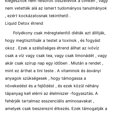
kiegészítők nem felsorolt ​​összetevők a címkén , vagy
nem vetették alá az ismert tudományos tanulmányok
, ezért kockázatosnak tekinthető .
Liquid Detox étrend
Folyékony csak méregtelenítő diéták azt állítják,
hogy megtisztítsák a testet a toxinok , és fogyást
okoz . Ezek a szélsőséges étrend állhat az ivóvíz
csak a víz vagy csak tea, vagy csak limonádét , vagy
akár csak szirup nap egy időben . Miután a rendet ,
mint ez árthat a tini teste . A vitaminok és ásványi
anyagok szükségesek , hogy támogassa a
növekedést és a fejlődést , és ezek közül néhány
tápanyag kell elérni az élelmiszer -fogyasztás. A
fehérjék tartalmaz esszenciális aminosavakat ,
amelyek csak beszerezni étkezés. Ezek támogatják a