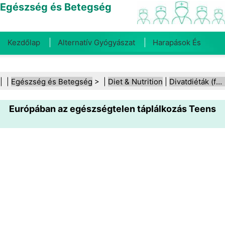
Egészség és Betegség
Kezdőlap
Alternatív Gyógyászat
Harapások És
Csípések
Rák
Betegségek És Kezelések
Száj- És
| |
Egészség és Betegség
> |
Diet & Nutrition
|
Divatdiéták (fad diéták)
Fogegészség
Diéta És Táplálkozás
Családi
Európában az egészségtelen táplálkozás Teens
Egészség
Egészségügyi Ágazat
Mentális Egészség
Közegészségügy És Biztonság
Sebészet És
Beavatkozások