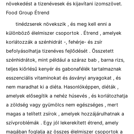
növekedést a tizenévesek és kijavítani izomszövet.
Food Group Étrend
tinédzserek növekszik , és meg kell enni a
különböző élelmiszer csoportok . Étrend , amelyek
korlátozzák a szénhidrát -, fehérje- és zsír
befolyásolhatja tizenéves fejlődését . Összetett
szénhidrátok, mint például a száraz bab , barna rizs,
teljes kiőrlésű kenyér és gabonafélék tartalmaznak
esszenciális vitaminokat és ásványi anyagokat , és
nem maradhat ki a diéta. Hasonlóképpen, diéták ,
amelyek elősegítik a nehéz húsevés , és korlátozhatja
a zöldség vagy gyümölcs nem egészséges , mert
magas a telített zsírok , amelyek hozzájárulhatnak a
szívproblémák . Egy jól lekerekített étrend, amely
magában foglalja az összes élelmiszer csoportok a