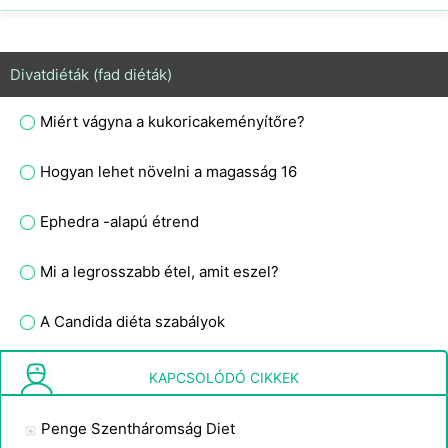
Divatdiéták (fad diéták)
Miért vágyna a kukoricakeményítőre?
Hogyan lehet növelni a magasság 16
Ephedra -alapú étrend
Mi a legrosszabb étel, amit eszel?
A Candida diéta szabályok
Örökre fel kell hagynia a diétákkal?
KAPCSOLÓDÓ CIKKEK
Penge Szentháromság Diet