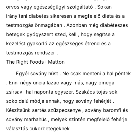
orvos vagy egészségügyi szolgáltató . Sokan
irányítani diabetes sikeresen a megfelelő diéta és a
testmozgás önmagában . Azonban még diabéteszes
betegek gyógyszert szed, kell , hogy segítse a
kezelést gyakorló az egészséges étrend és a
testmozgás rendszer .
The Right Foods : Matton
Egyél sovány húst . Ne csak menteni a hal péntek
. Enni négy uncia lazac vagy más, nagy omega
zsírsav- hal naponta egyszer. Szakács tojás sok
sokoldalú módja annak, hogy sovány fehérjét .
Készítsünk sertés szűzpecsenye , sovány baromfi és
sovány marhahús , melyek szintén megfelelő fehérje
választás cukorbetegeknek .