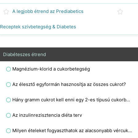
A legjobb étrend az Prediabetics
Receptek szívbetegség & Diabetes
Diabéteszes étrend
Magnézium-klorid a cukorbetegség
Az élesztő egyformán hasznosítja az összes cukrot?
Hány gramm cukrot kell enni egy 2-es típusú cukorbetegnek egy nap?
Az inzulinrezisztencia diéta terv
Milyen ételeket fogyaszthatok az alacsonyabb vércukorszint érdekében?