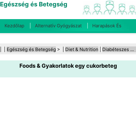
Egészség és Betegség
Kezdőlap
Alternatív Gyógyászat
Harapások És
Csípések
Rák
Betegségek És Kezelések
Száj- És
| |
Egészség és Betegség
> |
Diet & Nutrition
|
Diabéteszes étrend
Fogegészség
Diéta És Táplálkozás
Családi
Foods & Gyakorlatok egy cukorbeteg
Egészség
Egészségügyi Ágazat
Mentális Egészség
Közegészségügy És Biztonság
Sebészet És
Beavatkozások