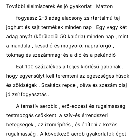
További élelmiszerek és jó gyakorlat : Matton
fogyassz 2-3 adag alacsony zsírtartalmú tej ,
joghurt és sajt termékek minden nap . Egy vagy két
adag anyát (körülbelül 50 kalória) minden nap , mint
a mandula , kesudió és mogyoró; napraforgó ,
tökmag és szezámmag; és a dió és a pekándió .
Eat 100 százalékos a teljes kiőrlésű gabonák ,
hogy egyensúlyt kell teremteni az egészséges húsok
és zöldségek . Szakács repce , olíva és szezám olaj
jó zsírfogyasztás .
Alternatív aerobic , erő-edzést és rugalmasság
testmozgás csökkenti a szív-és érrendszeri
betegségek , az izomépítés , és építeni a közös
rugalmasság . A következő aerob gyakorlatok éget