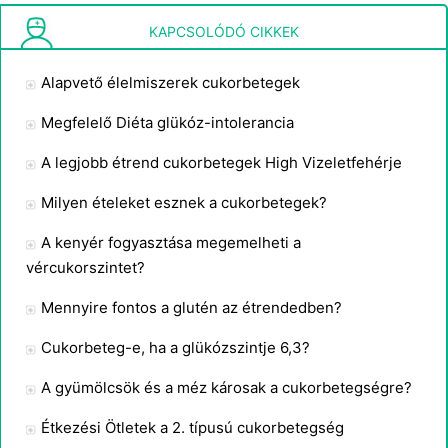
Mit jelent a diabetikus diéta-ck bs ac és qhs orvosi értelemben?
KAPCSOLÓDÓ CIKKEK
Alapvető élelmiszerek cukorbetegek
Megfelelő Diéta glükóz-intolerancia
A legjobb étrend cukorbetegek High Vizeletfehérje
Milyen ételeket esznek a cukorbetegek?
A kenyér fogyasztása megemelheti a
vércukorszintet?
Mennyire fontos a glutén az étrendedben?
Cukorbeteg-e, ha a glükózszintje 6,3?
A gyümölcsök és a méz károsak a cukorbetegségre?
Étkezési Ötletek a 2. típusú cukorbetegség