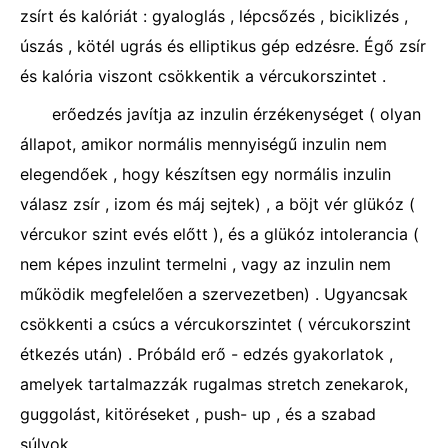
zsírt és kalóriát : gyaloglás , lépcsőzés , biciklizés ,
úszás , kötél ugrás és elliptikus gép edzésre. Égő zsír
és kalória viszont csökkentik a vércukorszintet .
erőedzés javítja az inzulin érzékenységet ( olyan
állapot, amikor normális mennyiségű inzulin nem
elegendőek , hogy készítsen egy normális inzulin
válasz zsír , izom és máj sejtek) , a böjt vér glükóz (
vércukor szint evés előtt ), és a glükóz intolerancia (
nem képes inzulint termelni , vagy az inzulin nem
működik megfelelően a szervezetben) . Ugyancsak
csökkenti a csúcs a vércukorszintet ( vércukorszint
étkezés után) . Próbáld erő - edzés gyakorlatok ,
amelyek tartalmazzák rugalmas stretch zenekarok,
guggolást, kitöréseket , push- up , és a szabad
súlyok .