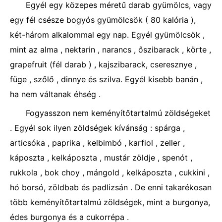
Egyél egy közepes méretű darab gyümölcs, vagy
egy fél csésze bogyós gyümölcsök ( 80 kalória ),
két-három alkalommal egy nap. Egyél gyümölcsök ,
mint az alma , nektarin , narancs , őszibarack , körte ,
grapefruit (fél darab ) , kajszibarack, cseresznye ,
füge , szőlő , dinnye és szilva. Egyél kisebb banán ,
ha nem váltanak éhség .
Fogyasszon nem keményítőtartalmú zöldségeket
. Egyél sok ilyen zöldségek kívánság : spárga ,
articsóka , paprika , kelbimbó , karfiol , zeller ,
káposzta , kelkáposzta , mustár zöldje , spenót ,
rukkola , bok choy , mángold , kelkáposzta , cukkini ,
hó borsó, zöldbab és padlizsán . De enni takarékosan
több keményítőtartalmú zöldségek, mint a burgonya,
édes burgonya és a cukorrépa .