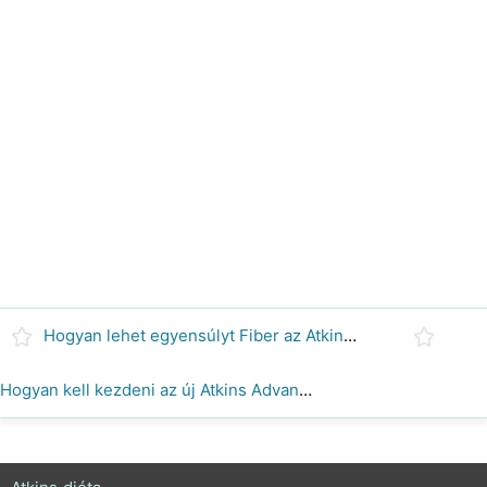
Hogyan lehet egyensúlyt Fiber az Atkins diéta
Hogyan kell kezdeni az új Atkins Advantage 12 hét Program