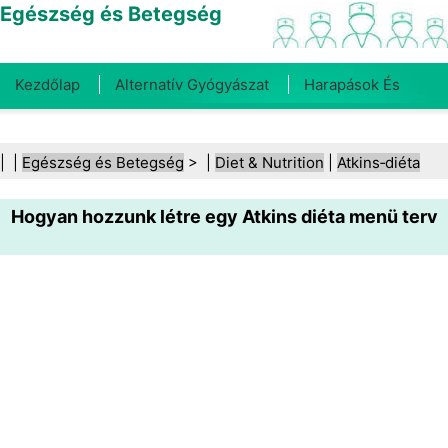
Egészség és Betegség
Kezdőlap
Alternatív Gyógyászat
Harapások És
Csípések
Rák
Betegségek És Kezelések
Száj- És
| |
Egészség és Betegség
> |
Diet & Nutrition
|
Atkins‑diéta
Fogegészség
Diéta És Táplálkozás
Családi
Hogyan hozzunk létre egy Atkins diéta menü terv
Egészség
Egészségügyi Ágazat
Mentális Egészség
Közegészségügy És Biztonság
Sebészet És
Beavatkozások