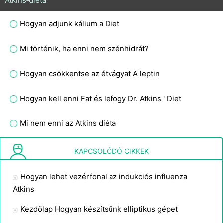
Atkins‑diéta
Hogyan adjunk kálium a Diet
Mi történik, ha enni nem szénhidrát?
Hogyan csökkentse az étvágyat A leptin
Hogyan kell enni Fat és lefogy Dr. Atkins ' Diet
Mi nem enni az Atkins diéta
Hogyan lehet megállítani a Atkins diéta
KAPCSOLÓDÓ CIKKEK
Hogyan lehet vezérfonal az indukciós influenza
Atkins
Kezdőlap Hogyan készítsünk elliptikus gépet