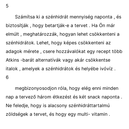
5
Számítsa ki a szénhidrát mennyiség naponta , és
biztosítják , hogy betartják-e a tervet . Ha Ön már
elmúlt , meghatározzák, hogyan lehet csökkenteni a
szénhidrátok. Lehet, hogy képes csökkenteni az
adagok mérete , csere hozzávalókat egy recept több
Atkins -barát alternatívák vagy akár csökkentse
italok , amelyek a szénhidrátok és helyébe ivóvíz .
6
megbizonyosodjon róla, hogy elég enni minden
nap a tervező három étkezést és két snack naponta .
Ne feledje, hogy is alacsony szénhidráttartalmú
zöldségek a tervet, és hogy egy multi- vitamin .