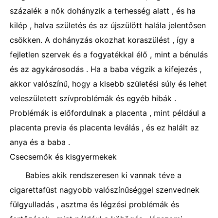
százalék a nők dohányzik a terhesség alatt , és ha
kilép , halva születés és az újszülött halála jelentősen
csökken. A dohányzás okozhat koraszülést , így a
fejletlen szervek és a fogyatékkal élő , mint a bénulás
és az agykárosodás . Ha a baba végzik a kifejezés ,
akkor valószínű, hogy a kisebb születési súly és lehet
veleszületett szívproblémák és egyéb hibák .
Problémák is előfordulnak a placenta , mint például a
placenta previa és placenta leválás , és ez halált az
anya és a baba .
Csecsemők és kisgyermekek
Babies akik rendszeresen ki vannak téve a
cigarettafüst nagyobb valószínűséggel szenvednek
fülgyulladás , asztma és légzési problémák és