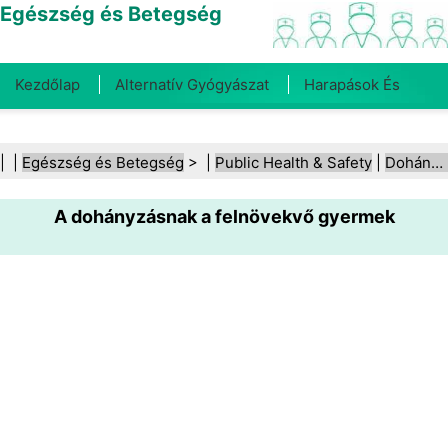
Egészség és Betegség
Kezdőlap
Alternatív Gyógyászat
Harapások És
Csípések
Rák
Betegségek És Kezelések
Száj- És
| |
Egészség és Betegség
> |
Public Health & Safety
|
Dohányzás és dohánytermékek
Fogegészség
Diéta És Táplálkozás
Családi
A dohányzásnak a felnövekvő gyermek
Egészség
Egészségügyi Ágazat
Mentális Egészség
Közegészségügy És Biztonság
Sebészet És
Beavatkozások