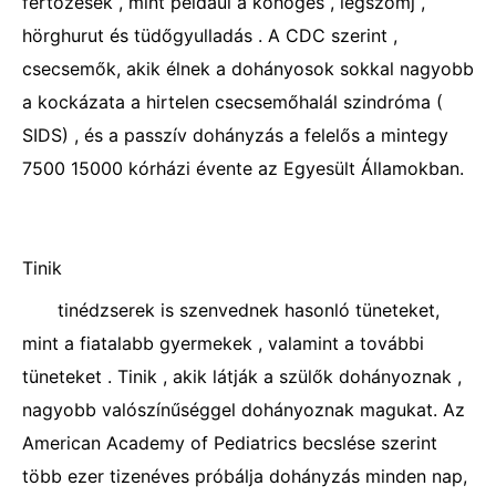
fertőzések , mint például a köhögés , légszomj ,
hörghurut és tüdőgyulladás . A CDC szerint ,
csecsemők, akik élnek a dohányosok sokkal nagyobb
a kockázata a hirtelen csecsemőhalál szindróma (
SIDS) , és a passzív dohányzás a felelős a mintegy
7500 15000 kórházi évente az Egyesült Államokban.
Tinik
tinédzserek is szenvednek hasonló tüneteket,
mint a fiatalabb gyermekek , valamint a további
tüneteket . Tinik , akik látják a szülők dohányoznak ,
nagyobb valószínűséggel dohányoznak magukat. Az
American Academy of Pediatrics becslése szerint
több ezer tizenéves próbálja dohányzás minden nap,