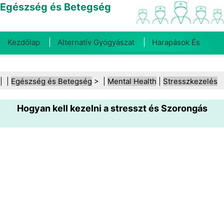
Egészség és Betegség
Kezdőlap
Alternatív Gyógyászat
Harapások És
Csípések
Rák
Betegségek És Kezelések
Száj- És
| |
Egészség és Betegség
> |
Mental Health
|
Stresszkezelés
Fogegészség
Diéta És Táplálkozás
Családi
Hogyan kell kezelni a stresszt és Szorongás
Egészség
Egészségügyi Ágazat
Mentális Egészség
Közegészségügy És Biztonság
Sebészet És
Beavatkozások