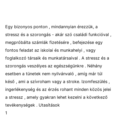
Egy bizonyos ponton , mindannyian érezzük, a
stressz és a szorongás - akár szó családi funkcióval ,
megpróbálta számlák fizetésére , befejezése egy
fontos feladat az iskolai és munkahelyi , vagy
foglalkozó társaik és munkatársaival . A stressz és a
szorongás veszélyes az egészségünkre . Néhány
esetben a tünetek nem nyilvánvaló , amíg már túl
késő , ami a szívroham vagy a stroke. Izomfeszülés ,
ingerlékenység és az érzés rohant minden közös jelei
a stressz , amely gyakran lehet kezelni a következő
tevékenységek . Utasítások
1