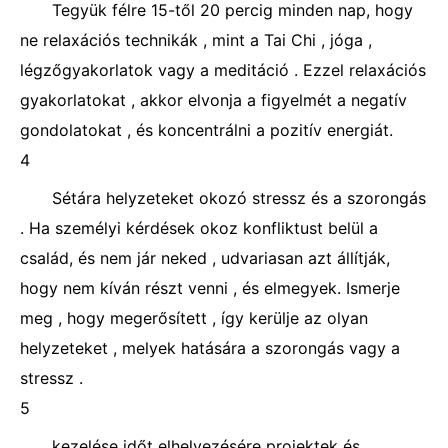
Tegyük félre 15-től 20 percig minden nap, hogy
ne relaxációs technikák , mint a Tai Chi , jóga ,
légzőgyakorlatok vagy a meditáció . Ezzel relaxációs
gyakorlatokat , akkor elvonja a figyelmét a negatív
gondolatokat , és koncentrálni a pozitív energiát.
4
Sétára helyzeteket okozó stressz és a szorongás
. Ha személyi kérdések okoz konfliktust belül a
család, és nem jár neked , udvariasan azt állítják,
hogy nem kíván részt venni , és elmegyek. Ismerje
meg , hogy megerősített , így kerülje az olyan
helyzeteket , melyek hatására a szorongás vagy a
stressz .
5
kezelése időt elhelyezésére projektek és