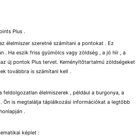
ints Plus .
az élelmiszer szeretné számítani a pontokat . Ez
 . Ha eszik friss gyümölcs vagy zöldség , a jó hír , a
az új pontok Plus tervet. Keményítőtartalmú zöldségeket
k továbbra is számítani kell .
 feldolgozatlan élelmiszerek , például a burgonya, a
. Ön is megtalálja táplálkozási információkat a legtöbb
honlapján .
ematikai képlet :