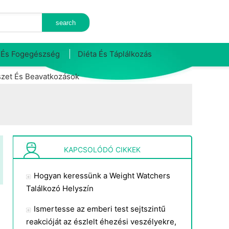
 És Fogegészség
Diéta És Táplálkozás
zet És Beavatkozások
KAPCSOLÓDÓ CIKKEK
Hogyan keressünk a Weight Watchers
Találkozó Helyszín
Ismertesse az emberi test sejtszintű
reakcióját az észlelt éhezési veszélyekre,