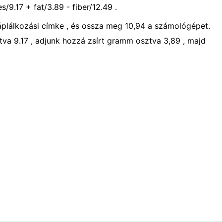
/9.17 + fat/3.89 - fiber/12.49 .
táplálkozási címke , és ossza meg 10,94 a számológépet.
va 9.17 , adjunk hozzá zsírt gramm osztva 3,89 , majd