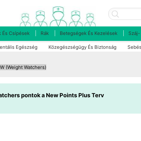
 És Csípések
Rák
Betegségek És Kezelések
Száj-
entális Egészség
Közegészségügy És Biztonság
Sebés
W (Weight Watchers)
tchers pontok a New Points Plus Terv