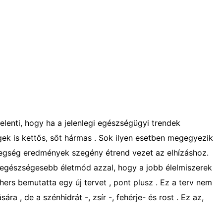
elenti, hogy ha a jelenlegi egészségügyi trendek
ek is kettős, sőt hármas . Sok ilyen esetben megegyezik
etegség eredmények szegény étrend vezet az elhízáshoz.
z egészségesebb életmód azzal, hogy a jobb élelmiszerek
ers bemutatta egy új tervet , pont plusz . Ez a terv nem
ra , de a szénhidrát -, zsír -, fehérje- és rost . Ez az,