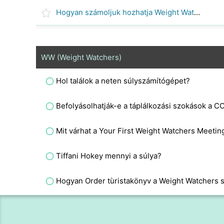
Hogyan számoljuk hozhatja Weight Watchers Pont
WW (Weight Watchers)
Hol találok a neten súlyszámítógépet?
Befolyásolhatják-e a táplálkozási szokások a C
Mit várhat a Your First Weight Watchers Meetin
Tiffani Hokey mennyi a súlya?
Hogyan Order tùristakönyv a Weight Watchers 
Hogyan keressünk Weight Watchers receptek