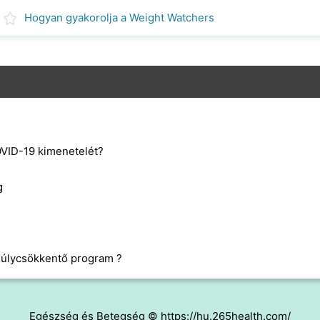
Hogyan gyakorolja a Weight Watchers
OVID-19 kimenetelét?
g
súlycsökkentő program ?
Egészség és Betegség © https://hu.265health.com/