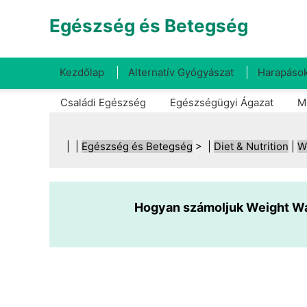
Egészség és Betegség
Kezdőlap
Alternatív Gyógyászat
Harapások
Családi Egészség
Egészségügyi Ágazat
M
| |
Egészség és Betegség
> |
Diet & Nutrition
|
W
Hogyan számoljuk Weight Wa