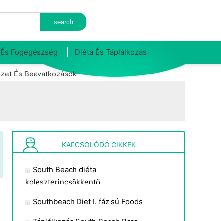
 És Fogegészség
Diéta És Táplálkozás
zet És Beavatkozások
KAPCSOLÓDÓ CIKKEK
South Beach diéta
koleszterincsökkentő
Southbeach Diet I. fázisú Foods