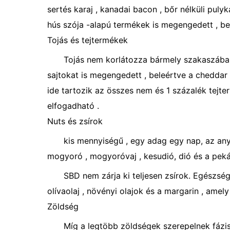
sertés karaj , kanadai bacon , bőr nélküli pulyk
hús szója -alapú termékek is megengedett , be
Tojás és tejtermékek
Tojás nem korlátozza bármely szakaszában
sajtokat is megengedett , beleértve a cheddar 
ide tartozik az összes nem és 1 százalék tejter
elfogadható .
Nuts és zsírok
kis mennyiségű , egy adag egy nap, az an
mogyoró , mogyoróvaj , kesudió, dió és a peká
SBD nem zárja ki teljesen zsírok. Egészsé
olívaolaj , növényi olajok és a margarin , ame
Zöldség
Míg a legtöbb zöldségek szerepelnek fázi