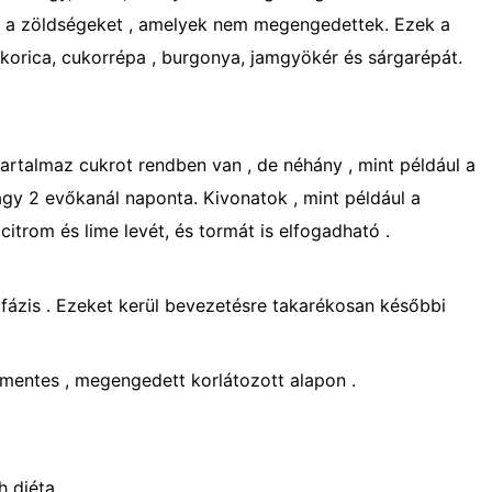
 a zöldségeket , amelyek nem megengedettek. Ezek a
korica, cukorrépa , burgonya, jamgyökér és sárgarépát.
artalmaz cukrot rendben van , de néhány , mint például a
agy 2 evőkanál naponta. Kivonatok , mint például a
 citrom és lime levét, és tormát is elfogadható .
fázis . Ezeket kerül bevezetésre takarékosan későbbi
mentes , megengedett korlátozott alapon .
 diéta .