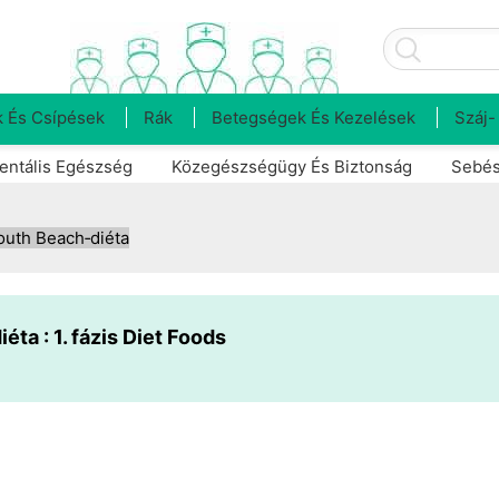
 És Csípések
Rák
Betegségek És Kezelések
Száj-
entális Egészség
Közegészségügy És Biztonság
Sebés
outh Beach‑diéta
éta : 1. fázis Diet Foods