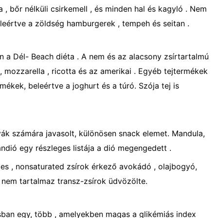
a , bőr nélküli csirkemell , és minden hal és kagyló . Nem
leértve a zöldség hamburgerek , tempeh és seitan .
 a Dél- Beach diéta . A nem és az alacsony zsírtartalmú
, mozzarella , ricotta és az amerikai . Egyéb tejtermékek
mékek, beleértve a joghurt és a túró. Szója tej is
yák számára javasolt, különösen snack elemet. Mandula,
ndió egy részleges listája a dió megengedett .
ges , nonsaturated zsírok érkező avokádó , olajbogyó,
ly nem tartalmaz transz-zsírok üdvözölte.
sban egy, több , amelyekben magas a glikémiás index