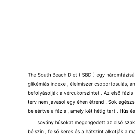
The South Beach Diet ( SBD ) egy háromfázisú 
glikémiás indexe , élelmiszer csoportosulás, a
befolyásolják a vércukorszintet . Az első fázis
terv nem javasol egy éhen étrend . Sok egészs
beleértve a fázis , amely két hétig tart . Hús é
sovány húsokat megengedett az első szaka
bélszín , felső kerek és a hátszínt alkotják a