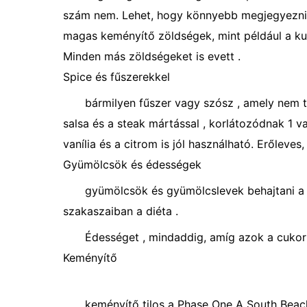
szám nem. Lehet, hogy könnyebb megjegyezni
magas keményítő zöldségek, mint például a ku
Minden más zöldségeket is evett .
Spice és fűszerekkel
bármilyen fűszer vagy szósz , amely nem t
salsa és a steak mártással , korlátozódnak 1 v
vanília és a citrom is jól használható. Erőleves,
Gyümölcsök és édességek
gyümölcsök és gyümölcslevek behajtani a 
szakaszaiban a diéta .
Édességet , mindaddig, amíg azok a cukor
Keményítő
keményítő tilos a Phase One A South Beach