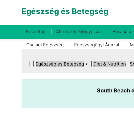
Egészség és Betegség
Kezdőlap
Alternatív Gyógyászat
Harapások
Családi Egészség
Egészségügyi Ágazat
M
| |
Egészség és Betegség
> |
Diet & Nutrition
|
S
South Beach di