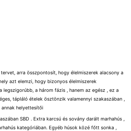
tervet, arra összpontosít, hogy élelmiszerek alacsony a
mely azt elemzi, hogy bizonyos élelmiszerek
 a legszigorúbb, a három fázis , hanem az egész , ez a
éges, tápláló ételek ösztönzik valamennyi szakaszában ,
s annak helyettesítői
szában SBD . Extra karcsú és sovány darált marhahús ,
 marhahús kategóriában. Egyéb húsok közé főtt sonka ,