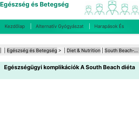
Egészség és Betegség
Kezdőlap
Alternatív Gyógyászat
Harapások És
Csípések
Rák
Betegségek És Kezelések
Száj- És
| |
Egészség és Betegség
> |
Diet & Nutrition
|
South Beach‑diéta
Fogegészség
Diéta És Táplálkozás
Családi
Egészségügyi komplikációk A South Beach diéta
Egészség
Egészségügyi Ágazat
Mentális Egészség
Közegészségügy És Biztonság
Sebészet És
Beavatkozások