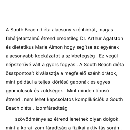
A South Beach diéta alacsony szénhidrát, magas
fehérjetartalmú étrend eredetileg Dr. Arthur Agatston
és dietetikus Marie Almon hogy segítse az egyének
alacsonyabb kockázatot a szívbetegség . Ez végül
népszerűvé vált a gyors fogyás . A South Beach diéta
összpontosít kiválasztja a megfelelő szénhidrátok,
mint például a teljes kiőrlésű gabonák és egyes
gyümölcsök és zöldségek . Mint minden típusú
étrend , nem lehet kapcsolatos komplikációk a South
Beach diéta . Izomfáradtság
szövődménye az étrend lehetnek olyan dolgok,
mint a korai izom fáradtság a fizikai aktivitás során .