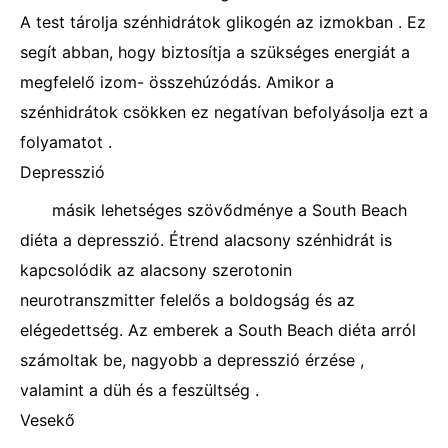
A test tárolja szénhidrátok glikogén az izmokban . Ez
segít abban, hogy biztosítja a szükséges energiát a
megfelelő izom- összehúzódás. Amikor a
szénhidrátok csökken ez negatívan befolyásolja ezt a
folyamatot .
Depresszió
másik lehetséges szövődménye a South Beach
diéta a depresszió. Étrend alacsony szénhidrát is
kapcsolódik az alacsony szerotonin
neurotranszmitter felelős a boldogság és az
elégedettség. Az emberek a South Beach diéta arról
számoltak be, nagyobb a depresszió érzése ,
valamint a düh és a feszültség .
Vesekő