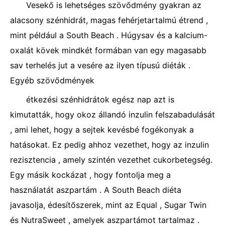
Vesekő is lehetséges szövődmény gyakran az
alacsony szénhidrát, magas fehérjetartalmú étrend ,
mint például a South Beach . Húgysav és a kalcium-
oxalát kövek mindkét formában van egy magasabb
sav terhelés jut a vesére az ilyen típusú diéták .
Egyéb szövődmények
étkezési szénhidrátok egész nap azt is
kimutatták, hogy okoz állandó inzulin felszabadulását
, ami lehet, hogy a sejtek kevésbé fogékonyak a
hatásokat. Ez pedig ahhoz vezethet, hogy az inzulin
rezisztencia , amely szintén vezethet cukorbetegség.
Egy másik kockázat , hogy fontolja meg a
használatát aszpartám . A South Beach diéta
javasolja, édesítőszerek, mint az Equal , Sugar Twin
és NutraSweet , amelyek aszpartámot tartalmaz .