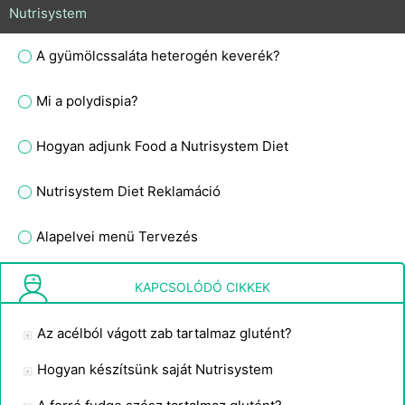
Nutrisystem
A gyümölcssaláta heterogén keverék?
Mi a polydispia?
Hogyan adjunk Food a Nutrisystem Diet
Nutrisystem Diet Reklamáció
Alapelvei menü Tervezés
Biztonságos enni a napraforgómag héját?
KAPCSOLÓDÓ CIKKEK
Az acélból vágott zab tartalmaz glutént?
Hogyan készítsünk saját Nutrisystem