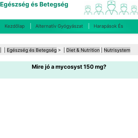
Egészség és Betegség
Kezdőlap
Alternatív Gyógyászat
Harapások És
Csípések
Rák
Betegségek És Kezelések
Száj- És
| |
Egészség és Betegség
> |
Diet & Nutrition
|
Nutrisystem
Fogegészség
Diéta És Táplálkozás
Családi
Mire jó a mycosyst 150 mg?
Egészség
Egészségügyi Ágazat
Mentális Egészség
Közegészségügy És Biztonság
Sebészet És
Beavatkozások