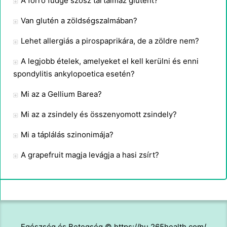
A forró fudge szósz tartalmaz glutént?
Van glutén a zöldségszalmában?
Lehet allergiás a pirospaprikára, de a zöldre nem?
A legjobb ételek, amelyeket el kell kerülni és enni
spondylitis ankylopoetica esetén?
Mi az a Gellium Barea?
Mi az a zsindely és összenyomott zsindely?
Mi a táplálás szinonimája?
A grapefruit magja levágja a hasi zsírt?
Egészség és Betegség © https://hu.265health.com/