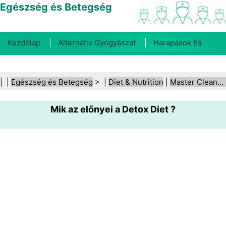
Egészség és Betegség
Kezdőlap
Alternatív Gyógyászat
Harapások És
Csípések
Rák
Betegségek És Kezelések
Száj- És
| |
Egészség és Betegség
> |
Diet & Nutrition
|
Master Cleanse kúra
Fogegészség
Diéta És Táplálkozás
Családi
Mik az előnyei a Detox Diet ?
Egészség
Egészségügyi Ágazat
Mentális Egészség
Közegészségügy És Biztonság
Sebészet És
Beavatkozások