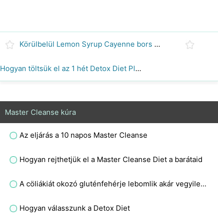
Körülbelül Lemon Syrup Cayenne bors tisztító
Hogyan töltsük el az 1 hét Detox Diet Plan
Master Cleanse kúra
Az eljárás a 10 napos Master Cleanse
Hogyan rejthetjük el a Master Cleanse Diet a barátaid
A cöliákiát okozó gluténfehérje lebomlik akár vegyileg, akár hő hatására?
Hogyan válasszunk a Detox Diet