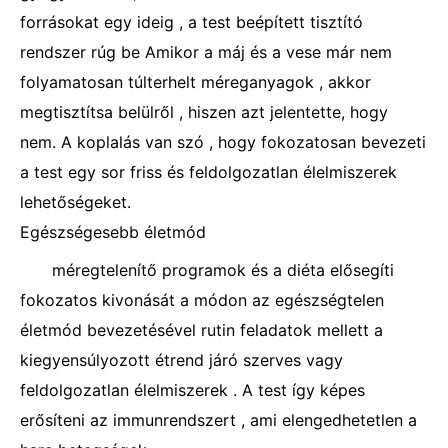
forrásokat egy ideig , a test beépített tisztító
rendszer rúg be Amikor a máj és a vese már nem
folyamatosan túlterhelt méreganyagok , akkor
megtisztítsa belülről , hiszen azt jelentette, hogy
nem. A koplalás van szó , hogy fokozatosan bevezeti
a test egy sor friss és feldolgozatlan élelmiszerek
lehetőségeket.
Egészségesebb életmód
méregtelenítő programok és a diéta elősegíti
fokozatos kivonását a módon az egészségtelen
életmód bevezetésével rutin feladatok mellett a
kiegyensúlyozott étrend járó szerves vagy
feldolgozatlan élelmiszerek . A test így képes
erősíteni az immunrendszert , ami elengedhetetlen a