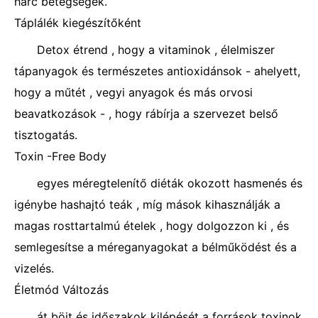
harc betegségek.
Táplálék kiegészítőként
Detox étrend , hogy a vitaminok , élelmiszer
tápanyagok és természetes antioxidánsok - ahelyett,
hogy a műtét , vegyi anyagok és más orvosi
beavatkozások - , ​​hogy rábírja a szervezet belső
tisztogatás.
Toxin -Free Body
egyes méregtelenítő diéták okozott hasmenés és
igénybe hashajtó teák , míg mások kihasználják a
magas rosttartalmú ételek , hogy dolgozzon ki , és
semlegesítse a méreganyagokat a bélműködést és a
vizelés.
Életmód Változás
át böjt és időszakok kilépését a források toxinok