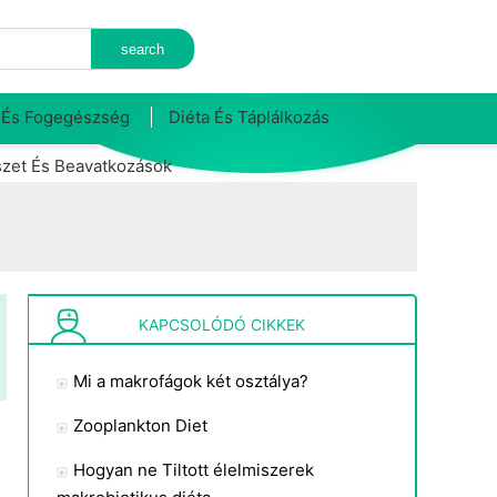
 És Fogegészség
Diéta És Táplálkozás
zet És Beavatkozások
KAPCSOLÓDÓ CIKKEK
Mi a makrofágok két osztálya?
Zooplankton Diet
Hogyan ne Tiltott élelmiszerek