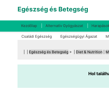
Egészség és Betegség
Kezdőlap
Alternatív Gyógyászat
Harapások
Családi Egészség
Egészségügyi Ágazat
M
| |
Egészség és Betegség
> |
Diet & Nutrition
|
M
Hol találh