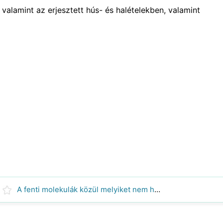
 valamint az erjesztett hús- és halételekben, valamint
A fenti molekulák közül melyiket nem hidrolizálja a legtöbb állat emésztőrendszere, keményítő glikogén szacharóz vagy cellulóz?