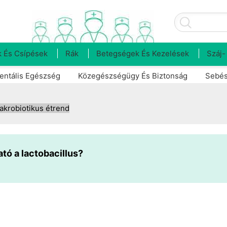
 És Csípések
Rák
Betegségek És Kezelések
Száj-
entális Egészség
Közegészségügy És Biztonság
Sebés
akrobiotikus étrend
ató a lactobacillus?