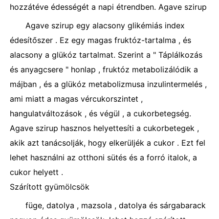
hozzátéve édességét a napi étrendben. Agave szirup
Agave szirup egy alacsony glikémiás index
édesítőszer . Ez egy magas fruktóz-tartalma , és
alacsony a glükóz tartalmat. Szerint a " Táplálkozás
és anyagcsere " honlap , fruktóz metabolizálódik a
májban , és a glükóz metabolizmusa inzulintermelés ,
ami miatt a magas vércukorszintet ,
hangulatváltozások , és végül , a cukorbetegség.
Agave szirup hasznos helyettesíti a cukorbetegek ,
akik azt tanácsolják, hogy elkerüljék a cukor . Ezt fel
lehet használni az otthoni sütés és a forró italok, a
cukor helyett .
Szárított gyümölcsök
füge, datolya , mazsola , datolya és sárgabarack