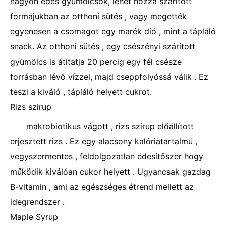
nagyon édes gyümölcsök, lehet hozzá szárított
formájukban az otthoni sütés , vagy megették
egyenesen a csomagot egy marék dió , mint a tápláló
snack. Az otthoni sütés , egy csészényi szárított
gyümölcs is átitatja 20 percig egy fél csésze
forrásban lévő vízzel, majd cseppfolyóssá válik . Ez
teszi a kiváló , tápláló helyett cukrot.
Rizs szirup
makrobiotikus vágott , rizs szirup előállított
erjesztett rizs . Ez egy alacsony kalóriatartalmú ,
vegyszermentes , feldolgozatlan édesítőszer hogy
működik kiválóan cukor helyett . Ugyancsak gazdag
B-vitamin , ami az egészséges étrend mellett az
idegrendszer .
Maple Syrup