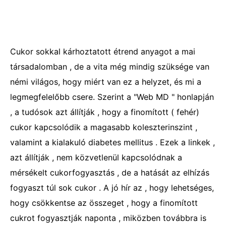
Cukor sokkal kárhoztatott étrend anyagot a mai
társadalomban , de a vita még mindig szüksége van
némi világos, hogy miért van ez a helyzet, és mi a
legmegfelelőbb csere. Szerint a "Web MD " honlapján
, a tudósok azt állítják , hogy a finomított ( fehér)
cukor kapcsolódik a magasabb koleszterinszint ,
valamint a kialakuló diabetes mellitus . Ezek a linkek ,
azt állítják , nem közvetlenül kapcsolódnak a
mérsékelt cukorfogyasztás , de a hatását az elhízás
fogyaszt túl sok cukor . A jó hír az , hogy lehetséges,
hogy csökkentse az összeget , hogy a finomított
cukrot fogyasztják naponta , miközben továbbra is