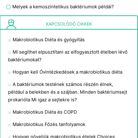
Melyek a kemoszintetikus baktériumok példái?
Miért fontos a brit milah a zsidóknak?
KAPCSOLÓDÓ CIKKEK
Makrobiotikus Diéta és gyógyítás
Mi segíthet elpusztítani az elfogyasztott ételben lévő
baktériumokat?
Hogyan kell Óvintézkedések a makrobiotikus diéta
A baktériumok testének számos részén élnek,
például a belekben és a szájban. Minden baktériumsejt
prokarióta Mi igaz a sejtekre is?
Makrobiotikus Diéta és COPD
Makrobiotikus Főzés tanfolyamok
Hogyan növeljük makrobiotikus ételek Choices