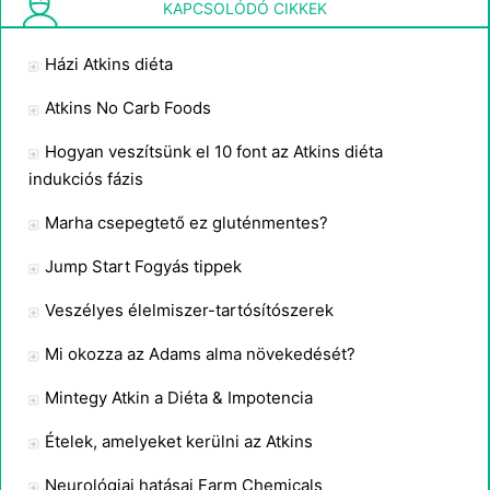
Mi hormon Csökkenti a vércukorszint ?
KAPCSOLÓDÓ CIKKEK
Házi Atkins diéta
Atkins No Carb Foods
Hogyan veszítsünk el 10 font az Atkins diéta
indukciós fázis
Marha csepegtető ez gluténmentes?
Jump Start Fogyás tippek
Veszélyes élelmiszer-tartósítószerek
Mi okozza az Adams alma növekedését?
Mintegy Atkin a Diéta & Impotencia
Ételek, amelyeket kerülni az Atkins
Neurológiai hatásai Farm Chemicals