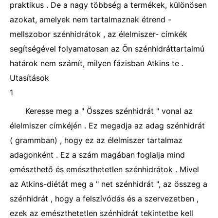
praktikus . De a nagy többség a termékek, különösen
azokat, amelyek nem tartalmaznak étrend -
mellszobor szénhidrátok , az élelmiszer- címkék
segítségével folyamatosan az Ön szénhidráttartalmú
határok nem számít, milyen fázisban Atkins te .
Utasítások
1
Keresse meg a " Összes szénhidrát " vonal az
élelmiszer címkéjén . Ez megadja az adag szénhidrát
( grammban) , hogy ez az élelmiszer tartalmaz
adagonként . Ez a szám magában foglalja mind
emészthető és emészthetetlen szénhidrátok . Mivel
az Atkins-diétát meg a " net szénhidrát ", az összeg a
szénhidrát , hogy a felszívódás és a szervezetben ,
ezek az emészthetetlen szénhidrát tekintetbe kell