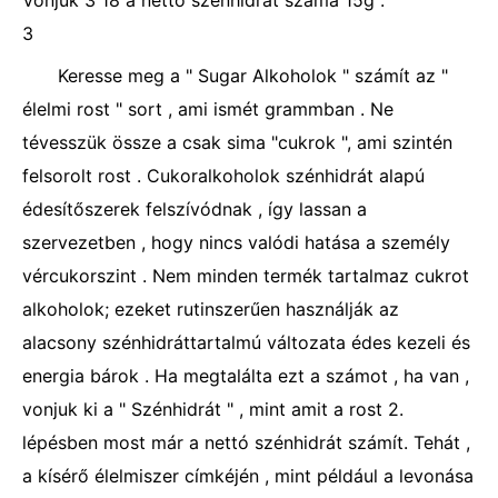
Vonjuk 3 18 a nettó szénhidrát száma 15g .
3
Keresse meg a " Sugar Alkoholok " számít az "
élelmi rost " sort , ami ismét grammban . Ne
tévesszük össze a csak sima "cukrok ", ami szintén
felsorolt ​​rost . Cukoralkoholok szénhidrát alapú
édesítőszerek felszívódnak , így lassan a
szervezetben , hogy nincs valódi hatása a személy
vércukorszint . Nem minden termék tartalmaz cukrot
alkoholok; ezeket rutinszerűen használják az
alacsony szénhidráttartalmú változata édes kezeli és
energia bárok . Ha megtalálta ezt a számot , ha van ,
vonjuk ki a " Szénhidrát " , mint amit a rost 2.
lépésben most már a nettó szénhidrát számít. Tehát ,
a kísérő élelmiszer címkéjén , mint például a levonása