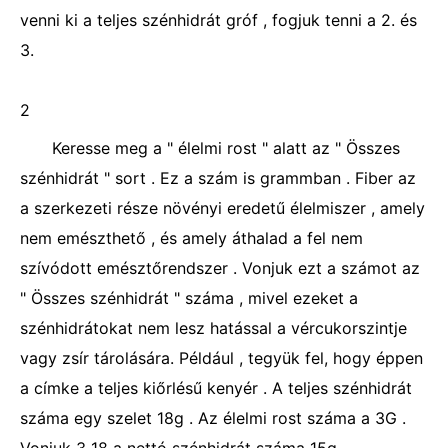
venni ki a teljes szénhidrát gróf , fogjuk tenni a 2. és
3.
2
Keresse meg a " élelmi rost " alatt az " Összes
szénhidrát " sort . Ez a szám is grammban . Fiber az
a szerkezeti része növényi eredetű élelmiszer , amely
nem emészthető , és amely áthalad a fel nem
szívódott emésztőrendszer . Vonjuk ezt a számot az
" Összes szénhidrát " száma , mivel ezeket a
szénhidrátokat nem lesz hatással a vércukorszintje
vagy zsír tárolására. Például , tegyük fel, hogy éppen
a címke a teljes kiőrlésű kenyér . A teljes szénhidrát
száma egy szelet 18g . Az élelmi rost száma a 3G .