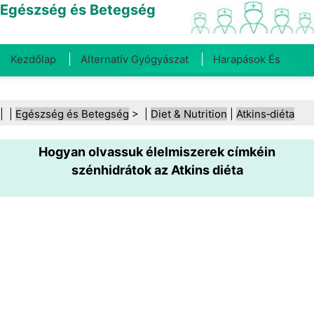
Egészség és Betegség
Kezdőlap
Alternatív Gyógyászat
Harapások És
Csípések
Rák
Betegségek És Kezelések
Száj- És
| |
Egészség és Betegség
> |
Diet & Nutrition
|
Atkins‑diéta
Fogegészség
Diéta És Táplálkozás
Családi
Hogyan olvassuk élelmiszerek címkéin
Egészség
Egészségügyi Ágazat
Mentális Egészség
szénhidrátok az Atkins diéta
Közegészségügy És Biztonság
Sebészet És
Beavatkozások