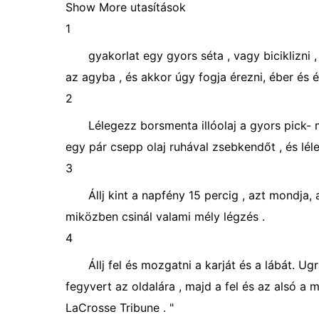
Show More utasítások
1
gyakorlat egy gyors séta , vagy biciklizni 
az agyba , és akkor úgy fogja érezni, éber és é
2
Lélegezz borsmenta illóolaj a gyors pick- 
egy pár csepp olaj ruhával zsebkendőt , és lél
3
Állj kint a napfény 15 percig , azt mondja, 
miközben csinál valami mély légzés .
4
Állj fel és mozgatni a karját és a lábát. U
fegyvert az oldalára , majd a fel és az alsó a
LaCrosse Tribune . "