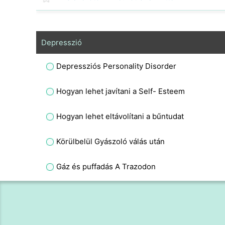
Depresszió
Depressziós Personality Disorder
Hogyan lehet javítani a Self- Esteem
Hogyan lehet eltávolítani a bűntudat
Körülbelül Gyászoló válás után
Gáz és puffadás A Trazodon
Depresszió kezelés férfiaknak