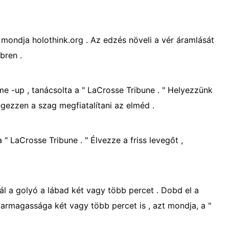
, mondja holothink.org . Az edzés növeli a vér áramlását
bren .
me -up , tanácsolta a " LaCrosse Tribune . " Helyezzünk
egezzen a szag megfiatalítani az elméd .
a " LaCrosse Tribune . " Élvezze a friss levegőt ,
grál a golyó a lábad két vagy több percet . Dobd el a
 marmagassága két vagy több percet is , azt mondja, a "