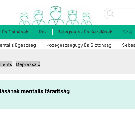
 És Csípések
Rák
Betegségek És Kezelések
Száj-
entális Egészség
Közegészségügy És Biztonság
Sebés
tments
|
Depresszió
ásának mentális fáradtság