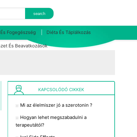
 És Fogegészség
Diéta És Táplálkozás
zet És Beavatkozások
KAPCSOLÓDÓ CIKKEK
Mi az élelmiszer jó a szerotonin ?
Hogyan lehet megszabadulni a
terapeutától?