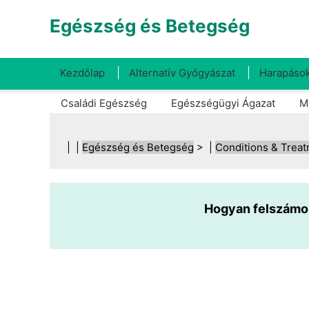
Egészség és Betegség
Kezdőlap
Alternatív Gyógyászat
Harapások
Családi Egészség
Egészségügyi Ágazat
M
| |
Egészség és Betegség
> |
Conditions & Trea
Hogyan felszámol