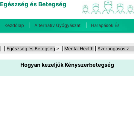
Egészség és Betegség
Kezdőlap
Alternatív Gyógyászat
Harapások És
Csípések
Rák
Betegségek És Kezelések
Száj- És
| |
Egészség és Betegség
> |
Mental Health
|
Szorongásos zavarok
Fogegészség
Diéta És Táplálkozás
Családi
Hogyan kezeljük Kényszerbetegség
Egészség
Egészségügyi Ágazat
Mentális Egészség
Közegészségügy És Biztonság
Sebészet És
Beavatkozások