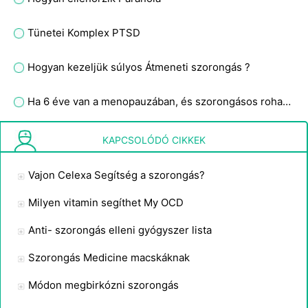
Tünetei Komplex PTSD
Hogyan kezeljük súlyos Átmeneti szorongás ?
Ha 6 éve van a menopauzában, és szorongásos rohamai kezdenek lenni, ez egy tünet?
Hogyan lehet legyőzni a félelmet, mozgólépcsők
KAPCSOLÓDÓ CIKKEK
Vajon Celexa Segítség a szorongás?
Milyen vitamin segíthet My OCD
Anti- szorongás elleni gyógyszer lista
Szorongás Medicine macskáknak
Módon megbirkózni szorongás