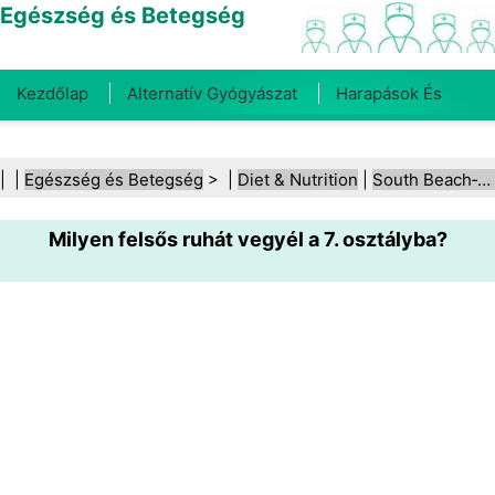
Egészség és Betegség
Kezdőlap
Alternatív Gyógyászat
Harapások És
Csípések
Rák
Betegségek És Kezelések
Száj- És
| |
Egészség és Betegség
> |
Diet & Nutrition
|
South Beach‑diéta
Fogegészség
Diéta És Táplálkozás
Családi
Milyen felsős ruhát vegyél a 7. osztályba?
Egészség
Egészségügyi Ágazat
Mentális Egészség
Közegészségügy És Biztonság
Sebészet És
Beavatkozások