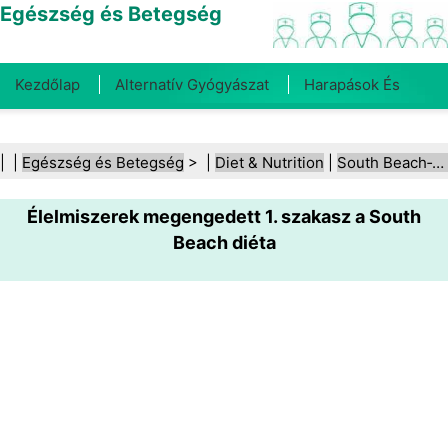
Egészség és Betegség
Kezdőlap
Alternatív Gyógyászat
Harapások És
Csípések
Rák
Betegségek És Kezelések
Száj- És
| |
Egészség és Betegség
> |
Diet & Nutrition
|
South Beach‑diéta
Fogegészség
Diéta És Táplálkozás
Családi
Élelmiszerek megengedett 1. szakasz a South
Egészség
Egészségügyi Ágazat
Mentális Egészség
Beach diéta
Közegészségügy És Biztonság
Sebészet És
Beavatkozások