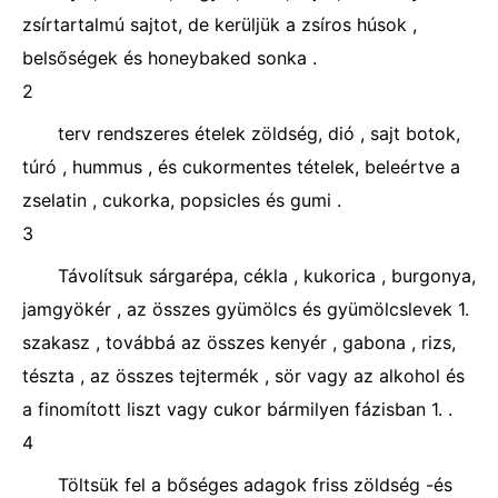
zsírtartalmú sajtot, de kerüljük a zsíros húsok ,
belsőségek és honeybaked sonka .
2
terv rendszeres ételek zöldség, dió , sajt botok,
túró , hummus , és cukormentes tételek, beleértve a
zselatin , cukorka, popsicles és gumi .
3
Távolítsuk sárgarépa, cékla , kukorica , burgonya,
jamgyökér , az összes gyümölcs és gyümölcslevek 1.
szakasz , továbbá az összes kenyér , gabona , rizs,
tészta , az összes tejtermék , sör vagy az alkohol és
a finomított liszt vagy cukor bármilyen fázisban 1. .
4
Töltsük fel a bőséges adagok friss zöldség -és