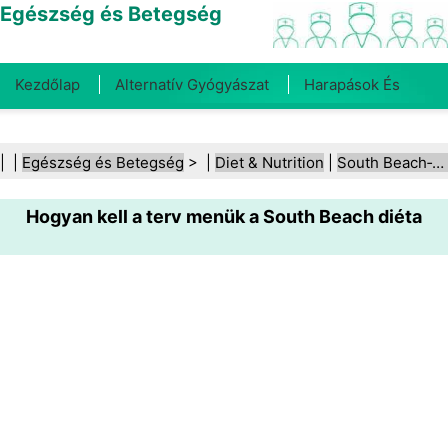
Egészség és Betegség
Kezdőlap
Alternatív Gyógyászat
Harapások És
Csípések
Rák
Betegségek És Kezelések
Száj- És
| |
Egészség és Betegség
> |
Diet & Nutrition
|
South Beach‑diéta
Fogegészség
Diéta És Táplálkozás
Családi
Hogyan kell a terv menük a South Beach diéta
Egészség
Egészségügyi Ágazat
Mentális Egészség
Közegészségügy És Biztonság
Sebészet És
Beavatkozások