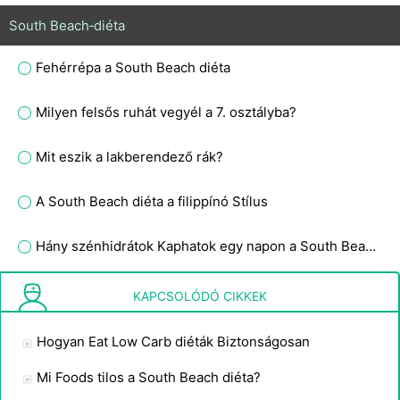
South Beach‑diéta
Fehérrépa a South Beach diéta
Milyen felsős ruhát vegyél a 7. osztályba?
Mit eszik a lakberendező rák?
A South Beach diéta a filippínó Stílus
Hány szénhidrátok Kaphatok egy napon a South Beach diéta?
South Beach Diet Tippek
KAPCSOLÓDÓ CIKKEK
Hogyan Eat Low Carb diéták Biztonságosan
Mi Foods tilos a South Beach diéta?