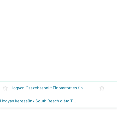
Hogyan Összehasonlít Finomított és finomítatlan szénhidrátok
Hogyan keressünk South Beach diéta Támogató csoportok