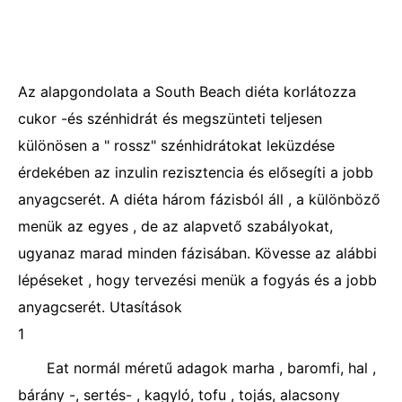
Az alapgondolata a South Beach diéta korlátozza
cukor -és szénhidrát és megszünteti teljesen
különösen a " rossz" szénhidrátokat leküzdése
érdekében az inzulin rezisztencia és elősegíti a jobb
anyagcserét. A diéta három fázisból áll , a különböző
menük az egyes , de az alapvető szabályokat,
ugyanaz marad minden fázisában. Kövesse az alábbi
lépéseket , hogy tervezési menük a fogyás és a jobb
anyagcserét. Utasítások
1
Eat normál méretű adagok marha , baromfi, hal ,
bárány -, sertés- , kagyló, tofu , tojás, alacsony