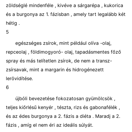
zöldséglé mindenféle , kivéve a sárgarépa , kukorica
és a burgonya az 1. fázisban , amely tart legalább két
hétig .
5
egészséges zsírok, mint például olíva -olaj,
repceolaj , földimogyoró- olaj, tapadásmentes főző
spray és más telítetlen zsírok, de nem a transz-
zsírsavak, mint a margarin és hidrogénezett
lerövidítése.
6
újbóli bevezetése fokozatosan gyümölcsök ,
teljes kiőrlésű kenyér , tészta, rizs és gabonafélék ,
és az édes burgonya a 2. fázis a diéta . Maradj a 2.
fázis , amíg el nem éri az ideális súlyát.