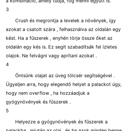
a kombináció, amely tudja, fog menni együtt is.
3
Crush és megrontja a levelek a növények, így
azokat a csatolt szára , felhasználva az oldalán egy
kést. Ha a fűszerek , enyhén törje össze őket az
oldalán egy kés is. Ez segít szabadítsák fel ízletes
olajok. Ne felvágni vagy aprítani azokat .
4
Öntsünk olajat az üveg tölcsér segítségével .
Ügyeljen arra, hogy elegendő helyet a palackot úgy,
hogy nem overflow , ha hozzáadjuk a
gyógynövények és fűszerek .
5
Helyezze a gyógynövények és fűszerek a
palackba , miután az olaj , és ha azok minden benne ,