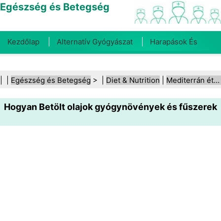
Egészség és Betegség
Kezdőlap
Alternatív Gyógyászat
Harapások És
Csípések
Rák
Betegségek És Kezelések
Száj- És
| |
Egészség és Betegség
> |
Diet & Nutrition
|
Mediterrán étrend
Fogegészség
Diéta És Táplálkozás
Családi
Hogyan Betölt olajok gyógynövények és fűszerek
Egészség
Egészségügyi Ágazat
Mentális Egészség
Közegészségügy És Biztonság
Sebészet És
Beavatkozások