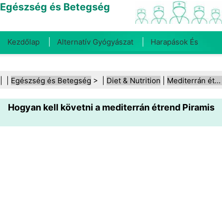
Egészség és Betegség
Kezdőlap
Alternatív Gyógyászat
Harapások És
Csípések
Rák
Betegségek És Kezelések
Száj- És
| |
Egészség és Betegség
> |
Diet & Nutrition
|
Mediterrán étrend
Fogegészség
Diéta És Táplálkozás
Családi
Hogyan kell követni a mediterrán étrend Piramis
Egészség
Egészségügyi Ágazat
Mentális Egészség
Közegészségügy És Biztonság
Sebészet És
Beavatkozások