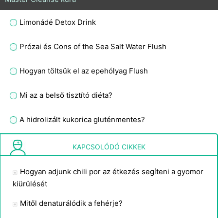
Limonádé Detox Drink
Prózai és Cons of the Sea Salt Water Flush
Hogyan töltsük el az epehólyag Flush
Mi az a belső tisztító diéta?
A hidrolizált kukorica gluténmentes?
Az árpa pörkölése elpusztítja a glutént?
KAPCSOLÓDÓ CIKKEK
Hogyan adjunk chili por az étkezés segíteni a gyomor
kiürülését
Mitől denaturálódik a fehérje?