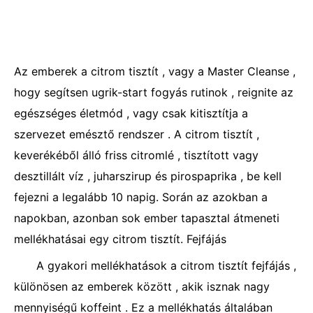
Az emberek a citrom tisztít , vagy a Master Cleanse ,
hogy segítsen ugrik-start fogyás rutinok , reignite az
egészséges életmód , vagy csak kitisztítja a
szervezet emésztő rendszer . A citrom tisztít ,
keverékéből álló friss citromlé , tisztított vagy
desztillált víz , juharszirup és pirospaprika , be kell
fejezni a legalább 10 napig. Során az azokban a
napokban, azonban sok ember tapasztal átmeneti
mellékhatásai egy citrom tisztít. Fejfájás
A gyakori mellékhatások a citrom tisztít fejfájás ,
különösen az emberek között , akik isznak nagy
mennyiségű koffeint . Ez a mellékhatás általában