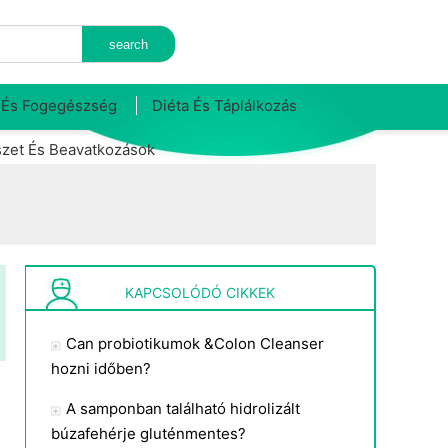
 És Fogegészség
Diéta És Táplálkozás
zet És Beavatkozások
KAPCSOLÓDÓ CIKKEK
Can probiotikumok &Colon Cleanser
hozni időben?
A samponban található hidrolizált
búzafehérje gluténmentes?