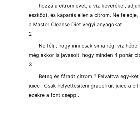
hozzá a citromlevet, a víz keveréke , adju
eszközt, és kaparás ellen a citrom. Ne feledje
a Master Cleanse Diet vegyi anyagokat .
2
Ne félj , hogy inni csak sima régi víz hébe
még akkor is javasolt, hogy minden 4 pohár citr
3
Beteg és fáradt citrom ? Felváltva egy-két
juice . Csak helyettesíteni grapefruit juice a 
ezekre a font csepp .