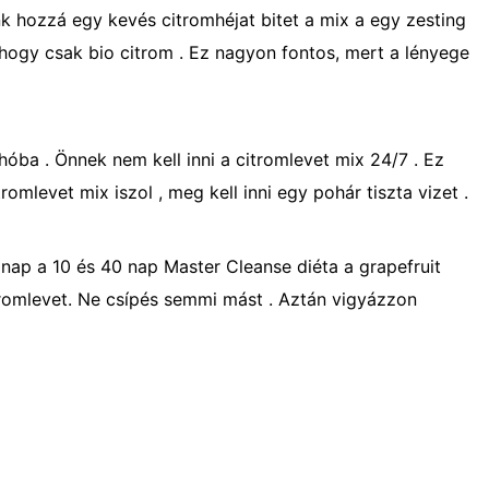
nk hozzá egy kevés citromhéjat bitet a mix a egy zesting
, hogy csak bio citrom . Ez nagyon fontos, mert a lényege
-hóba . Önnek nem kell inni a citromlevet mix 24/7 . Ez
omlevet mix iszol , meg kell inni egy pohár tiszta vizet .
 nap a 10 és 40 nap Master Cleanse diéta a grapefruit
citromlevet. Ne csípés semmi mást . Aztán vigyázzon