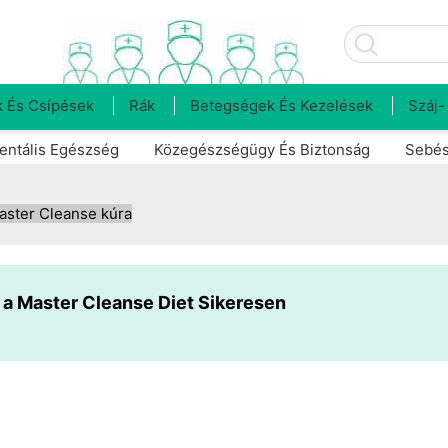
 És Csípések
Rák
Betegségek És Kezelések
Száj-
entális Egészség
Közegészségügy És Biztonság
Sebés
aster Cleanse kúra
 a Master Cleanse Diet Sikeresen