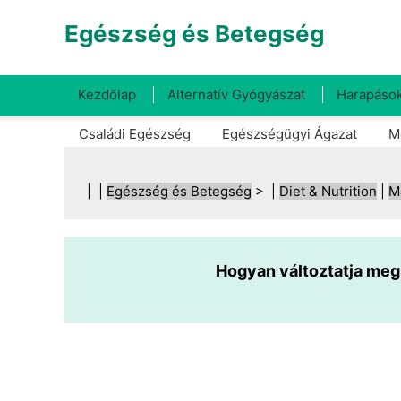
Egészség és Betegség
Kezdőlap
Alternatív Gyógyászat
Harapások
Családi Egészség
Egészségügyi Ágazat
M
| |
Egészség és Betegség
> |
Diet & Nutrition
|
M
Hogyan változtatja meg