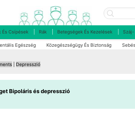
 És Csípések
Rák
Betegségek És Kezelések
Száj-
entális Egészség
Közegészségügy És Biztonság
Sebés
tments
|
Depresszió
et Bipoláris és depresszió