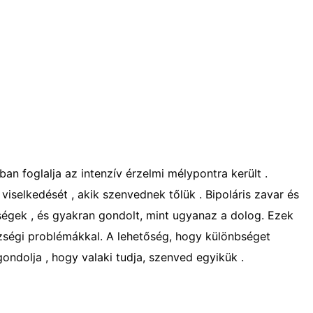
an foglalja az intenzív érzelmi mélypontra került .
viselkedését , akik szenvednek tőlük . Bipoláris zavar és
ségek , és gyakran gondolt, mint ugyanaz a dolog. Ezek
zségi problémákkal. A lehetőség, hogy különbséget
ondolja , hogy valaki tudja, szenved egyikük .