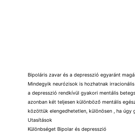
Bipoláris zavar és a depresszió egyaránt magáb
Mindegyik neurózisok is hozhatnak irracionális 
a depresszió rendkívül gyakori mentális beteg
azonban két teljesen különböző mentális egés
közöttük elengedhetetlen, különösen , ha úgy g
Utasítások
Különbséget Bipolar és depresszió