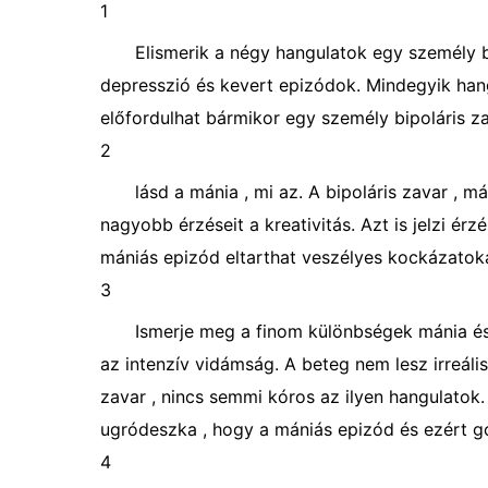
1
Elismerik a négy hangulatok egy személy b
depresszió és kevert epizódok. Mindegyik hang
előfordulhat bármikor egy személy bipoláris za
2
lásd a mánia , mi az. A bipoláris zavar , 
nagyobb érzéseit a kreativitás. Azt is jelzi ér
mániás epizód eltarthat veszélyes kockázatok
3
Ismerje meg a finom különbségek mánia és
az intenzív vidámság. A beteg nem lesz irreáli
zavar , nincs semmi kóros az ilyen hangulatok
ugródeszka , hogy a mániás epizód és ezért gon
4