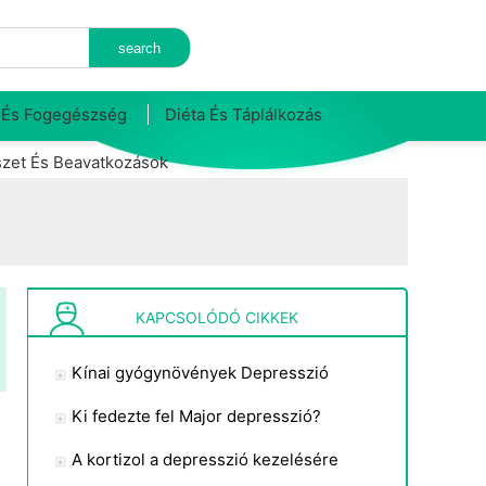
 És Fogegészség
Diéta És Táplálkozás
zet És Beavatkozások
KAPCSOLÓDÓ CIKKEK
Kínai gyógynövények Depresszió
Ki fedezte fel Major depresszió?
A kortizol a depresszió kezelésére