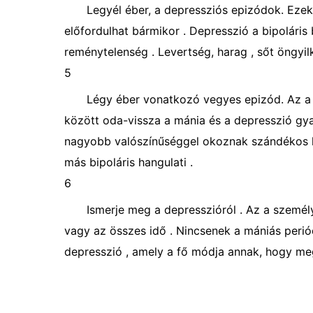
Legyél éber, a depressziós epizódok. Ezek
előfordulhat bármikor . Depresszió a bipoláris
reménytelenség . Levertség, harag , sőt öngyil
5
Légy éber vonatkozó vegyes epizód. Az a 
között oda-vissza a mánia és a depresszió gyak
nagyobb valószínűséggel okoznak szándékos k
más bipoláris hangulati .
6
Ismerje meg a depresszióról . Az a személ
vagy az összes idő . Nincsenek a mániás peri
depresszió , amely a fő módja annak, hogy meg