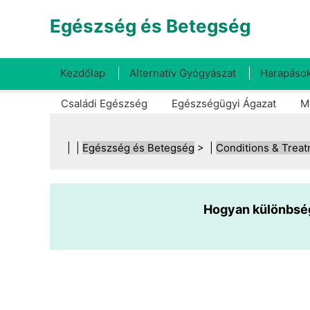
Egészség és Betegség
Kezdőlap
Alternatív Gyógyászat
Harapások
Családi Egészség
Egészségügyi Ágazat
M
| |
Egészség és Betegség
> |
Conditions & Trea
Hogyan különbség