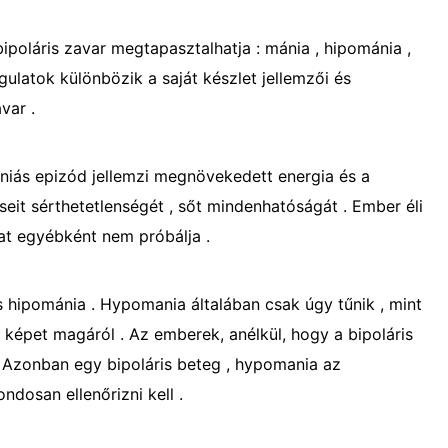
ipoláris zavar megtapasztalhatja : mánia , hipománia ,
ulatok különbözik a saját készlet jellemzői és
var .
mániás epizód jellemzi megnövekedett energia és a
zéseit sérthetetlenségét , sőt mindenhatóságát . Ember éli
at egyébként nem próbálja .
 hipománia . Hypomania általában csak úgy tűnik , mint
s képet magáról . Az emberek, anélkül, hogy a bipoláris
. Azonban egy bipoláris beteg , hypomania az
dosan ellenőrizni kell .