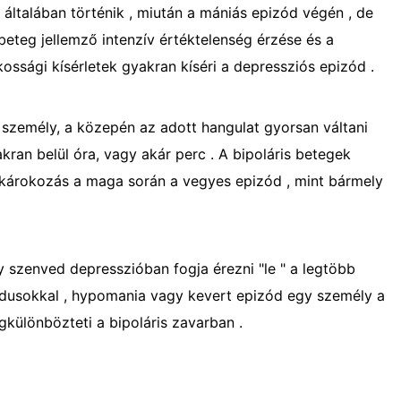
 általában történik , miután a mániás epizód végén , de
 beteg jellemző intenzív értéktelenség érzése és a
kossági kísérletek gyakran kíséri a depressziós epizód .
személy, a közepén az adott hangulat gyorsan váltani
ran belül óra, vagy akár perc . A bipoláris betegek
árokozás a maga során a vegyes epizód , mint bármely
y szenved depresszióban fogja érezni "le " a legtöbb
ódusokkal , hypomania vagy kevert epizód egy személy a
különbözteti a bipoláris zavarban .