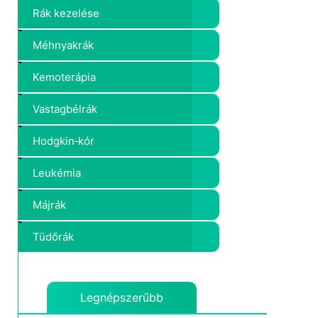
Rák kezelése
Méhnyakrák
Kemoterápia
Vastagbélrák
Hodgkin‑kór
Leukémia
Májrák
Tüdőrák
Limfóma
Legnépszerűbb
Mezotelióma