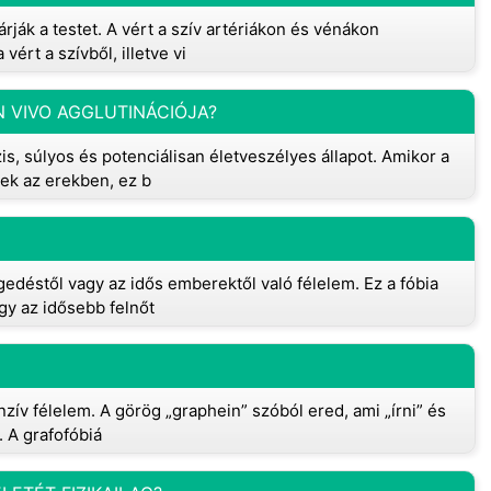
ják a testet. A vért a szív artériákon és vénákon
ért a szívből, illetve vi
N VIVO AGGLUTINÁCIÓJA?
is, súlyos és potenciálisan életveszélyes állapot. Amikor a
ek az erekben, ez b
edéstől vagy az idős emberektől való félelem. Ez a fóbia
gy az idősebb felnőt
enzív félelem. A görög „graphein” szóból ered, ami „írni” és
. A grafofóbiá