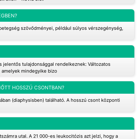
ÉGBEN?
A betegség szövődményei, például súlyos vérszegénység,
 jelentős tulajdonsággal rendelkeznek: Változatos
k, amelyek mindegyike bizo
LNŐTT HOSSZÚ CSONTBAN?
ában (diaphysisben) található. A hosszú csont központi
zámra utal. A 21 000-es leukocitózis azt jelzi, hogy a