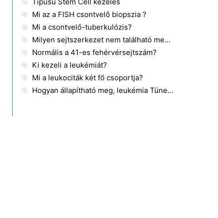
Típusú Stem Cell kezelés
Mi az a FISH csontvelő biopszia ?
Mi a csontvelő-tuberkulózis?
Milyen sejtszerkezet nem található meg a vörösvértestekben?
Normális a 41-es fehérvérsejtszám?
Ki kezeli a leukémiát?
Mi a leukociták két fő csoportja?
Hogyan állapítható meg, leukémia Tünetek