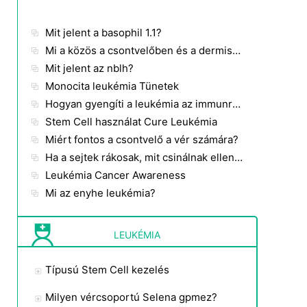
Szájüregi rák
Mit jelent a basophil 1.1?
Egyéb daganatok
Mi a közös a csontvelőben és a dermiszben?
Mit jelent az nblh?
Petefészekrák
Monocita leukémia Tünetek
Hogyan gyengíti a leukémia az immunrendszert?
Hasnyálmirigyrák
Stem Cell használat Cure Leukémia
Prosztatarák
Miért fontos a csontvelő a vér számára?
Ha a sejtek rákosak, mit csinálnak ellenőrizhetetlenül?
Sugárterápia
Leukémia Cancer Awareness
Mi az enyhe leukémia?
Bőrrák
Gyomorrák
LEUKÉMIA
Hererák
Típusú Stem Cell kezelés
Torokrák
Milyen vércsoportú Selena gpmez?