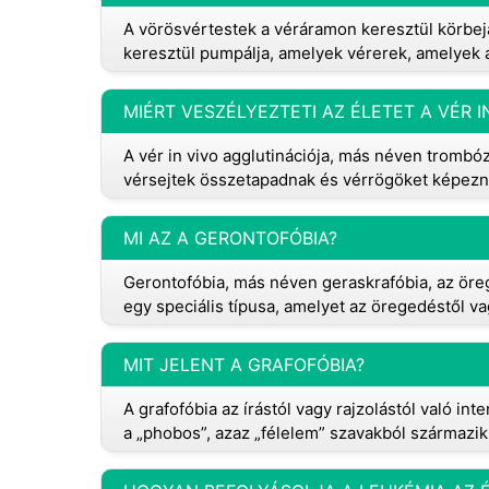
A vörösvértestek a véráramon keresztül körbejár
keresztül pumpálja, amelyek vérerek, amelyek a v
MIÉRT VESZÉLYEZTETI AZ ÉLETET A VÉR I
A vér in vivo agglutinációja, más néven trombóz
vérsejtek összetapadnak és vérrögöket képezn
MI AZ A GERONTOFÓBIA?
Gerontofóbia, más néven geraskrafóbia, az öreg
egy speciális típusa, amelyet az öregedéstől va
MIT JELENT A GRAFOFÓBIA?
A grafofóbia az írástól vagy rajzolástól való int
a „phobos”, azaz „félelem” szavakból származik