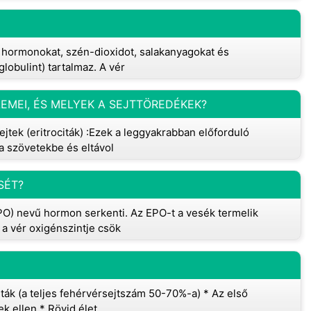
, hormonokat, szén-dioxidot, salakanyagokat és
globulint) tartalmaz. A vér
EMEI, ÉS MELYEK A SEJTTÖREDÉKEK?
jtek (eritrociták) :Ezek a leggyakrabban előforduló
a szövetekbe és eltávol
SÉT?
EPO) nevű hormon serkenti. Az EPO-t a vesék termelik
 a vér oxigénszintje csök
iták (a teljes fehérvérsejtszám 50-70%-a) * Az első
k ellen * Rövid élet