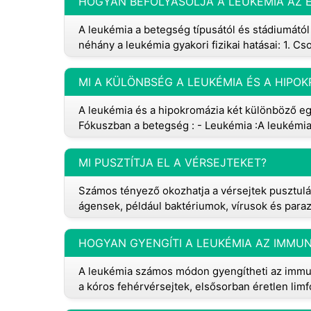
HOGYAN BEFOLYÁSOLJA A LEUKÉMIA AZ ÉL
A leukémia a betegség típusától és stádiumátó
néhány a leukémia gyakori fizikai hatásai: 1. Cs
MI A KÜLÖNBSÉG A LEUKÉMIA ÉS A HIPO
A leukémia és a hipokromázia két különböző egé
Fókuszban a betegség : - Leukémia :A leukémia 
MI PUSZTÍTJA EL A VÉRSEJTEKET?
Számos tényező okozhatja a vérsejtek pusztulás
ágensek, például baktériumok, vírusok és para
HOGYAN GYENGÍTI A LEUKÉMIA AZ IMMU
A leukémia számos módon gyengítheti az immun
a kóros fehérvérsejtek, elsősorban éretlen limfo