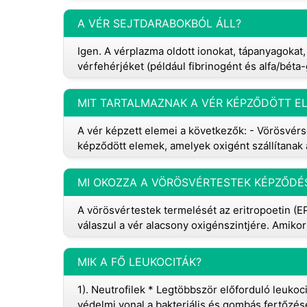
A VÉR SEJTDARABOKBÓL ÁLL?
Igen. A vérplazma oldott ionokat, tápanyagokat
vérfehérjéket (például fibrinogént és alfa/béta-
MIT TARTALMAZNAK A VÉR KÉPZŐDÖTT EL
A vér képzett elemei a következők: - Vörösvérse
képződött elemek, amelyek oxigént szállítanak 
MI OKOZZA A VÖRÖSVÉRTESTEK KÉPZŐDÉ
A vörösvértestek termelését az eritropoetin (
válaszul a vér alacsony oxigénszintjére. Amikor
MIK A FŐ LEUKOCITÁK?
1). Neutrofilek * Legtöbbször előforduló leukoc
védelmi vonal a bakteriális és gombás fertőzése