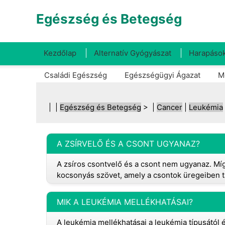
Egészség és Betegség
Kezdőlap
Alternatív Gyógyászat
Harapások
Családi Egészség
Egészségügyi Ágazat
M
| |
Egészség és Betegség
> |
Cancer
|
Leukémia
A ZSÍRVELŐ ÉS A CSONT UGYANAZ?
A zsíros csontvelő és a csont nem ugyanaz. Míg
kocsonyás szövet, amely a csontok üregeiben ta
MIK A LEUKÉMIA MELLÉKHATÁSAI?
A leukémia mellékhatásai a leukémia típusától 