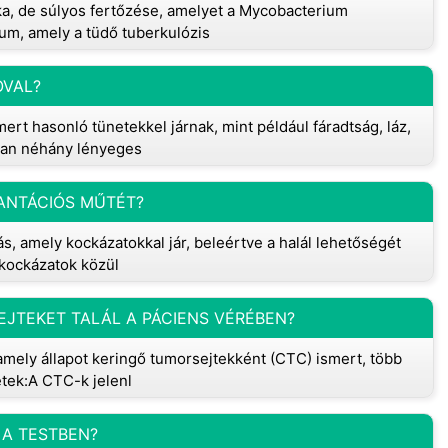
ka, de súlyos fertőzése, amelyet a Mycobacterium
um, amely a tüdő tuberkulózis
OVAL?
rt hasonló tünetekkel járnak, mint például fáradtság, láz,
ban néhány lényeges
ANTÁCIÓS MŰTÉT?
ás, amely kockázatokkal jár, beleértve a halál lehetőségét
 kockázatok közül
EJTEKET TALÁL A PÁCIENS VÉRÉBEN?
amely állapot keringő tumorsejtekként (CTC) ismert, több
étek:A CTC-k jelenl
A TESTBEN?