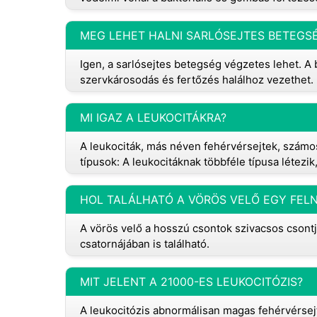
MEG LEHET HALNI SARLÓSEJTES BETEGS
Igen, a sarlósejtes betegség végzetes lehet. 
szervkárosodás és fertőzés halálhoz vezethet.
MI IGAZ A LEUKOCITÁKRA?
A leukociták, más néven fehérvérsejtek, számos
típusok: A leukocitáknak többféle típusa létezi
HOL TALÁLHATÓ A VÖRÖS VELŐ EGY FE
A vörös velő a hosszú csontok szivacsos csontj
csatornájában is található.
MIT JELENT A 21000-ES LEUKOCITÓZIS?
A leukocitózis abnormálisan magas fehérvérsejts