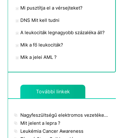
Pajzsmirigyrák
Mi pusztítja el a vérsejteket?
DNS Mit kell tudni
A leukociták legnagyobb százaléka áll?
Mik a fő leukociták?
Mik a jelei AML ?
További linkek
Nagyfeszültségű elektromos vezetékek és a rák
Mit jelent a lepra ?
Leukémia Cancer Awareness