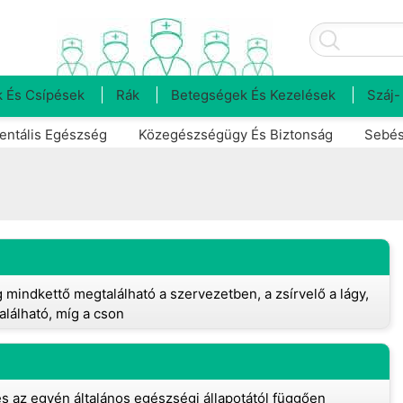
 És Csípések
Rák
Betegségek És Kezelések
Száj-
entális Egészség
Közegészségügy És Biztonság
Sebés
 mindkettő megtalálható a szervezetben, a zsírvelő a lágy,
lálható, míg a cson
és az egyén általános egészségi állapotától függően