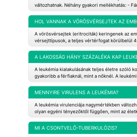
változhatnak. Néhány gyakori mellékhatás: - F
HOL VANNAK A VÖRÖSVÉRSEJTEK AZ EMB
A vörösvérsejtek (eritrociták) keringenek az e
vérsejttípusok, a teljes vértérfogat körülbelül 
A LAKOSSÁG HÁNY SZÁZALÉKA KAP LEUK
A leukémia kialakulásának teljes életre szóló k
gyakoribb a férfiaknál, mint a nőknél. A leukémi
MENNYIRE VIRULENS A LEUKÉMIA?
A leukémia virulenciája nagymértékben változhat
olyan egyéni tényezőktől függően, mint az életk
MI A CSONTVELŐ-TUBERKULÓZIS?