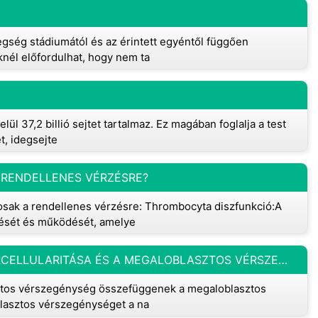
tegség stádiumától és az érintett egyéntől függően
nél előfordulhat, hogy nem ta
lül 37,2 billió sejtet tartalmaz. Ez magában foglalja a test
t, idegsejte
 RENDELLENES VÉRZÉSRE?
osak a rendellenes vérzésre: Thrombocyta diszfunkció:A
lését és működését, amelye
MI AZ ÖSSZEFÜGGÉS A CSONTVELŐ HIPERCELLULARITÁSA ÉS A MEGALOBLASZTOS VÉRSZEGÉNYSÉG KÖZÖTT?
asztos vérszegénység összefüggenek a megaloblasztos
lasztos vérszegénységet a na