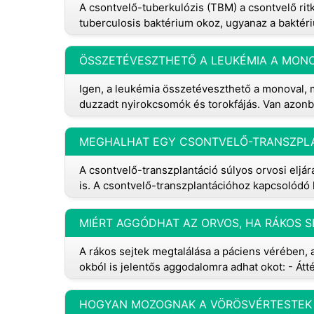
A csontvelő-tuberkulózis (TBM) a csontvelő rit
tuberculosis baktérium okoz, ugyanaz a baktéri
ÖSSZETÉVESZTHETŐ A LEUKÉMIA A MON
Igen, a leukémia összetéveszthető a monoval, me
duzzadt nyirokcsomók és torokfájás. Van azon
MEGHALHAT EGY CSONTVELŐ-TRANSZPL
A csontvelő-transzplantáció súlyos orvosi eljár
is. A csontvelő-transzplantációhoz kapcsolódó
MIÉRT AGGÓDHAT AZ ORVOS, HA RÁKOS S
A rákos sejtek megtalálása a páciens vérében, 
okból is jelentős aggodalomra adhat okot: - Átt
HOGYAN MOZOGNAK A VÖRÖSVÉRTESTEK 