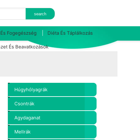
 És Fogegészség
Diéta És Táplálkozás
zet És Beavatkozások
Húgyhólyagrák
Csontrák
Agydaganat
Mellrák