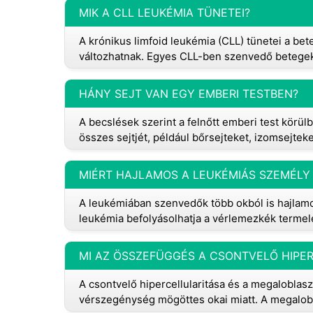
MIK A CLL LEUKÉMIA TÜNETEI?
A krónikus limfoid leukémia (CLL) tünetei a be
változhatnak. Egyes CLL-ben szenvedő betegek
HÁNY SEJT VAN EGY EMBERI TESTBEN?
A becslések szerint a felnőtt emberi test körülbe
összes sejtjét, például bőrsejteket, izomsejteke
MIÉRT HAJLAMOS A LEUKÉMIÁS SZEMÉLY
A leukémiában szenvedők több okból is hajlam
leukémia befolyásolhatja a vérlemezkék terme
A csontvelő hipercellularitása és a megalobl
vérszegénység mögöttes okai miatt. A megalob