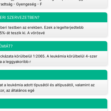
áradtság - Gyengeség - F
ERI SZERVEZETBEN?
mberi testben az erekben. Ezek a legelterjedtebb
45%-át teszik ki. A vörösvé
ÉMIÁT?
ockázata körülbelül 1:2065. A leukémia körülbelül 4-szer
a a leggyakoribb r
 a leukémia adott típusától és altípusától, valamint az
or, az általános egé