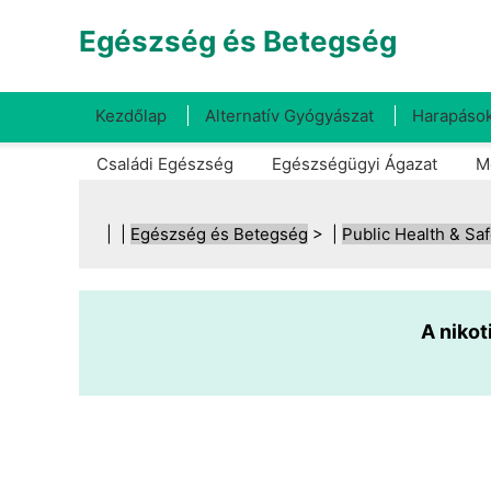
Egészség és Betegség
Kezdőlap
Alternatív Gyógyászat
Harapások
Családi Egészség
Egészségügyi Ágazat
M
| |
Egészség és Betegség
> |
Public Health & Saf
A nikot