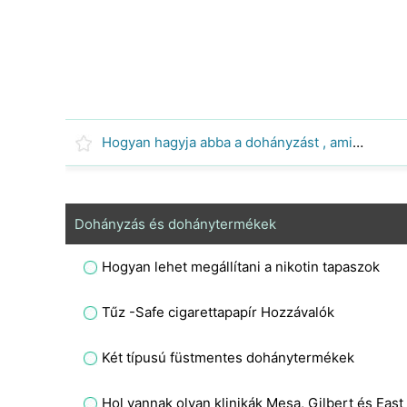
Hogyan hagyja abba a dohányzást , amikor iszik
Dohányzás és dohánytermékek
Hogyan lehet megállítani a nikotin tapaszok
Tűz -Safe cigarettapapír Hozzávalók
Két típusú füstmentes dohánytermékek