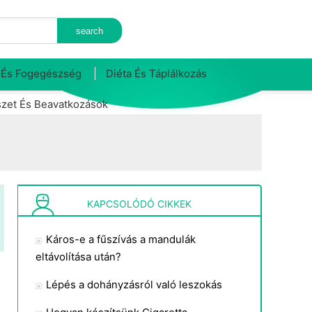
 És Fogegészség
Diéta És Táplálkozás
zet És Beavatkozások
KAPCSOLÓDÓ CIKKEK
Káros-e a fűszívás a mandulák
eltávolítása után?
Lépés a dohányzásról való leszokás