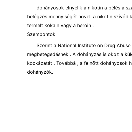
dohányosok elnyelik a nikotin a bélés a szá
belégzés mennyiségét növeli a nikotin szívódik
termelt kokain vagy a heroin .
Szempontok
Szerint a National Institute on Drug Abu
megbetegedésnek . A dohányzás is okoz a kül
kockázatát . Továbbá , a felnőtt dohányosok 
dohányzók.