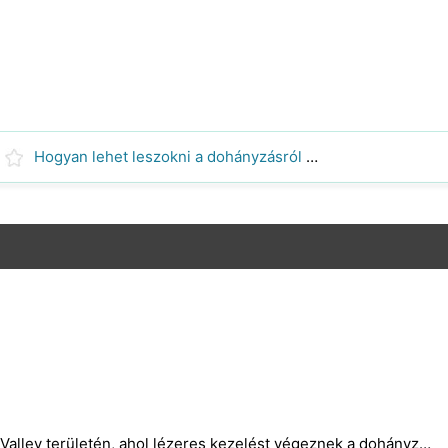
Hogyan lehet leszokni a dohányzásról egészségesebb Hair &Skin
Hol vannak olyan klinikák Mesa, Gilbert és East Valley területén, ahol lézeres kezelést végeznek a dohányzás abbahagyása érdekében?