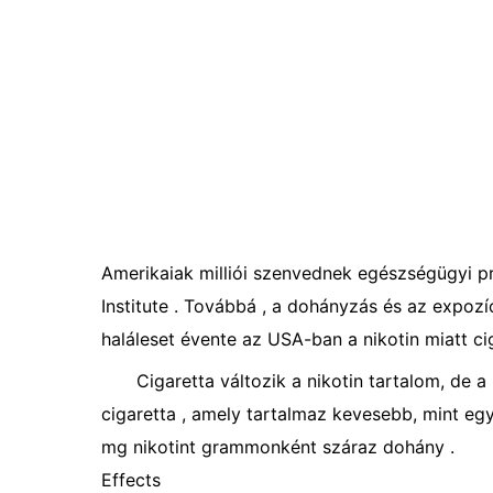
Amerikaiak milliói szenvednek egészségügyi pr
Institute . Továbbá , a dohányzás és az expoz
haláleset évente az USA-ban a nikotin miatt cig
Cigaretta változik a nikotin tartalom, de 
cigaretta , amely tartalmaz kevesebb, mint eg
mg nikotint grammonként száraz dohány .
Effects