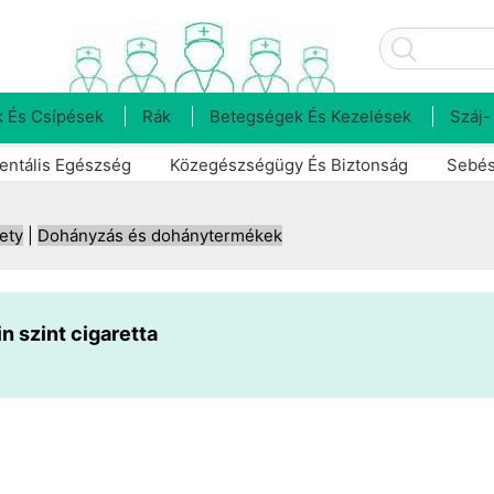
 És Csípések
Rák
Betegségek És Kezelések
Száj-
entális Egészség
Közegészségügy És Biztonság
Sebés
ety
|
Dohányzás és dohánytermékek
in szint cigaretta