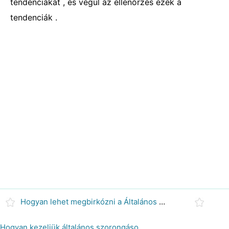
tendenciákat , és végül az ellenőrzés ezek a
tendenciák .
Hogyan lehet megbirkózni a Általános szorongásos zavar
Hogyan kezeljük általános szorongásos zavar SSRI -val