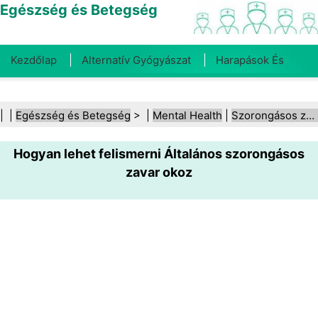
Egészség és Betegség
Kezdőlap
Alternatív Gyógyászat
Harapások És
Csípések
Rák
Betegségek És Kezelések
Száj- És
| |
Egészség és Betegség
> |
Mental Health
|
Szorongásos zavarok
Fogegészség
Diéta És Táplálkozás
Családi
Hogyan lehet felismerni Általános szorongásos
Egészség
Egészségügyi Ágazat
Mentális Egészség
zavar okoz
Közegészségügy És Biztonság
Sebészet És
Beavatkozások