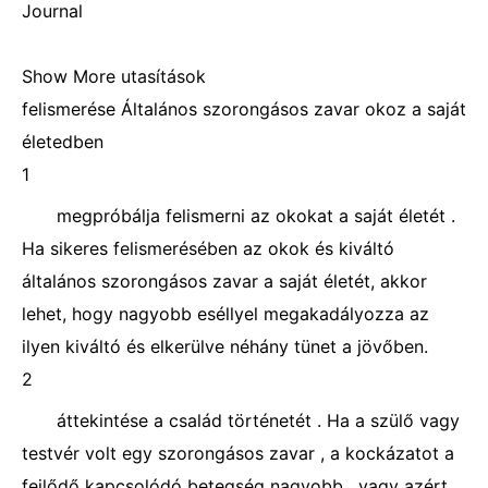
Journal
Show More utasítások
felismerése Általános szorongásos zavar okoz a saját
életedben
1
megpróbálja felismerni az okokat a saját életét .
Ha sikeres felismerésében az okok és kiváltó
általános szorongásos zavar a saját életét, akkor
lehet, hogy nagyobb eséllyel megakadályozza az
ilyen kiváltó és elkerülve néhány tünet a jövőben.
2
áttekintése a család történetét . Ha a szülő vagy
testvér volt egy szorongásos zavar , a kockázatot a
fejlődő kapcsolódó betegség nagyobb , vagy azért,