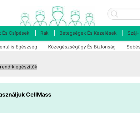
 És Csípések
Rák
Betegségek És Kezelések
Száj-
entális Egészség
Közegészségügy És Biztonság
Sebés
trend‑kiegészítők
asználjuk CellMass