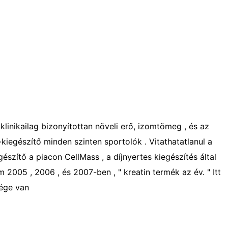
klinikailag bizonyítottan növeli erő, izomtömeg , és az
kiegészítő minden szinten sportolók . Vitathatatlanul a
szítő a piacon CellMass , a díjnyertes kiegészítés által
 2005 , 2006 , és 2007-ben , " kreatin termék az év. " Itt
sége van