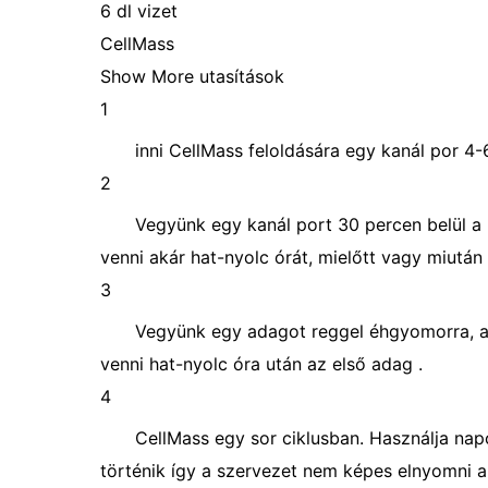
6 dl vizet
CellMass
Show More utasítások
1
inni CellMass feloldására egy kanál por 4-
2
Vegyünk egy kanál port 30 percen belül a
venni akár hat-nyolc órát, mielőtt vagy miután
3
Vegyünk egy adagot reggel éhgyomorra, a 
venni hat-nyolc óra után az első adag .
4
CellMass egy sor ciklusban. Használja na
történik így a szervezet nem képes elnyomni a 