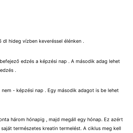
6 dl hideg vízben keveréssel élénken .
 befejező edzés a képzési nap . A második adag lehet
 edzés .
nem - képzési nap . Egy második adagot is be lehet
ponta három hónapig , majd megáll egy hónap. Ez azért
saját természetes kreatin termelést. A ciklus meg kell