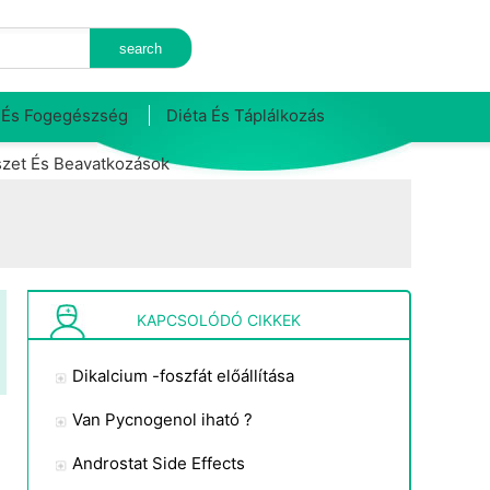
 És Fogegészség
Diéta És Táplálkozás
zet És Beavatkozások
KAPCSOLÓDÓ CIKKEK
Dikalcium -foszfát előállítása
Van Pycnogenol iható ?
Androstat Side Effects