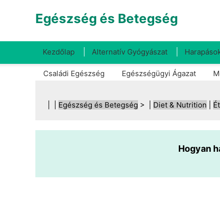
Egészség és Betegség
Kezdőlap
Alternatív Gyógyászat
Harapások
Családi Egészség
Egészségügyi Ágazat
M
| |
Egészség és Betegség
> |
Diet & Nutrition
|
É
Hogyan h