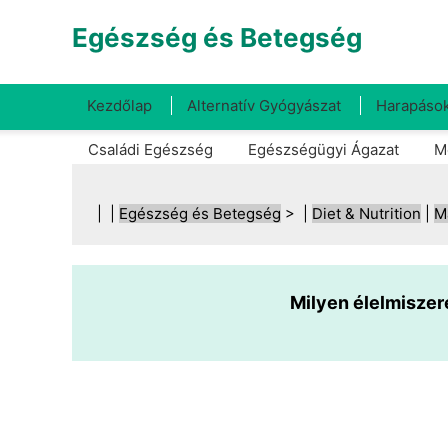
Egészség és Betegség
Kezdőlap
Alternatív Gyógyászat
Harapások
Családi Egészség
Egészségügyi Ágazat
M
| |
Egészség és Betegség
> |
Diet & Nutrition
|
M
Milyen élelmiszer