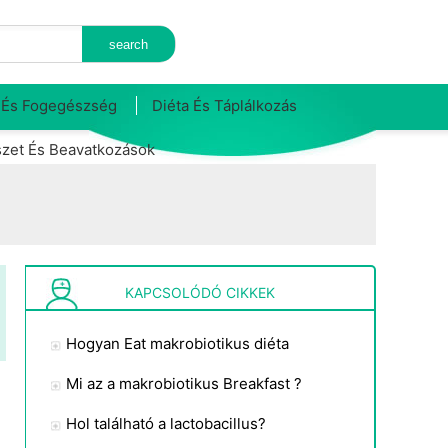
 És Fogegészség
Diéta És Táplálkozás
zet És Beavatkozások
KAPCSOLÓDÓ CIKKEK
Hogyan Eat makrobiotikus diéta
Mi az a makrobiotikus Breakfast ?
Hol található a lactobacillus?