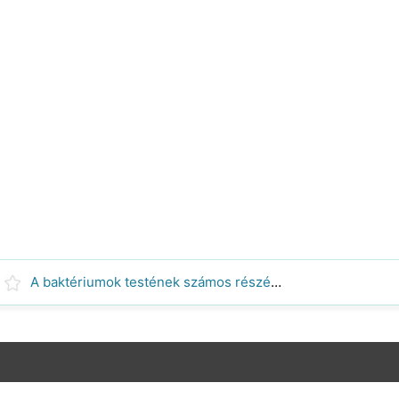
A baktériumok testének számos részén élnek, például a belekben és a szájban. Minden baktériumsejt prokarióta Mi igaz a sejtekre is?