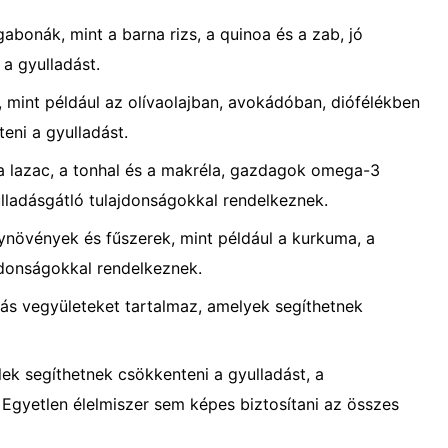
 gabonák, mint a barna rizs, a quinoa és a zab, jó
a gyulladást.
 mint például az olívaolajban, avokádóban, diófélékben
eni a gyulladást.
l a lazac, a tonhal és a makréla, gazdagok omega-3
lladásgátló tulajdonságokkal rendelkeznek.
növények és fűszerek, mint például a kurkuma, a
donságokkal rendelkeznek.
más vegyületeket tartalmaz, amelyek segíthetnek
ek segíthetnek csökkenteni a gyulladást, a
 Egyetlen élelmiszer sem képes biztosítani az összes