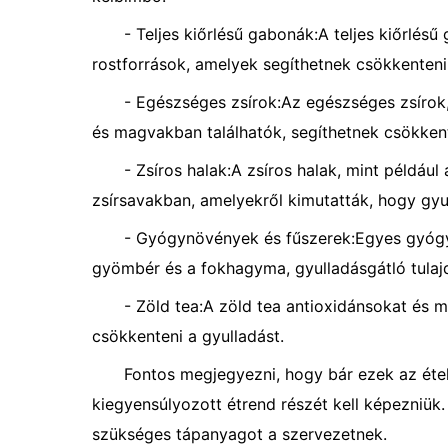
- Teljes kiőrlésű gabonák:A teljes kiőrlésű
rostforrások, amelyek segíthetnek csökkenteni 
- Egészséges zsírok:Az egészséges zsírok,
és magvakban találhatók, segíthetnek csökkent
- Zsíros halak:A zsíros halak, mint példáu
zsírsavakban, amelyekről kimutatták, hogy gyu
- Gyógynövények és fűszerek:Egyes gyógy
gyömbér és a fokhagyma, gyulladásgátló tulaj
- Zöld tea:A zöld tea antioxidánsokat és 
csökkenteni a gyulladást.
Fontos megjegyezni, hogy bár ezek az étel
kiegyensúlyozott étrend részét kell képezniük.
szükséges tápanyagot a szervezetnek.