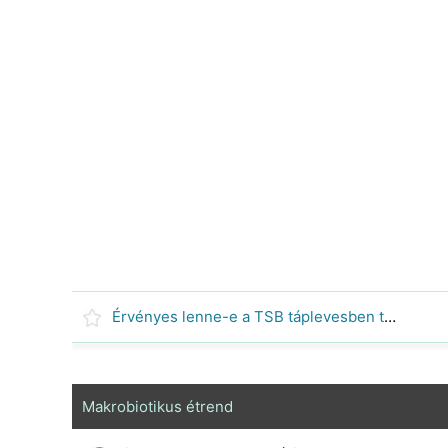
Érvényes lenne-e a TSB táplevesben tenyésztett E Coli-val kapott standard görbe egy NB tenyésztő coli tenyészet mérésére?
Makrobiotikus étrend