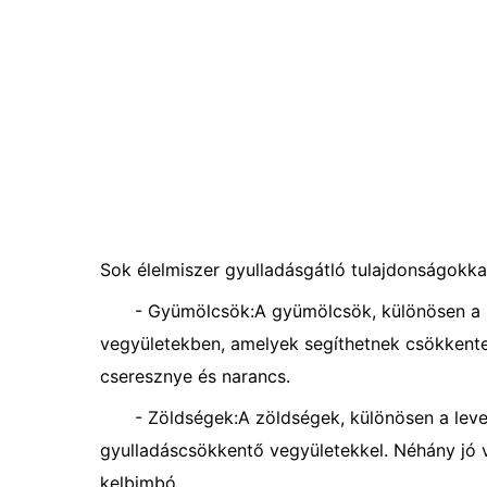
Sok élelmiszer gyulladásgátló tulajdonságokka
- Gyümölcsök:A gyümölcsök, különösen a
vegyületekben, amelyek segíthetnek csökkenten
cseresznye és narancs.
- Zöldségek:A zöldségek, különösen a leve
gyulladáscsökkentő vegyületekkel. Néhány jó v
kelbimbó.