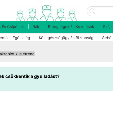
 És Csípések
Rák
Betegségek És Kezelések
Száj-
entális Egészség
Közegészségügy És Biztonság
Sebés
akrobiotikus étrend
ek csökkentik a gyulladást?