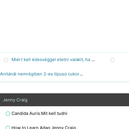
Miért kell édességgel etetni valakit, ha véletlenül túladagolt inzulint?
Anitánál nemrégiben 2-es típusú cukorbetegséget diagnosztizáltak. Melyik diéta a legjobb neki?
Jenny Craig
Candida Auris:Mit kell tudni
How to Learn Adag Jenny Craig