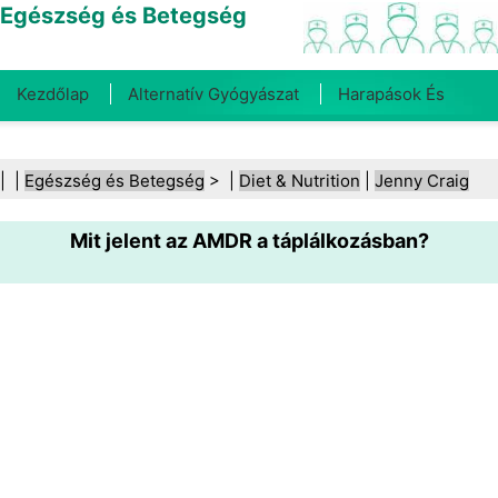
Egészség és Betegség
Kezdőlap
Alternatív Gyógyászat
Harapások És
Csípések
Rák
Betegségek És Kezelések
Száj- És
| |
Egészség és Betegség
> |
Diet & Nutrition
|
Jenny Craig
Fogegészség
Diéta És Táplálkozás
Családi
Mit jelent az AMDR a táplálkozásban?
Egészség
Egészségügyi Ágazat
Mentális Egészség
Közegészségügy És Biztonság
Sebészet És
Beavatkozások