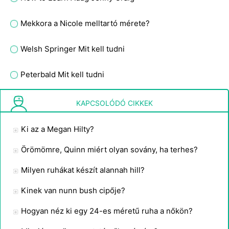
Mekkora a Nicole melltartó mérete?
Welsh Springer Mit kell tudni
Peterbald Mit kell tudni
Mennyit kell híznia egy holsteinnek, mielőtt tehenet fejne?
KAPCSOLÓDÓ CIKKEK
Ki az a Megan Hilty?
Örömömre, Quinn miért olyan sovány, ha terhes?
Milyen ruhákat készít alannah hill?
Kinek van nunn bush cipője?
Hogyan néz ki egy 24-es méretű ruha a nőkön?