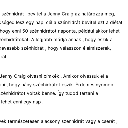
a szénhidrát -bevitel a Jenny Craig az határozza meg,
séged lesz egy napi cél a szénhidrát bevitel ezt a diétát
, hogy enni 50 szénhidrátot naponta, például akkor lehet
zénhidrátokat. A legjobb módja annak , hogy eszik a
gkevesebb szénhidrát , hogy válasszon élelmiszerek,
rát .
enny Craig olvasni címkék . Amikor olvassuk el a
rtani , hogy hány szénhidrátot eszik. Érdemes nyomon
 szénhidrátot voltak benne. Így tudod tartani a
 lehet enni egy nap .
yek természetesen alacsony szénhidrát vagy a cserét ,