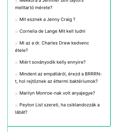
Mekkora a Jennifer bini taylors
melltartó mérete?
Mit esznek a Jenny Craig ?
Cornelia de Lange Mit kell tudni
Mi az a dr. Charles Drew kedvenc
étele?
Miért soványodik kelly ennyire?
Mindent az empátiáról, érezd a BRRRN-
t, hol rejtőznek az éttermi baktériumok?
Marilyn Monroe-nak volt anyajegye?
Peyton List szereti, ha csiklandozzák a
lábát?