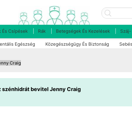
 És Csípések
Rák
Betegségek És Kezelések
Száj-
entális Egészség
Közegészségügy És Biztonság
Sebés
enny Craig
 szénhidrát bevitel Jenny Craig