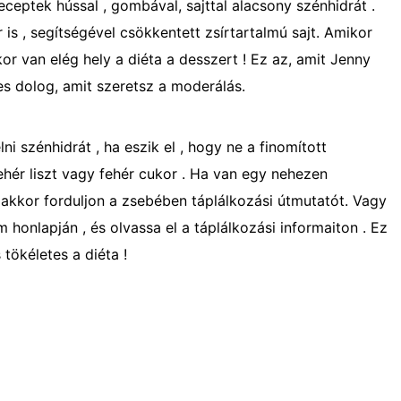
eceptek hússal , gombával, sajttal alacsony szénhidrát .
is , segítségével csökkentett zsírtartalmú sajt. Amikor
or van elég hely a diéta a desszert ! Ez az, amit Jenny
zes dolog, amit szeretsz a moderálás.
ni szénhidrát , ha eszik el , hogy ne a finomított
hér liszt vagy fehér cukor . Ha van egy nehezen
 akkor forduljon a zsebében táplálkozási útmutatót. Vagy
 honlapján , és olvassa el a táplálkozási informaiton . Ez
 tökéletes a diéta !