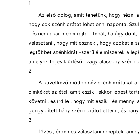
1
Az első dolog, amit tehetünk, hogy nézni 
hogy sok szénhidrátot lehet enni naponta. Szük
, és nem akar menni rajta . Tehát, ha úgy dönt
választani , hogy mit esznek , hogy azokat a s
legtöbbet szénhidrát -szerű élelmiszerek a le
amelyek teljes kiőrlésű , vagy alacsony szénhid
2
A következő módon néz szénhidrátokat a J
címkéket az étel, amit eszik , akkor lépést ta
követni , és írd le , hogy mit eszik , és mennyi
göngyölített hány szénhidrátot ettem , és hány
3
főzés , érdemes választani receptek, amel