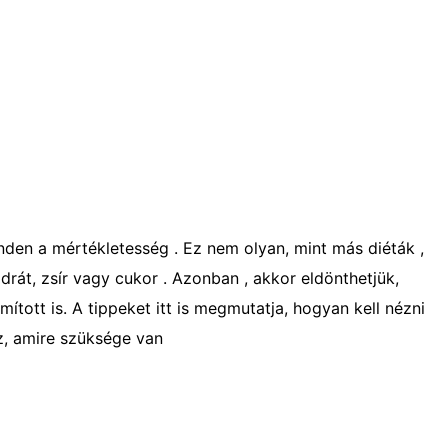
nden a mértékletesség . Ez nem olyan, mint más diéták ,
rát, zsír vagy cukor . Azonban , akkor eldönthetjük,
ított is. A tippeket itt is megmutatja, hogyan kell nézni
az, amire szüksége van