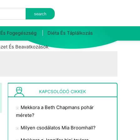
 És Fogegészség
Diéta És Táplálkozás
zet És Beavatkozások
KAPCSOLÓDÓ CIKKEK
Mekkora a Beth Chapmans pohár
mérete?
Milyen csodálatos Mia Broomhall?