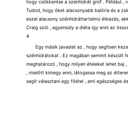
hogy csökkentse a szénhidrát gróf . Például , r
Tudod, hogy őket alacsonyabb kalória és a zsír 
eszel alacsony szénhidráttartalmú étkezés, akk
Craig szól , egyensúly a diéta így enni az öss
4
Egy másik javaslat az , hogy segítsen kezel
szénhidrátokat . Ez magában semmit készült fe
meghatározó , hogy milyen ételeket lehet baj ,
, mielőtt kimegy enni, látogassa meg az étterem
segít választani egy főétel , ami egészséges és