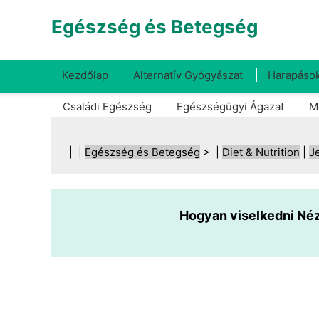
Egészség és Betegség
Kezdőlap
Alternatív Gyógyászat
Harapások
Családi Egészség
Egészségügyi Ágazat
M
| |
Egészség és Betegség
> |
Diet & Nutrition
|
J
Hogyan viselkedni Néz