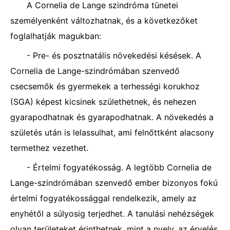
A Cornelia de Lange szindróma tünetei
személyenként változhatnak, és a következőket
foglalhatják magukban:
- Pre- és posztnatális növekedési késések. A
Cornelia de Lange-szindrómában szenvedő
csecsemők és gyermekek a terhességi korukhoz
(SGA) képest kicsinek születhetnek, és nehezen
gyarapodhatnak és gyarapodhatnak. A növekedés a
születés után is lelassulhat, ami felnőttként alacsony
termethez vezethet.
- Értelmi fogyatékosság. A legtöbb Cornelia de
Lange-szindrómában szenvedő ember bizonyos fokú
értelmi fogyatékossággal rendelkezik, amely az
enyhétől a súlyosig terjedhet. A tanulási nehézségek
olyan területeket érinthetnek, mint a nyelv, az érvelés,