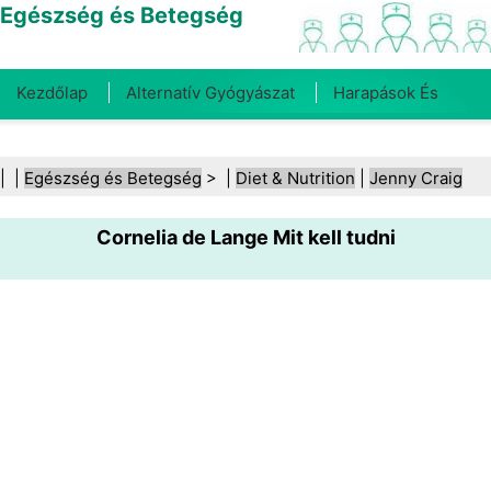
Egészség és Betegség
Kezdőlap
Alternatív Gyógyászat
Harapások És
Csípések
Rák
Betegségek És Kezelések
Száj- És
| |
Egészség és Betegség
> |
Diet & Nutrition
|
Jenny Craig
Fogegészség
Diéta És Táplálkozás
Családi
Cornelia de Lange Mit kell tudni
Egészség
Egészségügyi Ágazat
Mentális Egészség
Közegészségügy És Biztonság
Sebészet És
Beavatkozások