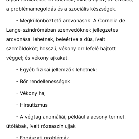
a problémamegoldás és a szociális készségek.
- Megkülönböztető arcvonások. A Cornelia de
Lange-szindrómában szenvedőknek jellegzetes
arcvonásai lehetnek, beleértve a dús, ívelt
szemöldököt; hosszú, vékony orr lefelé hajtott
véggel; és vékony ajkakat.
- Egyéb fizikai jellemzők lehetnek:
- Bőr rendellenességek
- Vékony haj
- Hirsutizmus
- A végtag anomáliái, például alacsony termet,
ütőlábak, ívelt rózsaszín ujjak
- Fogászati ​​problémák