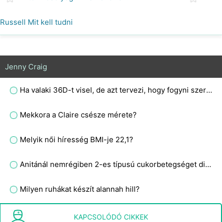
Russell Mit kell tudni
Jenny Craig
Ha valaki 36D-t visel, de azt tervezi, hogy fogyni szeretne 30 kilót, akkor a melle a diéta végén élénkebb lesz?
Mekkora a Claire csésze mérete?
Melyik női híresség BMI-je 22,1?
Anitánál nemrégiben 2-es típusú cukorbetegséget diagnosztizáltak. Melyik diéta a legjobb neki?
Milyen ruhákat készít alannah hill?
Hogyan lehet pénzt takarít meg a Jenny Craig Heti élelmiszer-költségek
KAPCSOLÓDÓ CIKKEK