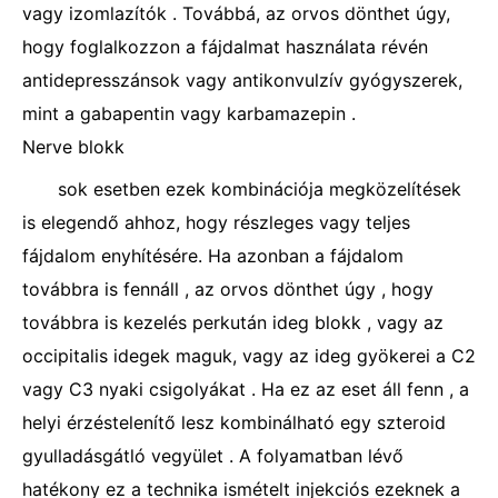
vagy izomlazítók . Továbbá, az orvos dönthet úgy,
hogy foglalkozzon a fájdalmat használata révén
antidepresszánsok vagy antikonvulzív gyógyszerek,
mint a gabapentin vagy karbamazepin .
Nerve blokk
sok esetben ezek kombinációja megközelítések
is elegendő ahhoz, hogy részleges vagy teljes
fájdalom enyhítésére. Ha azonban a fájdalom
továbbra is fennáll , az orvos dönthet úgy , hogy
továbbra is kezelés perkután ideg blokk , vagy az
occipitalis idegek maguk, vagy az ideg gyökerei a C2
vagy C3 nyaki csigolyákat . Ha ez az eset áll fenn , a
helyi érzéstelenítő lesz kombinálható egy szteroid
gyulladásgátló vegyület . A folyamatban lévő
hatékony ez a technika ismételt injekciós ezeknek a