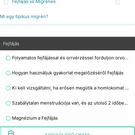
Fejfájás vs Migrénes
Mi egy tipikus migrén?
Fejfájás
Folyamatos fejfájással és orrvérzéssel forduljon orvoshoz egy 13 éves?
Hogyan használjuk gyakorlat megelőzéséről Fejfájás
Ki kell vizsgáltatni, ha erősen megütik a homlokomat egy kerámia mosogatón, jól érzem magam, kivéve az enyhe fejfájást?
Szabálytalan menstruációja van, és az utolsó 2 időben jött. Most a tünetek nem biztosak abban, hogy terhességről van szó, vagy pms-ről van szó, hasmenés fejfájás gyakori bepisilés gyomorégés puffadás negatív tesztek?
Magnézium a Fejfájás
MÁV és belső fül tünetek
KAPCSOLÓDÓ CIKKEK