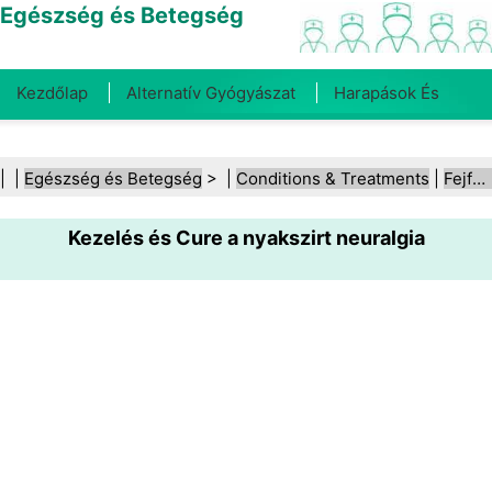
Egészség és Betegség
Kezdőlap
Alternatív Gyógyászat
Harapások És
Csípések
Rák
Betegségek És Kezelések
Száj- És
| |
Egészség és Betegség
> |
Conditions & Treatments
|
Fejfájás
Fogegészség
Diéta És Táplálkozás
Családi
Kezelés és Cure a nyakszirt neuralgia
Egészség
Egészségügyi Ágazat
Mentális Egészség
Közegészségügy És Biztonság
Sebészet És
Beavatkozások