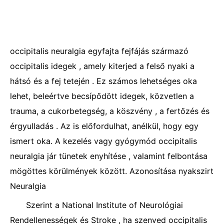
occipitalis neuralgia egyfajta fejfájás származó
occipitalis idegek , amely kiterjed a felső nyaki a
hátsó és a fej tetején . Ez számos lehetséges oka
lehet, beleértve becsípődött idegek, közvetlen a
trauma, a cukorbetegség, a köszvény , a fertőzés és
érgyulladás . Az is előfordulhat, anélkül, hogy egy
ismert oka. A kezelés vagy gyógymód occipitalis
neuralgia jár tünetek enyhítése , valamint felbontása
mögöttes körülmények között. Azonosítása nyakszirt
Neuralgia
Szerint a National Institute of Neurológiai
Rendellenességek és Stroke , ha szenved occipitalis