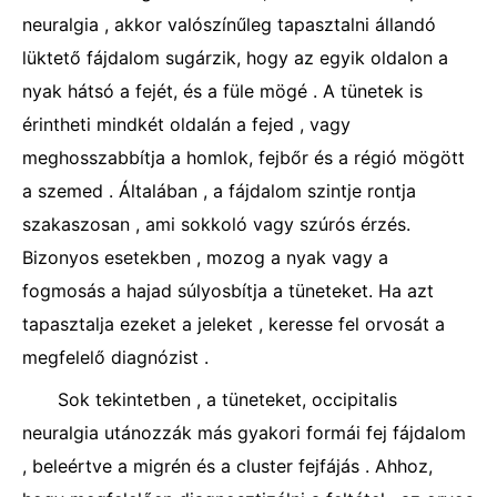
neuralgia , akkor valószínűleg tapasztalni állandó
lüktető fájdalom sugárzik, hogy az egyik oldalon a
nyak hátsó a fejét, és a füle mögé . A tünetek is
érintheti mindkét oldalán a fejed , vagy
meghosszabbítja a homlok, fejbőr és a régió mögött
a szemed . Általában , a fájdalom szintje rontja
szakaszosan , ami sokkoló vagy szúrós érzés.
Bizonyos esetekben , mozog a nyak vagy a
fogmosás a hajad súlyosbítja a tüneteket. Ha azt
tapasztalja ezeket a jeleket , keresse fel orvosát a
megfelelő diagnózist .
Sok tekintetben , a tüneteket, occipitalis
neuralgia utánozzák más gyakori formái fej fájdalom
, beleértve a migrén és a cluster fejfájás . Ahhoz,