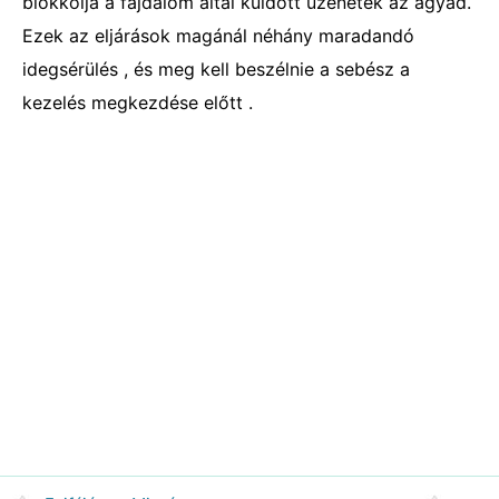
blokkolja a fájdalom által küldött üzenetek az agyad.
Ezek az eljárások magánál néhány maradandó
idegsérülés , és meg kell beszélnie a sebész a
kezelés megkezdése előtt .