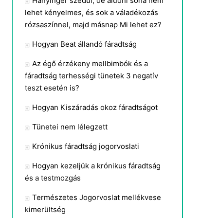
Hányinger szédül, de aludni soha nem
lehet kényelmes, és sok a váladékozás
rózsaszínnel, majd másnap Mi lehet ez?
Hogyan Beat állandó fáradtság
Az égő érzékeny mellbimbók és a
fáradtság terhességi tünetek 3 negatív
teszt esetén is?
Hogyan Kiszáradás okoz fáradtságot
Tünetei nem lélegzett
Krónikus fáradtság jogorvoslati
Hogyan kezeljük a krónikus fáradtság
és a testmozgás
Természetes Jogorvoslat mellékvese
kimerültség