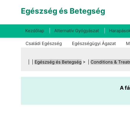
Egészség és Betegség
Kezdőlap
Alternatív Gyógyászat
Harapások
Családi Egészség
Egészségügyi Ágazat
M
| |
Egészség és Betegség
> |
Conditions & Trea
A fá