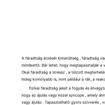
A fáradtság érzését kimerültség , fáradtság vag
mindkettő. Bár lehet, hogy megtapasztalják a 
Okai fáradtság a stressz , a túlzott megterhel
hideg komolyabb is, mint például a rák, a reak
fizikai fáradtság jeleit a fogyás és étvágyt
hogy az ájulás vagy közel syncope , amely átm
vagy ájulás . Tapasztalható gyors szívverés ,