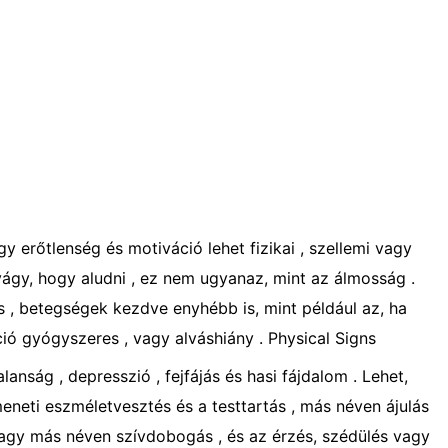
y erőtlenség és motiváció lehet fizikai , szellemi vagy
vágy, hogy aludni , ez nem ugyanaz, mint az álmosság .
és , betegségek kezdve enyhébb is, mint például az, ha
ció gyógyszeres , vagy alváshiány . Physical Signs
alanság , depresszió , fejfájás és hasi fájdalom . Lehet,
eneti eszméletvesztés és a testtartás , más néven ájulás
 vagy más néven szívdobogás , és az érzés, szédülés vagy