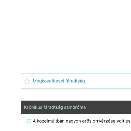
Megközelítései fáradtság
Krónikus fáradtság szindróma
A közelmúltban nagyon erős orrvérzése volt és 