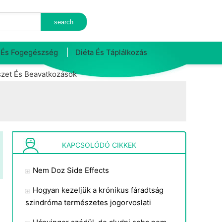
 És Fogegészség
Diéta És Táplálkozás
zet És Beavatkozások
KAPCSOLÓDÓ CIKKEK
Nem Doz Side Effects
Hogyan kezeljük a krónikus fáradtság
szindróma természetes jogorvoslati