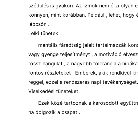
szédülés is gyakori. Az izmok nem érzi olyan e
könnyen, mint korábban. Például , lehet, hogy 
lépcsőn .
Lelki tünetek
mentális fáradtság jeleit tartalmazzák kon
vagy gyenge teljesítményt , a motiváció elveszté
rossz hangulat , a nagyobb tolerancia a hibákat
fontos részleteket . Emberek, akik rendkívül k
reggel, ezzel a rendszeres napi tevékenységet.
Viselkedési tüneteket
Ezek közé tartoznak a károsodott együtt
ha dolgozik a csapat .