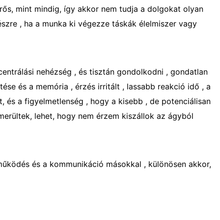
rős, mint mindig, így akkor nem tudja a dolgokat olyan
észre , ha a munka ki végezze táskák élelmiszer vagy
centrálási nehézség , és tisztán gondolkodni , gondatlan
se és a memória , érzés irritált , lassabb reakció idő , a
, és a figyelmetlenség , hogy a kisebb , de potenciálisan
imerültek, lehet, hogy nem érzem kiszállok az ágyból
működés és a kommunikáció másokkal , különösen akkor,