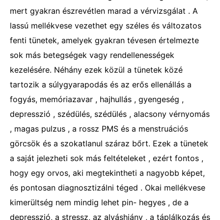
mert gyakran észrevétlen marad a vérvizsgálat . A
lassú mellékvese vezethet egy széles és változatos
fenti tünetek, amelyek gyakran tévesen értelmezte
sok más betegségek vagy rendellenességek
kezelésére. Néhány ezek közül a tünetek közé
tartozik a súlygyarapodás és az erős ellenállás a
fogyás, memóriazavar , hajhullás , gyengeség ,
depresszió , szédülés, szédülés , alacsony vérnyomás
, magas pulzus , a rossz PMS és a menstruációs
görcsök és a szokatlanul száraz bőrt. Ezek a tünetek
a saját jelezheti sok más feltételeket , ezért fontos ,
hogy egy orvos, aki megtekintheti a nagyobb képet,
és pontosan diagnosztizálni téged . Okai mellékvese
kimerültség nem mindig lehet pin- hegyes , de a
depresszió, a stressz, az alváshiány , a táplálkozás és