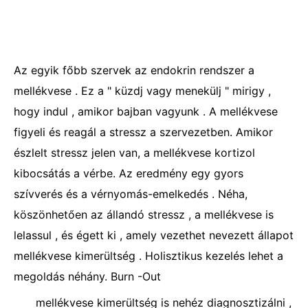
Az egyik főbb szervek az endokrin rendszer a
mellékvese . Ez a " küzdj vagy menekülj " mirigy ,
hogy indul , amikor bajban vagyunk . A mellékvese
figyeli és reagál a stressz a szervezetben. Amikor
észlelt stressz jelen van, a mellékvese kortizol
kibocsátás a vérbe. Az eredmény egy gyors
szívverés és a vérnyomás-emelkedés . Néha,
köszönhetően az állandó stressz , a mellékvese is
lelassul , és égett ki , amely vezethet nevezett állapot
mellékvese kimerültség . Holisztikus kezelés lehet a
megoldás néhány. Burn -Out
mellékvese kimerültség is nehéz diagnosztizálni ,