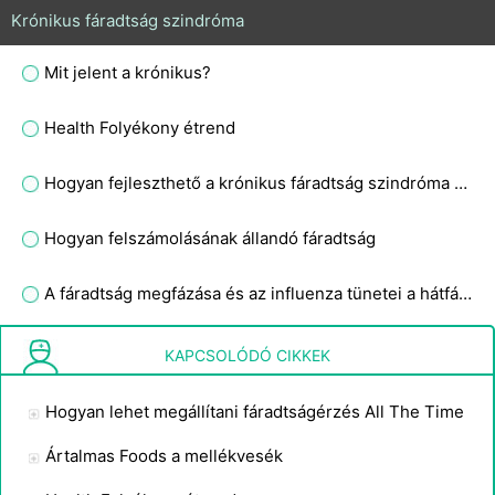
Krónikus fáradtság szindróma
Mit jelent a krónikus?
Health Folyékony étrend
Hogyan fejleszthető a krónikus fáradtság szindróma Gyakorlat Program
Hogyan felszámolásának állandó fáradtság
A fáradtság megfázása és az influenza tünetei a hátfájás oka lehet a terhesség?
Csomók a jobb oldalon fáradtság fogyás?
KAPCSOLÓDÓ CIKKEK
Hogyan lehet megállítani fáradtságérzés All The Time
Ártalmas Foods a mellékvesék