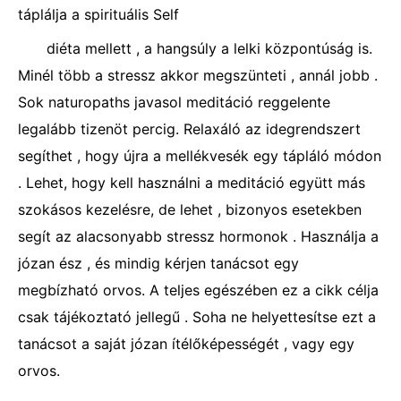
táplálja a spirituális Self
diéta mellett , a hangsúly a lelki központúság is.
Minél több a stressz akkor megszünteti , annál jobb .
Sok naturopaths javasol meditáció reggelente
legalább tizenöt percig. Relaxáló az idegrendszert
segíthet , hogy újra a mellékvesék egy tápláló módon
. Lehet, hogy kell használni a meditáció együtt más
szokásos kezelésre, de lehet , bizonyos esetekben
segít az alacsonyabb stressz hormonok . Használja a
józan ész , és mindig kérjen tanácsot egy
megbízható orvos. A teljes egészében ez a cikk célja
csak tájékoztató jellegű . Soha ne helyettesítse ezt a
tanácsot a saját józan ítélőképességét , vagy egy
orvos.