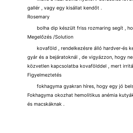
gallér , vagy egy kisállat kendőt .
Rosemary
bolha dip készült friss rozmaring segít ,
Megelőzés /Solution
kovaföld , rendelkezésre álló hardver-és ke
gyár és a bejáratoknál , de vigyázzon, hogy ne
közvetlen kapcsolatba kovafölddel , mert irritá
Figyelmeztetés
fokhagyma gyakran híres, hogy egy jó belső
Fokhagyma okozhat hemolitikus anémia kutyákn
és macskáknak .