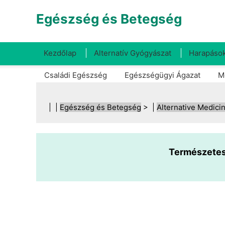
Egészség és Betegség
Kezdőlap
Alternatív Gyógyászat
Harapások
Családi Egészség
Egészségügyi Ágazat
M
| |
Egészség és Betegség
> |
Alternative Medici
Természetes