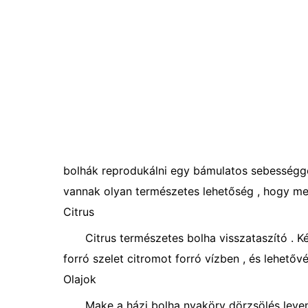
bolhák reprodukálni egy bámulatos sebességge
vannak olyan természetes lehetőség , hogy meg
Citrus
Citrus természetes bolha visszataszító . Ké
forró szelet citromot forró vízben , és lehetőv
Olajok
Make a házi bolha nyakörv dörzsölés levendu