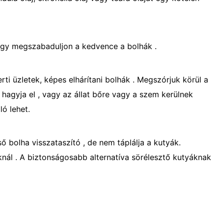
 hogy megszabaduljon a kedvence a bolhák .
rti üzletek, képes elhárítani bolhák . Megszórjuk körül a
 hagyja el , vagy az állat bőre vagy a szem kerülnek
ló lehet.
 bolha visszataszító , de nem táplálja a kutyák.
ál . A biztonságosabb alternatíva sörélesztő kutyáknak