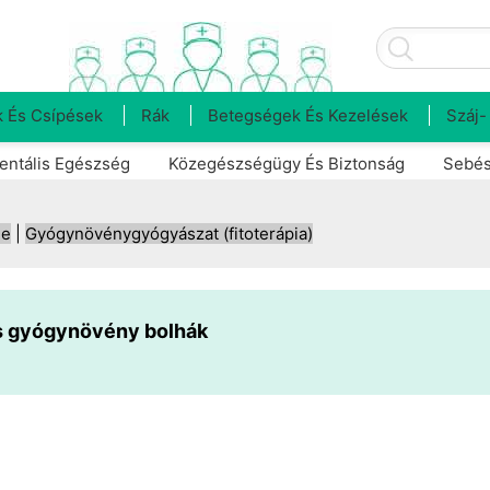
 És Csípések
Rák
Betegségek És Kezelések
Száj-
entális Egészség
Közegészségügy És Biztonság
Sebés
ne
|
Gyógynövénygyógyászat (fitoterápia)
 gyógynövény bolhák