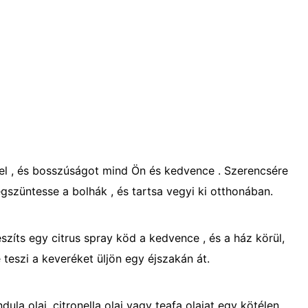
l , és bosszúságot mind Ön és kedvence . Szerencsére
szüntesse a bolhák , és tartsa vegyi ki otthonában.
szíts egy citrus spray köd a kedvence , és a ház körül,
é teszi a keveréket üljön egy éjszakán át.
la olaj, citronella olaj vagy teafa olajat egy kötélen