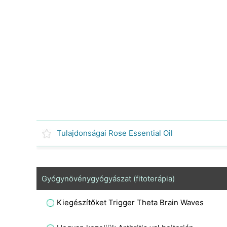
Tulajdonságai Rose Essential Oil
Gyógynövénygyógyászat (fitoterápia)
Kiegészítőket Trigger Theta Brain Waves