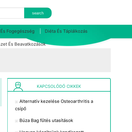
 És Fogegészség
Diéta És Táplálkozás
zet És Beavatkozások
KAPCSOLÓDÓ CIKKEK
Alternatív kezelése Osteoarthritis a
csípő
Búza Bag fűtés utasítások