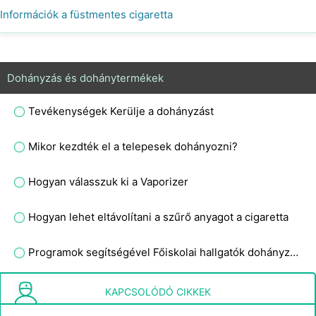
Információk a füstmentes cigaretta
Dohányzás és dohánytermékek
Tevékenységek Kerülje a dohányzást
Mikor kezdték el a telepesek dohányozni?
Hogyan válasszuk ki a Vaporizer
Hogyan lehet eltávolítani a szűrő anyagot a cigaretta
Programok segítségével Főiskolai hallgatók dohányzásról
Hogyan hagyja abba a dohányzást , amikor iszik
KAPCSOLÓDÓ CIKKEK