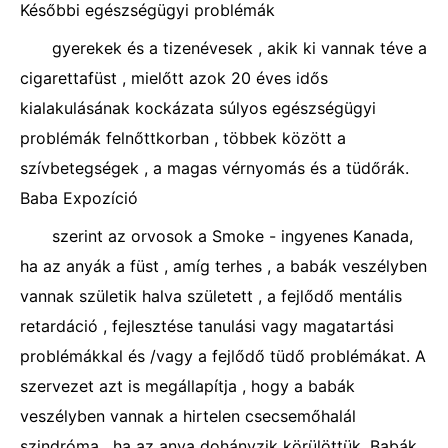
Későbbi egészségügyi problémák
gyerekek és a tizenévesek , akik ki vannak téve a
cigarettafüst , mielőtt azok 20 éves idős
kialakulásának kockázata súlyos egészségügyi
problémák felnőttkorban , többek között a
szívbetegségek , a magas vérnyomás és a tüdőrák.
Baba Expozíció
szerint az orvosok a Smoke - ingyenes Kanada,
ha az anyák a füst , amíg terhes , a babák veszélyben
vannak születik halva született , a fejlődő mentális
retardáció , fejlesztése tanulási vagy magatartási
problémákkal és /vagy a fejlődő tüdő problémákat. A
szervezet azt is megállapítja , hogy a babák
veszélyben vannak a hirtelen csecsemőhalál
szindróma , ha az anya dohányzik körülöttük. Babák