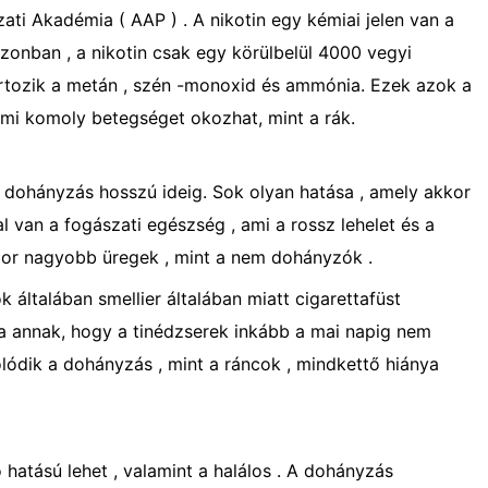
i ​​Akadémia ( AAP ) . A nikotin egy kémiai jelen van a
Azonban , a nikotin csak egy körülbelül 4000 vegyi
artozik a metán , szén -monoxid és ammónia. Ezek azok a
mi komoly betegséget okozhat, mint a rák.
dohányzás hosszú ideig. Sok olyan hatása , amely akkor
 van a fogászati ​​egészség , ami a rossz lehelet és a
szor nagyobb üregek , mint a nem dohányzók .
 általában smellier általában miatt cigarettafüst
ka annak, hogy a tinédzserek inkább a mai napig nem
ódik a dohányzás , mint a ráncok , mindkettő hiánya
hatású lehet , valamint a halálos . A dohányzás