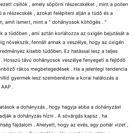
zett csillók , amely söpörni részecskéket , mint a pollen
a részecskék , azokat felépíteni alján a tüdő és a
n, amit ismert, mint a " dohányosok köhögés . "
ok a tüdőben , ami aztán korlátozza az oxigén bejutását a
ig növekszik, fennáll annak a veszélye, hogy az oxigén
eredményez kisebb tüdőben. Ez hatással lesz a teljes
g . Hosszú távú dohányosok veszélye fenyegeti a fejlődő
önböző rákos megbetegedések . Ha a jelenlegi tendencia
millió gyermek lesz szembenéznie a korai halálozás a
 AAP .
hatások a dohányzás , hogy hagyja abba a dohányzást
ladják a dohányzás hízni . A sóvárgás kapsz , ha
ég fájdalom . Ahelyett, hogy az evés, egy pohár vizet ,