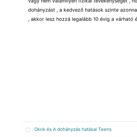
vagy nem valamilyen fizikai tevékenységet , ho
dohányzást , a kedvező hatások szinte azonnal
, akkor lesz hozzá legalább 10 évig a várható é
Okok és A dohányzás hatásai Teens