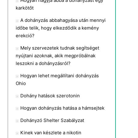
Hogyan hagyja abba a dohányzást egy
karkötőt
A dohányzás abbahagyása után mennyi
időbe telik, hogy elkezdődik a kemény
erekció?
Mely szervezetek tudnak segítséget
nyújtani azoknak, akik megpróbálnak
leszokni a dohányzásról?
Hogyan lehet megállítani dohányzás
Ohio
Dohány hatások szerotonin
Hogyan dohányzás hatása a hámsejtek
Dohányzó Shelter Szabályzat
Kinek van készlete a nikotin