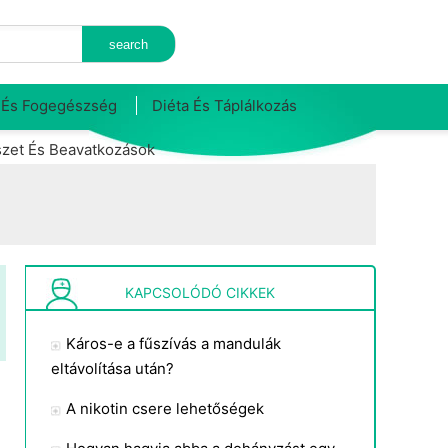
 És Fogegészség
Diéta És Táplálkozás
zet És Beavatkozások
KAPCSOLÓDÓ CIKKEK
Káros-e a fűszívás a mandulák
eltávolítása után?
A nikotin csere lehetőségek