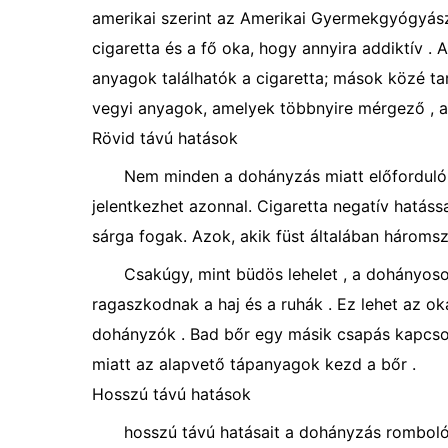
amerikai szerint az Amerikai Gyermekgyógyászat
cigaretta és a fő oka, hogy annyira addiktív . 
anyagok találhatók a cigaretta; mások közé t
vegyi anyagok, amelyek többnyire mérgező , a
Rövid távú hatások
Nem minden a dohányzás miatt előforduló 
jelentkezhet azonnal. Cigaretta negatív hatással
sárga fogak. Azok, akik füst általában három
Csakúgy, mint büdös lehelet , a dohányosok
ragaszkodnak a haj és a ruhák . Ez lehet az o
dohányzók . Bad bőr egy másik csapás kapcsol
miatt az alapvető tápanyagok kezd a bőr .
Hosszú távú hatások
hosszú távú hatásait a dohányzás romboló 