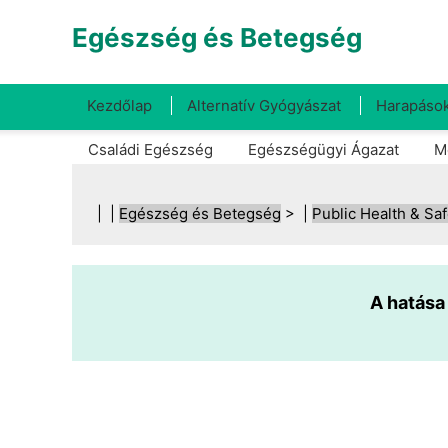
Egészség és Betegség
Kezdőlap
Alternatív Gyógyászat
Harapások
Családi Egészség
Egészségügyi Ágazat
M
| |
Egészség és Betegség
> |
Public Health & Saf
A hatása