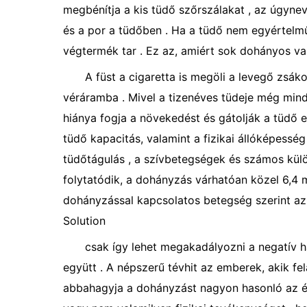
megbénítja a kis tüdő szőrszálakat , az úgyneve
és a por a tüdőben . Ha a tüdő nem egyértelmű 
végtermék tar . Ez az, amiért sok dohányos va
A füst a cigaretta is megöli a levegő zsák
véráramba . Mivel a tizenéves tüdeje még mind
hiánya fogja a növekedést és gátolják a tüdő 
tüdő kapacitás, valamint a fizikai állóképessé
tüdőtágulás , a szívbetegségek és számos kül
folytatódik, a dohányzás várhatóan közel 6,4 
dohányzással kapcsolatos betegség szerint az
Solution
csak így lehet megakadályozni a negatív 
együtt . A népszerű tévhit az emberek, akik fe
abbahagyja a dohányzást nagyon hasonló az éhs