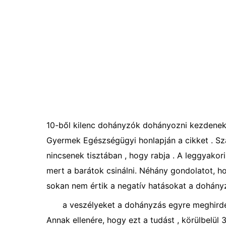
10-ből kilenc dohányzók dohányozni kezdenek, 
Gyermek Egészségügyi honlapján a cikket . Sz
nincsenek tisztában , hogy rabja . A leggyakor
mert a barátok csinálni. Néhány gondolatot, hog
sokan nem értik a negatív hatásokat a dohány
a veszélyeket a dohányzás egyre meghirdet
Annak ellenére, hogy ezt a tudást , körülbelül