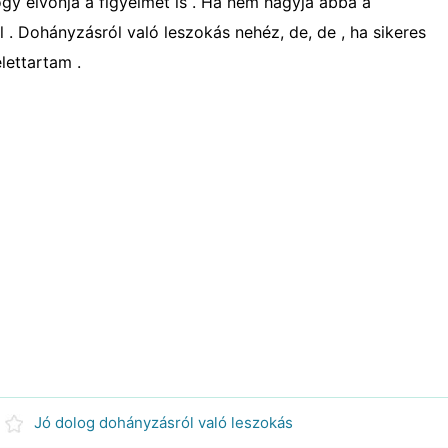
gy elvonja a figyelmét is . Ha nem hagyja abba a
 . Dohányzásról való leszokás nehéz, de, de , ha sikeres
lettartam .
Jó dolog dohányzásról való leszokás