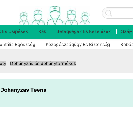
 És Csípések
Rák
Betegségek És Kezelések
Száj-
entális Egészség
Közegészségügy És Biztonság
Sebés
ety
|
Dohányzás és dohánytermékek
 Dohányzás Teens