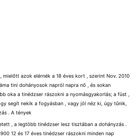
mielőtt azok elérnék a 18 éves kort , szerint Nov. 2010
áma tini dohányosok napról napra nő , és sokan
ibb oka a tinédzser rászokni a nyomásgyakorlás; a füst ,
y segít nekik a fogyásban , vagy jól néz ki, úgy tűnik,
zás . A tények
ett , a legtöbb tinédzser lesz tisztában a dohányzás .
 3900 12 és 17 éves tinédzser rászokni minden nap