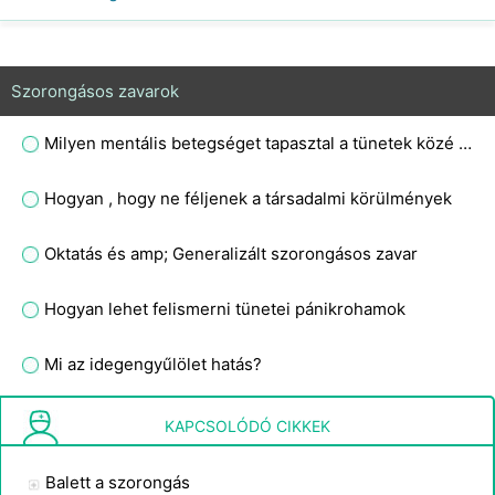
Szorongásos zavarok
Milyen mentális betegséget tapasztal a tünetek közé tartozik a fejfájás fáradtság szédülés hányinger hallás és látás, hogy ott váratlan sírás?
Hogyan , hogy ne féljenek a társadalmi körülmények
Oktatás és amp; Generalizált szorongásos zavar
Hogyan lehet felismerni tünetei pánikrohamok
Mi az idegengyűlölet hatás?
Meghatározása Szorongás
KAPCSOLÓDÓ CIKKEK
Balett a szorongás