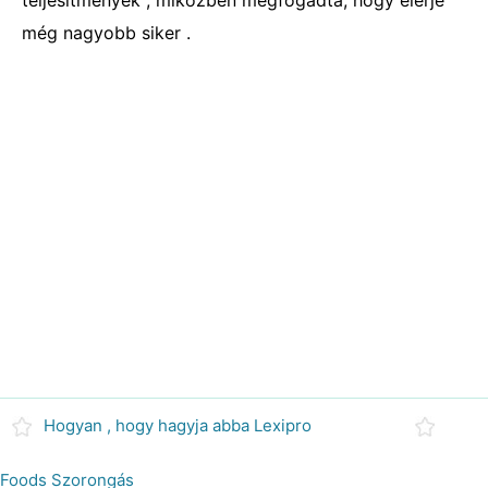
teljesítmények , miközben megfogadta, hogy elérje
még nagyobb siker .
Hogyan , hogy hagyja abba Lexipro
Foods Szorongás