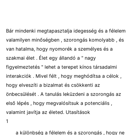
Bár mindenki megtapasztalja idegesség és a félelem
valamilyen minőségben , szorongás komolyabb , és
van hatalma, hogy nyomorék a személyes és a
szakmai élet . Élet egy állandó a " nagy
figyelmeztetés " lehet a terepet kínos társadalmi
interakciók . Mivel félt , hogy meghódítsa a célok ,
hogy elveszíti a bizalmat és csökkenti az
önbecsülését . A tanulás leküzdeni a szorongás az
első lépés , hogy megvalósítsuk a potenciális ,
valamint javítja az életed. Utasítások
1
a különbség a félelem és a szorongás , hogy ne