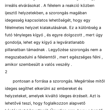
irreális elvárásokat . A félelem a reakció közben
ijesztő helyzetekben, a szorongás magában
idegesség kapcsolatos lehetőségét, hogy egy
félelmetes helyzet kialakulásának. Ez a különbség a
futó tényleges kígyó , és egyre dolgozott , mert úgy
gondolja, lehet egy kígyó a legváratlanabb
pillanatban támadnak . Legyőzése szorongás nem a
megszabadulni a félelemtől , mert egészséges félni ,
amikor szembesült a valós veszély .
2
pontosan a forrása a szorongás. Megértése mitől
ideges segíthet elkerülni az embereket és
helyzeteket, amelyek kiváltó ideges érzéseit. Azt is
lehetővé teszi, hogy foglalkozzon alapvető