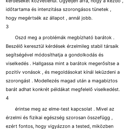
kérdéseket közvetlenül. Ügyeljen arra, hogy a kezdő ,
időtartama és intenzitása szorongásos tünetek ,
hogy megértsék az állapot , annál jobb.
3
Oszd meg a problémák megbízható barátok .
Beszélő keresztül kérdések érzelmileg stabil társaik
segítségével módosíthatja a gondolkodás és
viselkedés . Hallgassa mint a barátok megerősítse a
pozitív vonások , és megoldásokat kínál leküzdeni a
szorongást . Modellezés magad után a magabiztos
barát adhat konkrét példákat megfelelő viselkedést.
4
érintse meg az elme-test kapcsolat . Mivel az
érzelmi és fizikai egészség szorosan összefügg ,
ezért fontos, hogy vigyázzon a tested, miközben