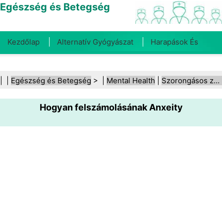
Egészség és Betegség
Kezdőlap
Alternatív Gyógyászat
Harapások És
Csípések
Rák
Betegségek És Kezelések
Száj- És
| |
Egészség és Betegség
> |
Mental Health
|
Szorongásos zavarok
Fogegészség
Diéta És Táplálkozás
Családi
Hogyan felszámolásának Anxeity
Egészség
Egészségügyi Ágazat
Mentális Egészség
Közegészségügy És Biztonság
Sebészet És
Beavatkozások