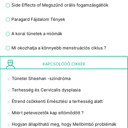
Side Effects of Megszűnő orális fogamzásgátlók
Paragard Fájdalom Tények
A korai tünetek a miómák
Mi okozhatja a könnyebb menstruációs ciklus ?
Súlyemelés szabályai Women
KAPCSOLÓDÓ CIKKEK
Tünetei Sheehan -szindróma
Terhesség és Cervicalis dysplasia
Étrend csökkenti Emésztési a terhesség alatt
Miért petevezetők kap eltömődött ?
Hogyan állapítható meg, hogy Mellbimbó problémák