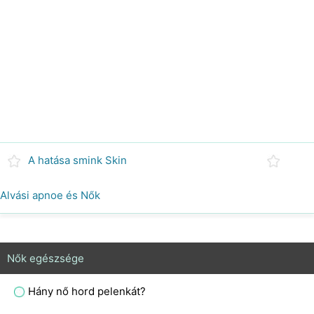
A hatása smink Skin
Alvási apnoe és Nők
Nők egészsége
Hány nő hord pelenkát?