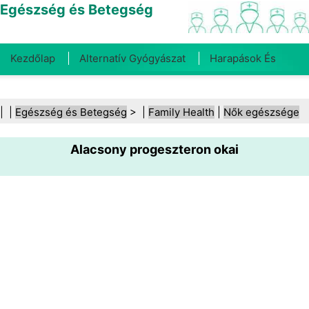
Egészség és Betegség
Kezdőlap
Alternatív Gyógyászat
Harapások És
Csípések
Rák
Betegségek És Kezelések
Száj- És
| |
Egészség és Betegség
> |
Family Health
|
Nők egészsége
Fogegészség
Diéta És Táplálkozás
Családi
Alacsony progeszteron okai
Egészség
Egészségügyi Ágazat
Mentális Egészség
Közegészségügy És Biztonság
Sebészet És
Beavatkozások