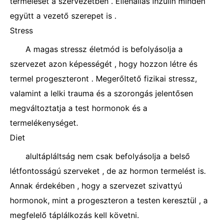
termelését a szervezetben . Ellenállás inzulin minden
együtt a vezető szerepet is .
Stress
A magas stressz életmód is befolyásolja a
szervezet azon képességét , hogy hozzon létre és
termel progeszteront . Megerőltető fizikai stressz,
valamint a lelki trauma és a szorongás jelentősen
megváltoztatja a test hormonok és a
termelékenységet.
Diet
alultápláltság nem csak befolyásolja a belső
létfontosságú szerveket , de az hormon termelést is.
Annak érdekében , hogy a szervezet szivattyú
hormonok, mint a progeszteron a testen keresztül , a
megfelelő táplálkozás kell követni.