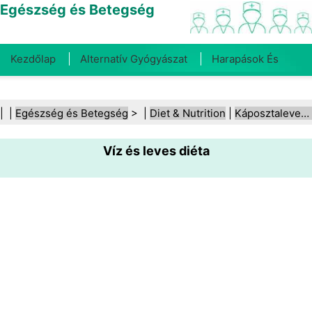
Egészség és Betegség
Kezdőlap
Alternatív Gyógyászat
Harapások És
Csípések
Rák
Betegségek És Kezelések
Száj- És
| |
Egészség és Betegség
> |
Diet & Nutrition
|
Káposztaleves‑diéta
Fogegészség
Diéta És Táplálkozás
Családi
Víz és leves diéta
Egészség
Egészségügyi Ágazat
Mentális Egészség
Közegészségügy És Biztonság
Sebészet És
Beavatkozások