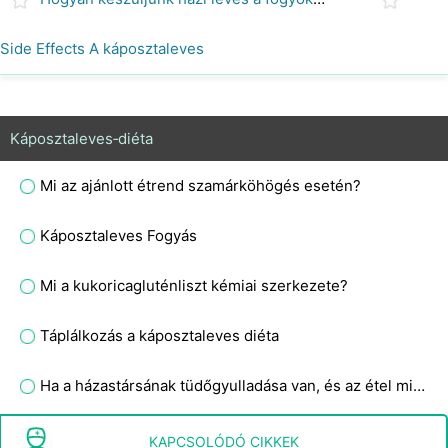
Side Effects A káposztaleves
Káposztaleves‑diéta
Mi az ajánlott étrend szamárköhögés esetén?
Káposztaleves Fogyás
Mi a kukoricagluténliszt kémiai szerkezete?
Táplálkozás a káposztaleves diéta
Ha a házastársának tüdőgyulladása van, és az étel miatt köhög, meg kell ennie?
Hogyan készítsünk húst és baromfit
KAPCSOLÓDÓ CIKKEK