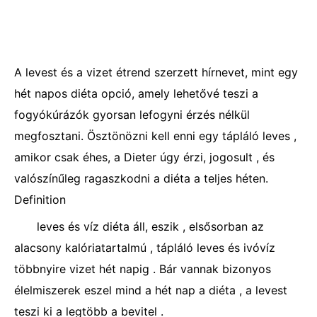
A levest és a vizet étrend szerzett hírnevet, mint egy
hét napos diéta opció, amely lehetővé teszi a
fogyókúrázók gyorsan lefogyni érzés nélkül
megfosztani. Ösztönözni kell enni egy tápláló leves ,
amikor csak éhes, a Dieter úgy érzi, jogosult , és
valószínűleg ragaszkodni a diéta a teljes héten.
Definition
leves és víz diéta áll, eszik , elsősorban az
alacsony kalóriatartalmú , tápláló leves és ivóvíz
többnyire vizet hét napig . Bár vannak bizonyos
élelmiszerek eszel mind a hét nap a diéta , a levest
teszi ki a legtöbb a bevitel .