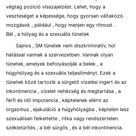
végtag pozíció visszajelzést. Lehet, hogy a
veszteséget a képessége, hogy gyorsan váltakozó
mozgások , például , hogy menjen egy ritmust .
Bél , a hólyag és a szexuális tünetek
Sajnos , SM tünetek nem diszkriminatív, hol
hatással vannak a szervezetben. Vannak olyan
tünetek, amelyek befolyásolják a belek , a
húgyhólyag és a szexuális teljesítményt. Ezek a
tünetek közé tartozik a sürgető vizelési ingert és az
inkontinencia , vizelet nehézség és megtartása , a
férfi és női impotencia , képtelenek elérni az
orgazmus , ejakuláció a húgyhólyagba , képtelen lesz
szexuálisan felkeltette , ritka vagy rendszertelen
székletürítés , a bél sürgős , és a bél inkontinencia.