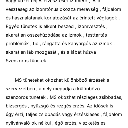
vagy közel teljes elvesztését izomerő , és a
veszteség az izomtónus okozza merevség , fájdalom
és használatának korlátozását az érintett végtagok .
Egyéb tünetek is elkent beszéd , izomvesztés ,
akaratlan összehúzódása az izmok , testtartás
problémák , tic , rángatta és kanyargós az izmok ,
akaratlan láb mozgását , és a lábát húzva .
Szenzoros tünetek
MS tüneteket okozhat különböző érzések a
szervezetben , amely megadja a különböző
szenzoros tünetek . MS okozhat részleges zsibbadás,
bizsergés , nyüzsgő és rezgés érzés. Az idősek is
úgy érzi, teljes zsibbadás vagy érzéskiesés , fájdalom
nyilvánvaló ok nélkül , égő érzés, viszketés és