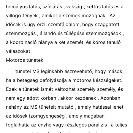
homályos látás, színlátás , vakság , kettős látás és a
villogó fények , amikor a szemek mozognak . Az
idősek is úgy érzi, szemfájdalom, hogy szaggatott
szemmozgás , állandó és túllépése szemmozgások ,
a koordináció hiánya a két szemét, és kóros tanuló
válaszokat.
Motoros tünetek
tünetei MS leginkább észrevehető, hogy mások,
ha a betegség befolyásolja a motoros készségeket.
Ezek a tünetek ismét változhat személy személy, és
nem egy adott korban , akkor kezdenek . Azonban
néhány az MS tüneteit mutató , amely hatással lehet
az idősek izomgyengeség , amely magában
foglalhatja az enyhe vagy részleges paralízis , a teljes