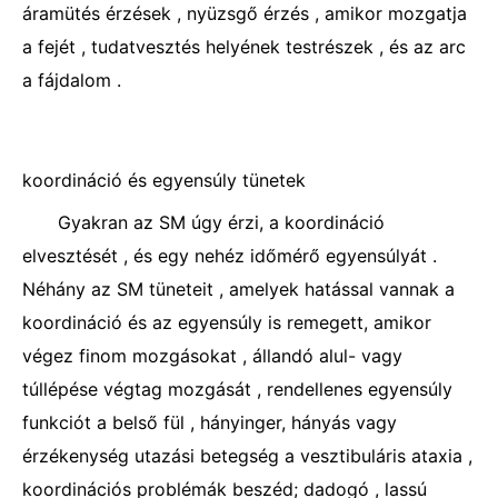
áramütés érzések , nyüzsgő érzés , amikor mozgatja
a fejét , tudatvesztés helyének testrészek , és az arc
a fájdalom .
koordináció és egyensúly tünetek
Gyakran az SM úgy érzi, a koordináció
elvesztését , és egy nehéz időmérő egyensúlyát .
Néhány az SM tüneteit , amelyek hatással vannak a
koordináció és az egyensúly is remegett, amikor
végez finom mozgásokat , állandó alul- vagy
túllépése végtag mozgását , rendellenes egyensúly
funkciót a belső fül , hányinger, hányás vagy
érzékenység utazási betegség a vesztibuláris ataxia ,
koordinációs problémák beszéd; dadogó , lassú