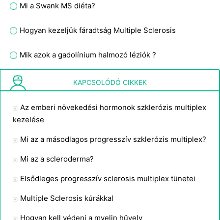
Mi a Swank MS diéta?
Hogyan kezeljük fáradtság Multiple Sclerosis
Mik azok a gadolínium halmozó léziók ?
A második szakasz a sclerosis multiplex tünetei
KAPCSOLÓDÓ CIKKEK
Az emberi növekedési hormonok szklerózis multiplex
kezelése
Mi az a másodlagos progresszív szklerózis multiplex?
Mi az a scleroderma?
Elsődleges progresszív sclerosis multiplex tünetei
Multiple Sclerosis kúrákkal
Hogyan kell védeni a myelin hüvely