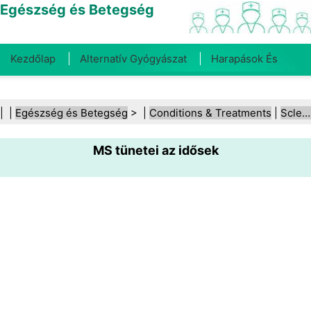
Egészség és Betegség
Kezdőlap
Alternatív Gyógyászat
Harapások És
Csípések
Rák
Betegségek És Kezelések
Száj- És
| |
Egészség és Betegség
> |
Conditions & Treatments
|
Sclerosis multiplex
Fogegészség
Diéta És Táplálkozás
Családi
MS tünetei az idősek
Egészség
Egészségügyi Ágazat
Mentális Egészség
Közegészségügy És Biztonság
Sebészet És
Beavatkozások