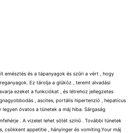
egít emésztés és a tápanyagok és szűri a vért , hogy
éreganyagok. Ez tárolja a glükóz , teremt alvadási
varja ezeket a funkciókat , és létrehoz jellegzetes
gnagyobbodás , ascites, portális hipertenzió , hepaticus
y legyen óvatos a tünetek a máj hiba. Sárgaság
fehérje . A vizelet lehet sötét színű . További tünetek
és, csökkent appetitie , hányinger és vomiting.Your máj