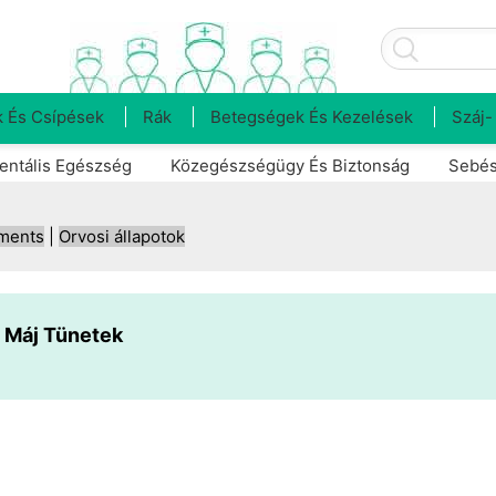
 És Csípések
Rák
Betegségek És Kezelések
Száj-
entális Egészség
Közegészségügy És Biztonság
Sebés
tments
|
Orvosi állapotok
 Máj Tünetek