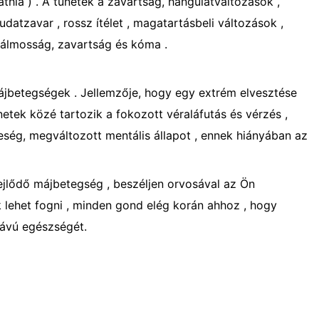
hia ) . A tünetek a zavartság, hangulatváltozások ,
datzavar , rossz ítélet , magatartásbeli változások ,
 álmosság, zavartság és kóma .
jbetegségek . Jellemzője, hogy egy extrém elvesztése
etek közé tartozik a fokozott véraláfutás és vérzés ,
eség, megváltozott mentális állapot , ennek hiányában az
fejlődő májbetegség , beszéljen orvosával az Ön
k lehet fogni , minden gond elég korán ahhoz , hogy
 távú egészségét.