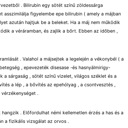
ervezetből . Bilirubin egy sötét színű zöldessárga
 asszimilálja figyelembe epe bilirubin ( amely a májban
elyet azután hajtjuk be a beleket. Ha a máj nem működik
zódik a véráramban, és zajlik a bőrt. Ebben az időben ,
ramlását . Valahol a májsejtek a legelején a vékonybél ( a
betegség , epevezeték disesase -és hasnyálmirigy-
a sárgaság , sötét színű vizelet, világos széklet és a
ítés a lép , a bővítés az epehólyag , a csontvesztés ,
a vérzékenységet .
ngzik . Előfordulhat némi kellemetlen érzés a has és a
n a fizikális vizsgálat az orvos .