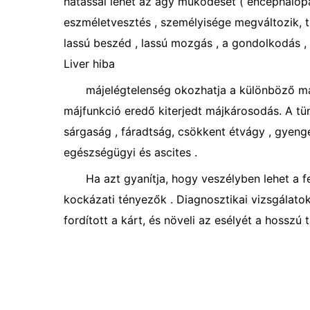
hatással lehet az agy működését ( encephalopat
eszméletvesztés , személyisége megváltozik, tu
lassú beszéd , lassú mozgás , a gondolkodás ,
Liver hiba
májelégtelenség okozhatja a különböző má
májfunkció eredő kiterjedt májkárosodás. A tün
sárgaság , fáradtság, csökkent étvágy , gyeng
egészségügyi és ascites .
Ha azt gyanítja, hogy veszélyben lehet a 
kockázati tényezők . Diagnosztikai vizsgálato
fordított a kárt, és növeli az esélyét a hosszú