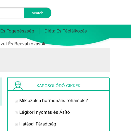
 És Fogegészség
Diéta És Táplálkozás
zet És Beavatkozások
KAPCSOLÓDÓ CIKKEK
Mik azok a hormonális rohamok ?
Légköri nyomás és Ásító
Hatásai Fáradtság