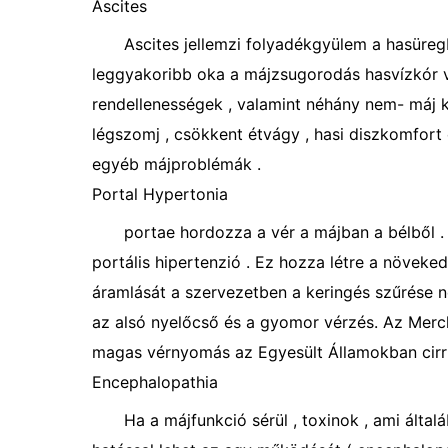
Ascites
Ascites jellemzi folyadékgyülem a hasüregb
leggyakoribb oka a májzsugorodás hasvízkór va
rendellenességek , valamint néhány nem- máj k
légszomj , csökkent étvágy , hasi diszkomfort é
egyéb májproblémák .
Portal Hypertonia
portae hordozza a vér a májban a bélből
portális hipertenzió . Ez hozza létre a növeke
áramlását a szervezetben a keringés szűrése né
az alsó nyelőcső és a gyomor vérzés. Az Merck
magas vérnyomás az Egyesült Államokban cirr
Encephalopathia
Ha a májfunkció sérül , toxinok , ami által