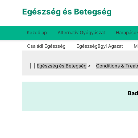
Egészség és Betegség
Kezdőlap
Alternatív Gyógyászat
Harapások
Családi Egészség
Egészségügyi Ágazat
M
| |
Egészség és Betegség
> |
Conditions & Trea
Bad