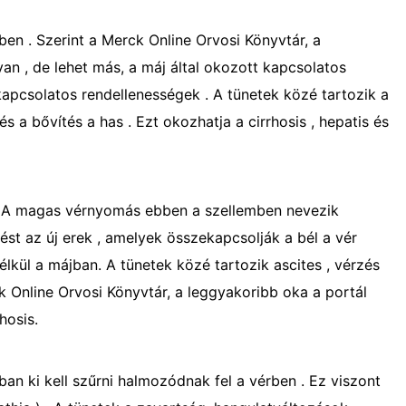
en . Szerint a Merck Online Orvosi Könyvtár, a
n , de lehet más, a máj által okozott kapcsolatos
apcsolatos rendellenességek . A tünetek közé tartozik a
s a bővítés a has . Ezt okozhatja a cirrhosis , hepatis és
 . A magas vérnyomás ebben a szellemben nevezik
dést az új erek , amelyek összekapcsolják a bél a vér
lkül a májban. A tünetek közé tartozik ascites , vérzés
 Online Orvosi Könyvtár, a leggyakoribb oka a portál
hosis.
ában ki kell szűrni halmozódnak fel a vérben . Ez viszont