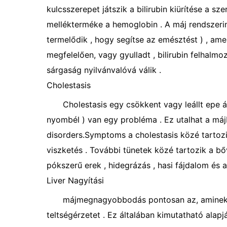
kulcsszerepet játszik a bilirubin kiürítése a sz
mellékterméke a hemoglobin . A máj rendszerint
termelődik , hogy segítse az emésztést ) , am
megfelelően, vagy gyulladt , bilirubin felhalmo
sárgaság nyilvánvalóvá válik .
Cholestasis
Cholestasis egy csökkent vagy leállt epe á
nyombél ) van egy probléma . Ez utalhat a máj
disorders.Symptoms a cholestasis közé tartozik 
viszketés . További tünetek közé tartozik a bőv
pókszerű erek , hidegrázás , hasi fájdalom és 
Liver Nagyítási
májmegnagyobbodás pontosan az, aminek ha
teltségérzetet . Ez általában kimutatható alapjá