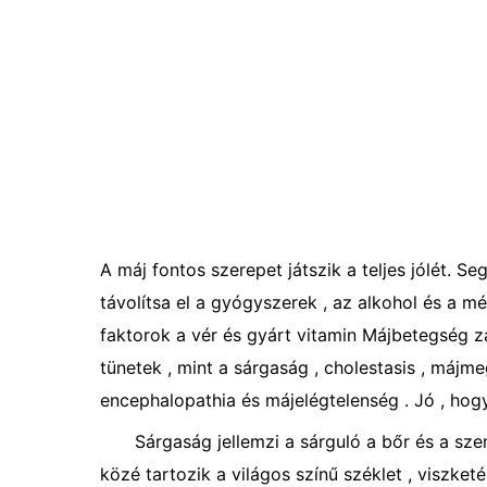
A máj fontos szerepet játszik a teljes jólét. S
távolítsa el a gyógyszerek , az alkohol és a m
faktorok a vér és gyárt vitamin Májbetegség za
tünetek , mint a sárgaság , cholestasis , májme
encephalopathia és májelégtelenség . Jó , hog
Sárgaság jellemzi a sárguló a bőr és a szem
közé tartozik a világos színű széklet , viszket