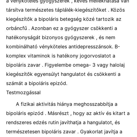
a vényköteles gyógyszerek , kevés mellékhatása van
társítva természetes táplálék-kiegészítőket . Közös
kiegészítők a bipoláris betegség közé tartozik az
orbáncfű . Azonban ez a gyógyszer csökkenti a
hatékonyságát bizonyos gyógyszerek , és nem
kombinálható vényköteles antidepresszánsok. B-
komplex vitaminok is hatékony jogorvoslatot a
bipoláris zavar . Figyelembe omega- 3 vagy halolaj
kiegészítők egyensúlyt hangulatot és csökkenti a
számát a bipoláris epizód.
Testmozgással
A fizikai aktivitás hiánya meghosszabbítja a
bipoláris epizód . Másrészt , hogy az aktív és kitart a
rendszeres edzés rutin javíthatja a hangulatot, és
természetesen bipoláris zavar . Gyakorlat javítja a