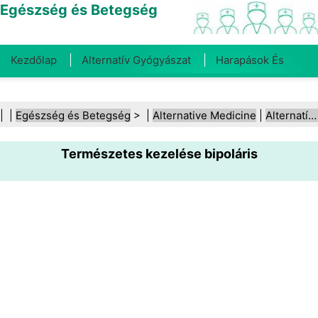
Egészség és Betegség
Kezdőlap
Alternatív Gyógyászat
Harapások És
Csípések
Rák
Betegségek És Kezelések
Száj- És
| |
Egészség és Betegség
> |
Alternative Medicine
|
Alternatív gyógymódok
Fogegészség
Diéta És Táplálkozás
Családi
Természetes kezelése bipoláris
Egészség
Egészségügyi Ágazat
Mentális Egészség
Közegészségügy És Biztonság
Sebészet És
Beavatkozások