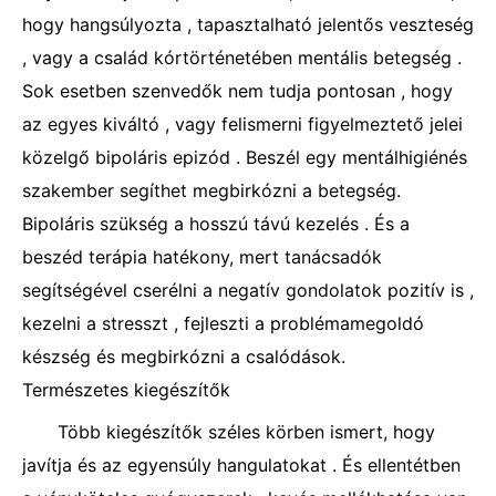
hogy hangsúlyozta , tapasztalható jelentős veszteség
, vagy a család kórtörténetében mentális betegség .
Sok esetben szenvedők nem tudja pontosan , hogy
az egyes kiváltó , vagy felismerni figyelmeztető jelei
közelgő bipoláris epizód . Beszél egy mentálhigiénés
szakember segíthet megbirkózni a betegség.
Bipoláris szükség a hosszú távú kezelés . És a
beszéd terápia hatékony, mert tanácsadók
segítségével cserélni a negatív gondolatok pozitív is ,
kezelni a stresszt , fejleszti a problémamegoldó
készség és megbirkózni a csalódások.
Természetes kiegészítők
Több kiegészítők széles körben ismert, hogy
javítja és az egyensúly hangulatokat . És ellentétben