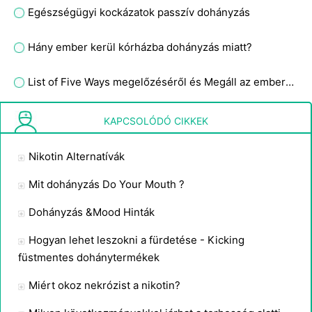
Egészségügyi kockázatok passzív dohányzás
Hány ember kerül kórházba dohányzás miatt?
List of Five Ways megelőzéséről és Megáll az emberek dohányzás
Alternatív Módszerek a leszokáshoz
KAPCSOLÓDÓ CIKKEK
Nikotin Alternatívák
Mit dohányzás Do Your Mouth ?
Dohányzás &Mood Hinták
Hogyan lehet leszokni a fürdetése - Kicking
füstmentes dohánytermékek
Miért okoz nekrózist a nikotin?