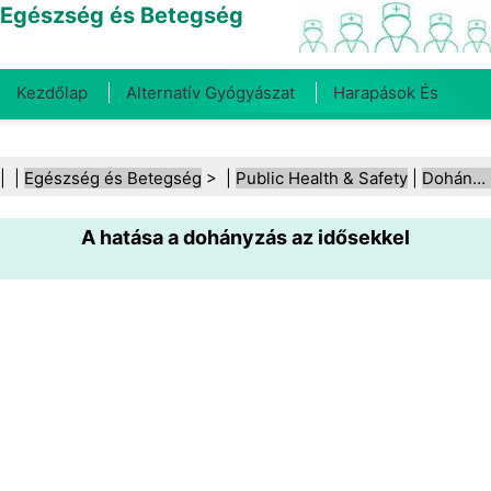
Egészség és Betegség
Kezdőlap
Alternatív Gyógyászat
Harapások És
Csípések
Rák
Betegségek És Kezelések
Száj- És
| |
Egészség és Betegség
> |
Public Health & Safety
|
Dohányzás és dohánytermékek
Fogegészség
Diéta És Táplálkozás
Családi
A hatása a dohányzás az idősekkel
Egészség
Egészségügyi Ágazat
Mentális Egészség
Közegészségügy És Biztonság
Sebészet És
Beavatkozások