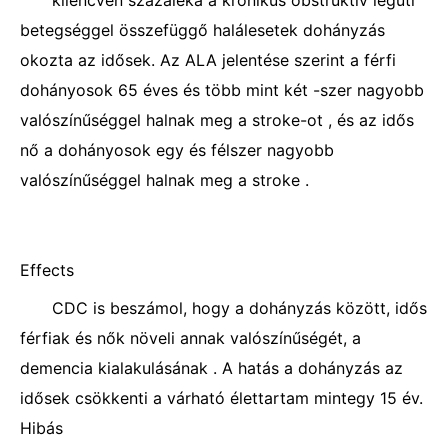
kilencven százaléka a krónikus obstruktív légúti
betegséggel összefüggő halálesetek dohányzás
okozta az idősek. Az ALA jelentése szerint a férfi
dohányosok 65 éves és több mint két -szer nagyobb
valószínűséggel halnak meg a stroke-ot , és az idős
nő a dohányosok egy és félszer nagyobb
valószínűséggel halnak meg a stroke .
Effects
CDC is beszámol, hogy a dohányzás között, idős
férfiak és nők növeli annak valószínűségét, a
demencia kialakulásának . A hatás a dohányzás az
idősek csökkenti a várható élettartam mintegy 15 év.
Hibás