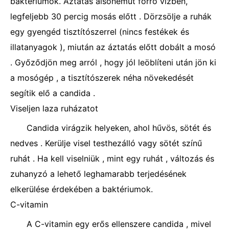
baktériumok. Áztatás alsóneműt forró vízben,
legfeljebb 30 percig mosás előtt . Dörzsölje a ruhák
egy gyengéd tisztítószerrel (nincs festékek és
illatanyagok ), miután az áztatás előtt dobált a mosó
. Győződjön meg arról , hogy jól leöblíteni után jön ki
a mosógép , a tisztítószerek néha növekedését
segítik elő a candida .
Viseljen laza ruházatot
Candida virágzik helyeken, ahol hűvös, sötét és
nedves . Kerülje visel testhezálló vagy sötét színű
ruhát . Ha kell viselniük , mint egy ruhát , változás és
zuhanyzó a lehető leghamarabb terjedésének
elkerülése érdekében a baktériumok.
C-vitamin
A C-vitamin egy erős ellenszere candida , mivel