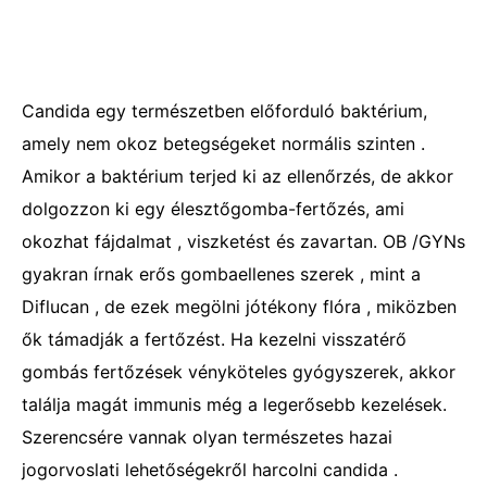
Candida egy természetben előforduló baktérium,
amely nem okoz betegségeket normális szinten .
Amikor a baktérium terjed ki az ellenőrzés, de akkor
dolgozzon ki egy élesztőgomba-fertőzés, ami
okozhat fájdalmat , viszketést és zavartan. OB /GYNs
gyakran írnak erős gombaellenes szerek , mint a
Diflucan , de ezek megölni jótékony flóra , miközben
ők támadják a fertőzést. Ha kezelni visszatérő
gombás fertőzések vényköteles gyógyszerek, akkor
találja magát immunis még a legerősebb kezelések.
Szerencsére vannak olyan természetes hazai
jogorvoslati lehetőségekről harcolni candida .