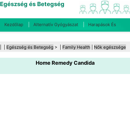
Egészség és Betegség
Kezdőlap
Alternatív Gyógyászat
Harapások És
Csípések
Rák
Betegségek És Kezelések
Száj- És
| |
Egészség és Betegség
> |
Family Health
|
Nők egészsége
Fogegészség
Diéta És Táplálkozás
Családi
Home Remedy Candida
Egészség
Egészségügyi Ágazat
Mentális Egészség
Közegészségügy És Biztonság
Sebészet És
Beavatkozások