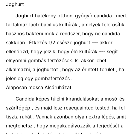
Joghurt
Joghurt hatékony otthoni gyógyír candida , mert
tartalmaz lactobacillus kultúrák , amelyek felerősítik
hasznos baktériumok a rendszer, hogy ne candida
sakkban . Étkezés 1/2 csésze joghurt --- akkor
ellenőrizd, hogy jelzik, hogy élő kultúrák --- segít
elnyomni gombás fertőzések. Is, akkor lehet
alkalmazni, a joghurtot , hogy az érintett terület , ha
jelenleg egy gombafertőzés .
Alaposan mossa Alsóruházat
Candida képes túlélni kirándulásokat a mosó-és
szárítógép , és majd lesz reacquainted tested, ha fel
tiszta ruhát . Vannak azonban olyan extra lépés, amit
megtehetsz , hogy megakadályozzák a terjedését a