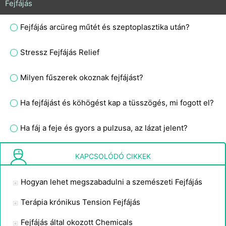
Fejfájás
Fejfájás arcüreg műtét és szeptoplasztika után?
Stressz Fejfájás Relief
Milyen fűszerek okoznak fejfájást?
Ha fejfájást és köhögést kap a tüsszögés, mi fogott el?
Ha fáj a feje és gyors a pulzusa, az lázat jelent?
A falyukasztó okozhat tartós fejfájást?
KAPCSOLÓDÓ CIKKEK
Hogyan lehet megszabadulni a szemészeti Fejfájás
Terápia krónikus Tension Fejfájás
Fejfájás által okozott Chemicals