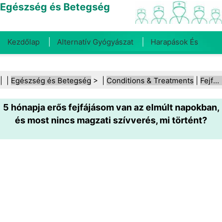
Egészség és Betegség
Kezdőlap
Alternatív Gyógyászat
Harapások És
Csípések
Rák
Betegségek És Kezelések
Száj- És
| |
Egészség és Betegség
> |
Conditions & Treatments
|
Fejfájás
Fogegészség
Diéta És Táplálkozás
Családi
5 hónapja erős fejfájásom van az elmúlt napokban,
Egészség
Egészségügyi Ágazat
Mentális Egészség
és most nincs magzati szívverés, mi történt?
Közegészségügy És Biztonság
Sebészet És
Beavatkozások